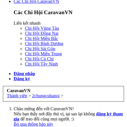
Các Chi Hội CaravanVN
Các Chi Hội CaravanVN
Liên kết nhanh
Chi Hội Vũng Tàu
Chi Hội Đồng Nai
Chi Hội Miền Bắc
Chi Hội Bình Dương
Chi Hội Sài Gòn
Chi Hội Miền Trung
Chi Hội Củ Chi
Chi Hội Tây Ninh
Đăng nhập
Đăng ký
CaravanVN
Thành viên
>
2chungcuhanoi
>
Chào mừng đến với CaravanVN!
Nếu bạn thấy nơi đây thú vị, tại sao lại không
đăng ký tham
gia
để trao đổi cùng mọi người. :)
Bỏ qua thông báo này