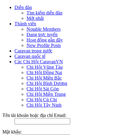
Diễn đàn
Tìm kiếm diễn đàn
Mới nhất
Thành viên
Notable Members
Đang trực tuyến
Hoạt động gần đây
New Profile Posts
Caravan trong nước
Caravan quốc tế
Các Chi Hội CaravanVN
Chi Hội Vũng Tàu
Chi Hội Đồng Nai
Chi Hội Miền Bắc
Chi Hội Bình Dương
Chi Hội Sài Gòn
Chi Hội Miền Trung
Chi Hội Củ Chi
Chi Hội Tây Ninh
Tên tài khoản hoặc địa chỉ Email:
Mật khẩu: