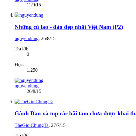
11/9/15
Những cù lao - đảo đẹp nhất Việt Nam (P2)
nguyendung
,
26/8/15
Trả lời:
0
Đọc:
1,250
nguyendung
26/8/15
Gành Dầu và top các bãi tắm chưa được khai thá
TheGioiChungTa
,
27/7/15
Trả lời: