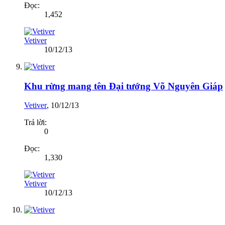
Đọc:
1,452
Vetiver
10/12/13
Khu rừng mang tên Đại tướng Võ Nguyên Giáp
Vetiver
,
10/12/13
Trả lời:
0
Đọc:
1,330
Vetiver
10/12/13