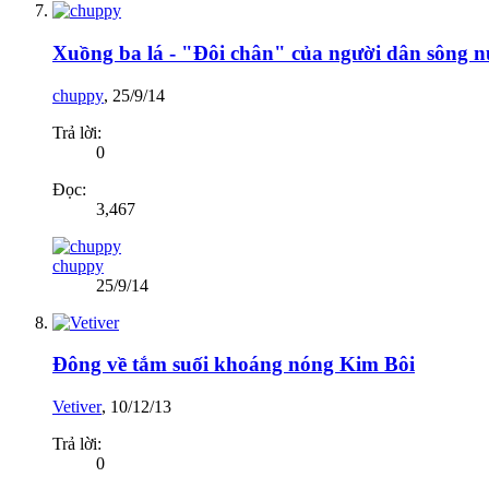
Xuồng ba lá - "Đôi chân" của người dân sông 
chuppy
,
25/9/14
Trả lời:
0
Đọc:
3,467
chuppy
25/9/14
Đông về tắm suối khoáng nóng Kim Bôi
Vetiver
,
10/12/13
Trả lời:
0