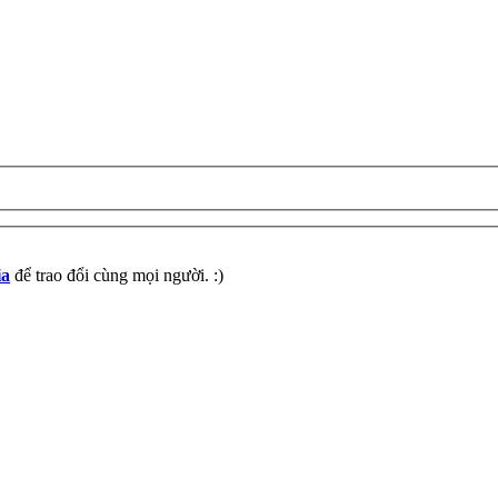
ia
để trao đổi cùng mọi người. :)