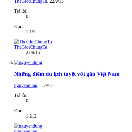
TheGioiChungTa
,
22/9/15
Trả lời:
0
Đọc:
1,152
TheGioiChungTa
22/9/15
Những điểm du lịch tuyệt vời gần Việt Nam
nguyendung
,
11/9/15
Trả lời:
0
Đọc:
1,212
nguyendung