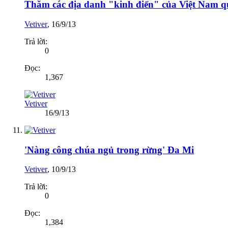
Thăm các địa danh "kinh điển" của Việt Nam qu
Vetiver
,
16/9/13
Trả lời:
0
Đọc:
1,367
Vetiver
16/9/13
'Nàng công chúa ngủ trong rừng' Đa Mi
Vetiver
,
10/9/13
Trả lời:
0
Đọc:
1,384