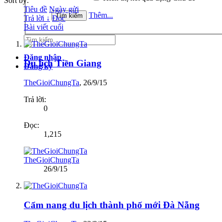
Sort by:
Tiêu đề
Ngày gửi
Thêm...
Trả lời ↓
Đọc
Bài viết cuối
Đăng nhập
Du lịch Tiền Giang
Đăng ký
TheGioiChungTa
,
26/9/15
Trả lời:
0
Đọc:
1,215
TheGioiChungTa
26/9/15
Cẩm nang du lịch thành phố mới Đà Nẵng