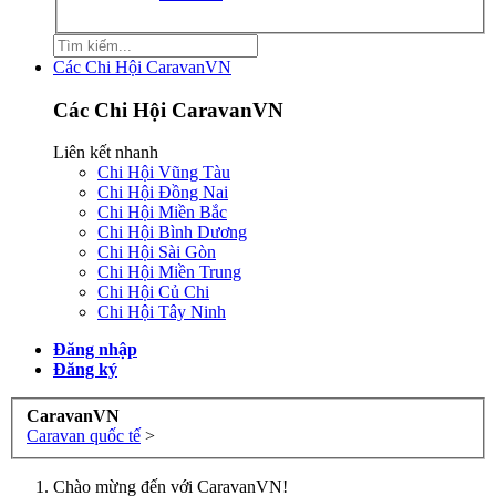
Các Chi Hội CaravanVN
Các Chi Hội CaravanVN
Liên kết nhanh
Chi Hội Vũng Tàu
Chi Hội Đồng Nai
Chi Hội Miền Bắc
Chi Hội Bình Dương
Chi Hội Sài Gòn
Chi Hội Miền Trung
Chi Hội Củ Chi
Chi Hội Tây Ninh
Đăng nhập
Đăng ký
CaravanVN
Caravan quốc tế
>
Chào mừng đến với CaravanVN!