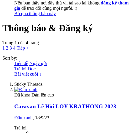
Nếu bạn thấy nơi đây thú vị, tại sao lại không
đăng ký tham
gia
để trao đổi cùng mọi người. :)
Bỏ qua thông báo này
Thông báo & Đăng ký
Trang 1 của 4 trang
1
2
3
4
Tiếp >
Sort by:
Tiêu đề
Ngày gửi
Trả lời
Đọc
Bài viết cuối ↓
Sticky Threads
Đã khóa
Dán lên cao
Caravan Lễ Hội LOY KRATHONG 2023
Đậu xanh
,
18/9/23
Trả lời: