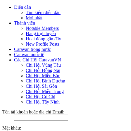
Diễn đàn
Tìm kiếm diễn đàn
Mới nhất
Thành viên
Notable Members
Đang trực tuyến
Hoạt động gần đây
New Profile Posts
Caravan trong nước
Caravan quốc tế
Các Chi Hội CaravanVN
Chi Hội Vũng Tàu
Chi Hội Đồng Nai
Chi Hội Miền Bắc
Chi Hội Bình Dương
Chi Hội Sài Gòn
Chi Hội Miền Trung
Chi Hội Củ Chi
Chi Hội Tây Ninh
Tên tài khoản hoặc địa chỉ Email:
Mật khẩu: