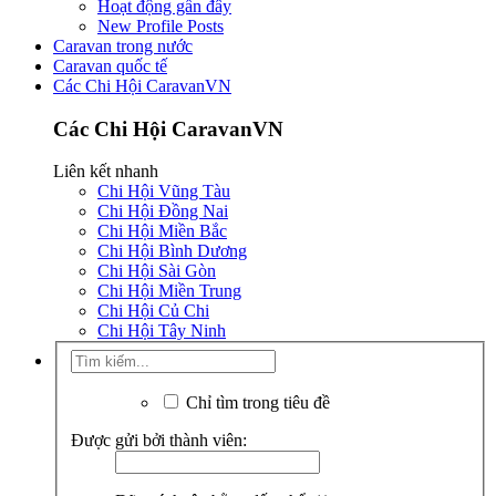
Hoạt động gần đây
New Profile Posts
Caravan trong nước
Caravan quốc tế
Các Chi Hội CaravanVN
Các Chi Hội CaravanVN
Liên kết nhanh
Chi Hội Vũng Tàu
Chi Hội Đồng Nai
Chi Hội Miền Bắc
Chi Hội Bình Dương
Chi Hội Sài Gòn
Chi Hội Miền Trung
Chi Hội Củ Chi
Chi Hội Tây Ninh
Chỉ tìm trong tiêu đề
Được gửi bởi thành viên: