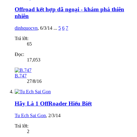
Offroad kết hợp dã ngoại - khám phá thiên
nhiên
dinhquocvn
,
6/3/14
...
5
6
7
Trả lời:
65
Đọc:
17,053
B.747
27/8/16
Hãy Là 1 OffRoader Hiểu Biết
Tu Ech Sai Gon
,
2/3/14
Trả lời:
2