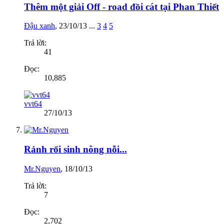
Thêm một giải Off - road đồi cát tại Phan Thiết
Đậu xanh
,
23/10/13
...
3
4
5
Trả lời:
41
Đọc:
10,885
vvt64
27/10/13
Rảnh rổi sinh nông nỗi...
Mr.Nguyen
,
18/10/13
Trả lời:
7
Đọc:
2,702