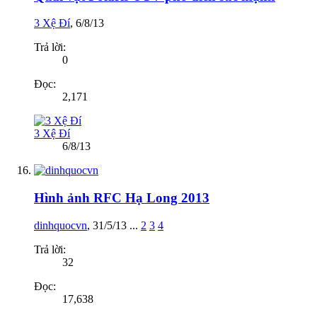
3 Xệ Đí
,
6/8/13
Trả lời:
0
Đọc:
2,171
3 Xệ Đí
6/8/13
Hình ảnh RFC Hạ Long 2013
dinhquocvn
,
31/5/13
...
2
3
4
Trả lời:
32
Đọc:
17,638