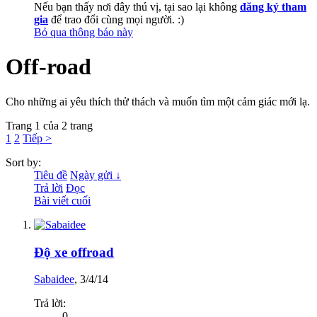
Nếu bạn thấy nơi đây thú vị, tại sao lại không
đăng ký tham
gia
để trao đổi cùng mọi người. :)
Bỏ qua thông báo này
Off-road
Cho những ai yêu thích thử thách và muốn tìm một cảm giác mới lạ.
Trang 1 của 2 trang
1
2
Tiếp >
Sort by:
Tiêu đề
Ngày gửi ↓
Trả lời
Đọc
Bài viết cuối
Độ xe offroad
Sabaidee
,
3/4/14
Trả lời:
0