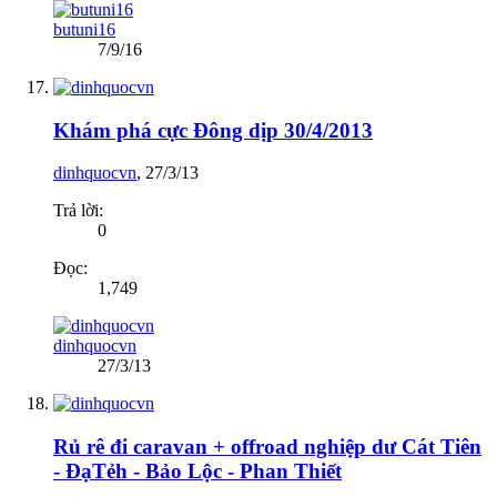
butuni16
7/9/16
Khám phá cực Đông dịp 30/4/2013
dinhquocvn
,
27/3/13
Trả lời:
0
Đọc:
1,749
dinhquocvn
27/3/13
Rủ rê đi caravan + offroad nghiệp dư Cát Tiên
- ĐạTẻh - Bảo Lộc - Phan Thiết