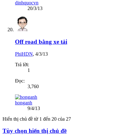
dinhquocvn
20/3/13
Off road bằng xe tải
PhiHDN
,
4/3/13
Trả lời:
1
Đọc:
3,760
honganh
9/4/13
Hiển thị chủ đề từ 1 đến 20 của 27
Tùy chọn hiển thị chủ đề