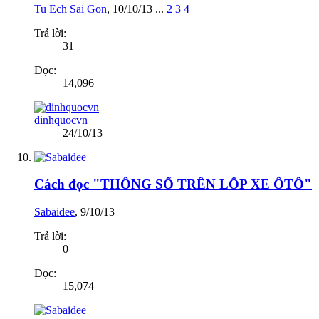
Tu Ech Sai Gon
,
10/10/13
...
2
3
4
Trả lời:
31
Đọc:
14,096
dinhquocvn
24/10/13
Cách đọc "THÔNG SỐ TRÊN LỐP XE ÔTÔ"
Sabaidee
,
9/10/13
Trả lời:
0
Đọc:
15,074