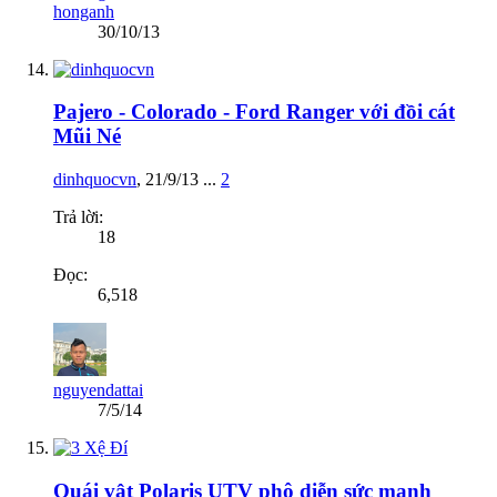
honganh
30/10/13
Pajero - Colorado - Ford Ranger với đồi cát
Mũi Né
dinhquocvn
,
21/9/13
...
2
Trả lời:
18
Đọc:
6,518
nguyendattai
7/5/14
Quái vật Polaris UTV phô diễn sức mạnh