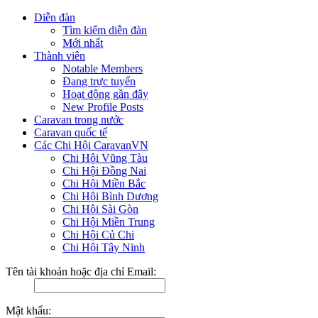
Diễn đàn
Tìm kiếm diễn đàn
Mới nhất
Thành viên
Notable Members
Đang trực tuyến
Hoạt động gần đây
New Profile Posts
Caravan trong nước
Caravan quốc tế
Các Chi Hội CaravanVN
Chi Hội Vũng Tàu
Chi Hội Đồng Nai
Chi Hội Miền Bắc
Chi Hội Bình Dương
Chi Hội Sài Gòn
Chi Hội Miền Trung
Chi Hội Củ Chi
Chi Hội Tây Ninh
Tên tài khoản hoặc địa chỉ Email:
Mật khẩu: