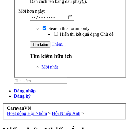
Dãn cách tên bằng dấu phẩy(,).
Mới hơn ngày:
Search this forum only
Hiển thị kết quả dạng Chủ đề
Thêm...
Tìm kiếm hữu ích
Mới nhất
Đăng nhập
Đăng ký
CaravanVN
Hoạt động Hội Nhóm
>
Hội Nhiếp Ảnh
>