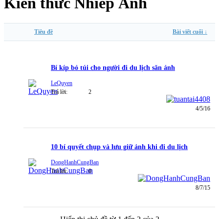
Kiến thức Nhiếp Ảnh
Tiêu đề
Bài viết cuối ↓
Bí kíp bỏ túi cho người đi du lịch săn ảnh
LeQuyen
Trả lời:
2
4/5/16
10 bí quyết chụp và lưu giữ ảnh khi đi du lịch
DongHanhCungBan
Trả lời:
0
8/7/15