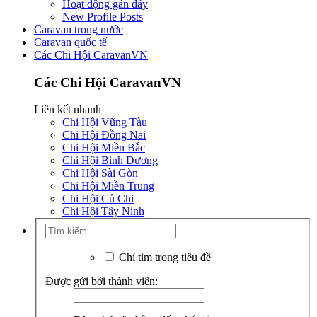
Hoạt động gần đây
New Profile Posts
Caravan trong nước
Caravan quốc tế
Các Chi Hội CaravanVN
Các Chi Hội CaravanVN
Liên kết nhanh
Chi Hội Vũng Tàu
Chi Hội Đồng Nai
Chi Hội Miền Bắc
Chi Hội Bình Dương
Chi Hội Sài Gòn
Chi Hội Miền Trung
Chi Hội Củ Chi
Chi Hội Tây Ninh
Chỉ tìm trong tiêu đề
Được gửi bởi thành viên: