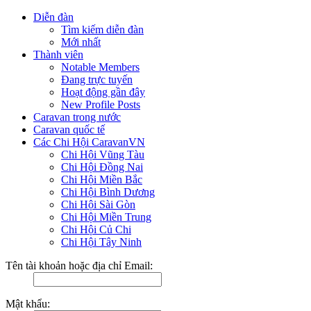
Diễn đàn
Tìm kiếm diễn đàn
Mới nhất
Thành viên
Notable Members
Đang trực tuyến
Hoạt động gần đây
New Profile Posts
Caravan trong nước
Caravan quốc tế
Các Chi Hội CaravanVN
Chi Hội Vũng Tàu
Chi Hội Đồng Nai
Chi Hội Miền Bắc
Chi Hội Bình Dương
Chi Hội Sài Gòn
Chi Hội Miền Trung
Chi Hội Củ Chi
Chi Hội Tây Ninh
Tên tài khoản hoặc địa chỉ Email:
Mật khẩu: