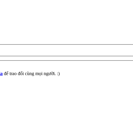
ia
để trao đổi cùng mọi người. :)