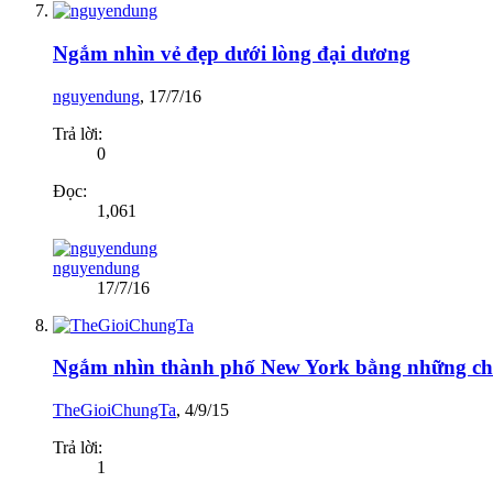
Ngắm nhìn vẻ đẹp dưới lòng đại dương
nguyendung
,
17/7/16
Trả lời:
0
Đọc:
1,061
nguyendung
17/7/16
Ngắm nhìn thành phố New York bằng những chi
TheGioiChungTa
,
4/9/15
Trả lời:
1