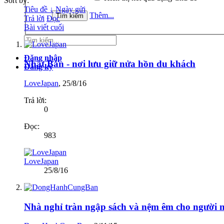
Sort by:
Tiêu đề ↓
Ngày gửi
Thêm...
Trả lời
Đọc
Bài viết cuối
Đăng nhập
Nhật Bản - nơi lưu giữ nửa hồn du khách
Đăng ký
LoveJapan
,
25/8/16
Trả lời:
0
Đọc:
983
LoveJapan
25/8/16
Nhà nghỉ tràn ngập sách và nệm êm cho người 