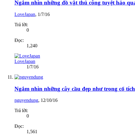
Ngắm nhìn những đồ vật thủ công tuyệt hảo qu
LoveJapan
,
1/7/16
Trả lời:
0
Đọc:
1,240
LoveJapan
1/7/16
Ngắm nhìn những cây cầu đẹp như trong cổ tích
nguyendung
,
12/10/16
Trả lời:
0
Đọc:
1,561