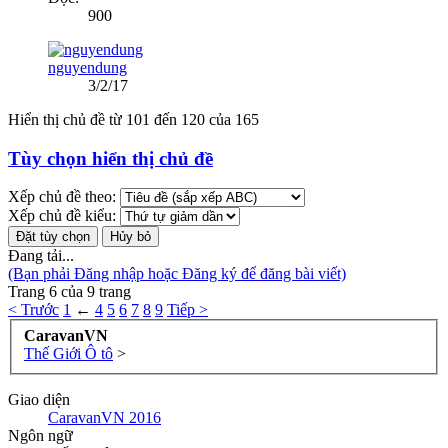
900
nguyendung
3/2/17
Hiển thị chủ đề từ 101 đến 120 của 165
Tùy chọn hiển thị chủ đề
Xếp chủ đề theo:
Xếp chủ đề kiểu:
Đang tải...
(Bạn phải Đăng nhập hoặc Đăng ký để đăng bài viết)
Trang 6 của 9 trang
< Trước
1
←
4
5
6
7
8
9
Tiếp >
CaravanVN
Thế Giới Ô tô
>
Giao diện
CaravanVN 2016
Ngôn ngữ