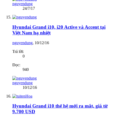
nguyendung
24/7/17
Hyundai Grand i10, i20 Active và Accent tại
Việt Nam hạ nhiệt
nguyendung
,
10/12/16
Trả lời:
0
Đọc:
940
nguyendung
10/12/16
Hyundai Grand i10 thế hệ mới ra mắt, giá từ
9.700 USD