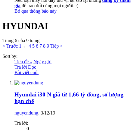
Nếu bạn thấy nơi đây thú vị, tại sao lại không
đăng ký tham
gia
để trao đổi cùng mọi người. :)
Bỏ qua thông báo này
HYUNDAI
Trang 6 của 9 trang
< Trước
1
←
4
5
6
7
8
9
Tiếp >
Sort by:
Tiêu đề ↓
Ngày gửi
Trả lời
Đọc
Bài viết cuối
Hyundai i30 N giá từ 1,66 tỷ đồng, số lượng
hạn chế
nguyendung
,
3/12/19
Trả lời:
0