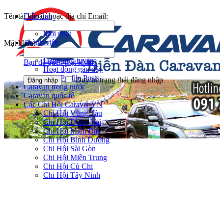
Tên tài khoản hoặc địa chỉ Email:
Diễn đàn
Tìm kiếm diễn đàn
Mới nhất
Thành viên
Mật khẩu:
Notable Members
Đang trực tuyến
Bạn đã quên mật khẩu?
Hoạt động gần đây
New Profile Posts
Duy trì trạng thái đăng nhập
Caravan trong nước
Caravan quốc tế
Các Chi Hội CaravanVN
Chi Hội Vũng Tàu
Chi Hội Đồng Nai
Chi Hội Miền Bắc
Chi Hội Bình Dương
Chi Hội Sài Gòn
Chi Hội Miền Trung
Chi Hội Củ Chi
Chi Hội Tây Ninh