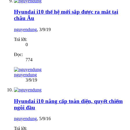
Hyundai i10 thế hệ mới sắp được ra mắt tại
châu Âu
nguyendung
,
3/9/19
Trả lời:
0
Đọc:
774
nguyendung
3/9/19
Hyundai i10 nâng cấp toàn diện, quyết chiếm
ngôi đầu
nguyendung
,
5/9/16
Trả lời: