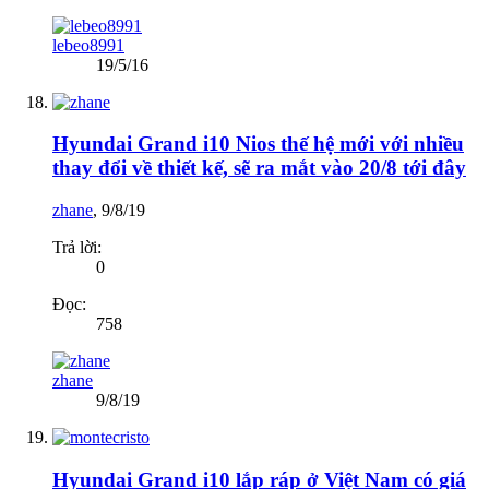
lebeo8991
19/5/16
Hyundai Grand i10 Nios thế hệ mới với nhiều
thay đổi về thiết kế, sẽ ra mắt vào 20/8 tới đây
zhane
,
9/8/19
Trả lời:
0
Đọc:
758
zhane
9/8/19
Hyundai Grand i10 lắp ráp ở Việt Nam có giá