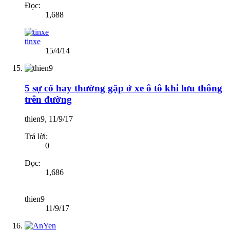
Đọc:
1,688
tinxe
15/4/14
5 sự cố hay thường gặp ở xe ô tô khi lưu thông
trên đường
thien9
,
11/9/17
Trả lời:
0
Đọc:
1,686
thien9
11/9/17