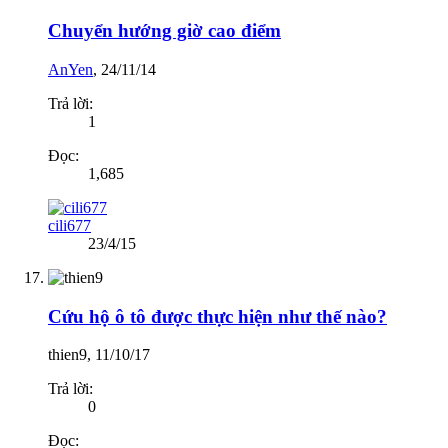
Chuyển hướng giờ cao điểm
AnYen
,
24/11/14
Trả lời:
1
Đọc:
1,685
cili677
23/4/15
Cứu hộ ô tô được thực hiện như thế nào?
thien9
,
11/10/17
Trả lời:
0
Đọc: