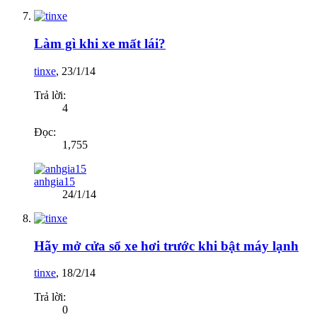
Làm gì khi xe mất lái?
tinxe
,
23/1/14
Trả lời:
4
Đọc:
1,755
anhgia15
24/1/14
Hãy mở cửa sổ xe hơi trước khi bật máy lạnh
tinxe
,
18/2/14
Trả lời:
0