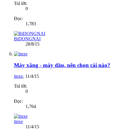
Trả lời:
0
Đọc:
1,783
BiDONGNAI
28/8/15
Máy xăng - máy dầu, nên chọn cái nào?
tinxe
,
11/4/15
Trả lời:
0
Đọc:
1,764
tinxe
11/4/15