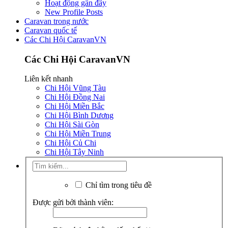
Hoạt động gần đây
New Profile Posts
Caravan trong nước
Caravan quốc tế
Các Chi Hội CaravanVN
Các Chi Hội CaravanVN
Liên kết nhanh
Chi Hội Vũng Tàu
Chi Hội Đồng Nai
Chi Hội Miền Bắc
Chi Hội Bình Dương
Chi Hội Sài Gòn
Chi Hội Miền Trung
Chi Hội Củ Chi
Chi Hội Tây Ninh
Chỉ tìm trong tiêu đề
Được gửi bởi thành viên: