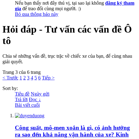
Nếu bạn thấy nơi đây thú vị, tại sao lại không
đăng ký tham
gia
để trao đổi cùng mọi người. :)
Bỏ qua thông báo này
Hỏi đáp - Tư vấn các vấn đề Ô
tô
Chia sẻ những vấn đề, trục trặc về chiếc xe của bạn, để cùng nhau
giải quyết.
Trang 3 của 6 trang
< Trước
1
2
3
4
5
6
Tiếp >
Sort by:
Tiêu đề
Ngày gửi
Trả lời
Đọc ↓
Bài viết cuối
Công suất, mô-men xoắn là gì, có ảnh hưởng
ra sao đến khả năng vận hành của xe? Kinh