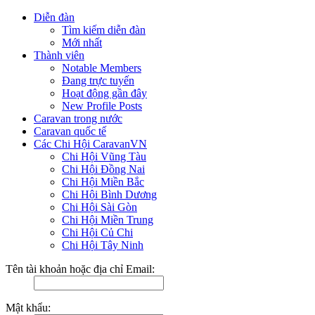
Diễn đàn
Tìm kiếm diễn đàn
Mới nhất
Thành viên
Notable Members
Đang trực tuyến
Hoạt động gần đây
New Profile Posts
Caravan trong nước
Caravan quốc tế
Các Chi Hội CaravanVN
Chi Hội Vũng Tàu
Chi Hội Đồng Nai
Chi Hội Miền Bắc
Chi Hội Bình Dương
Chi Hội Sài Gòn
Chi Hội Miền Trung
Chi Hội Củ Chi
Chi Hội Tây Ninh
Tên tài khoản hoặc địa chỉ Email:
Mật khẩu: