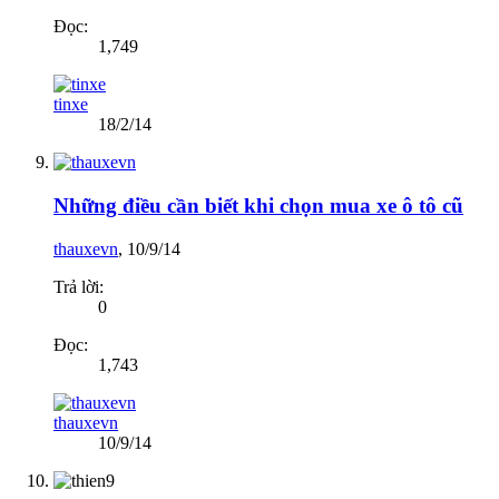
Đọc:
1,749
tinxe
18/2/14
Những điều cần biết khi chọn mua xe ô tô cũ
thauxevn
,
10/9/14
Trả lời:
0
Đọc:
1,743
thauxevn
10/9/14