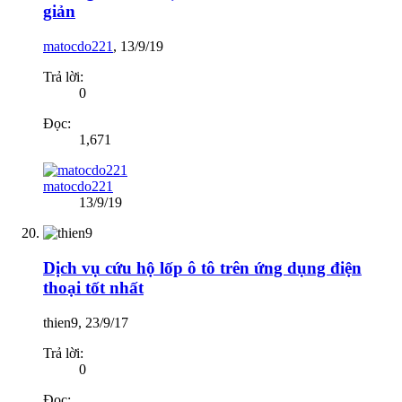
giản
matocdo221
,
13/9/19
Trả lời:
0
Đọc:
1,671
matocdo221
13/9/19
Dịch vụ cứu hộ lốp ô tô trên ứng dụng điện
thoại tốt nhất
thien9
,
23/9/17
Trả lời:
0
Đọc: