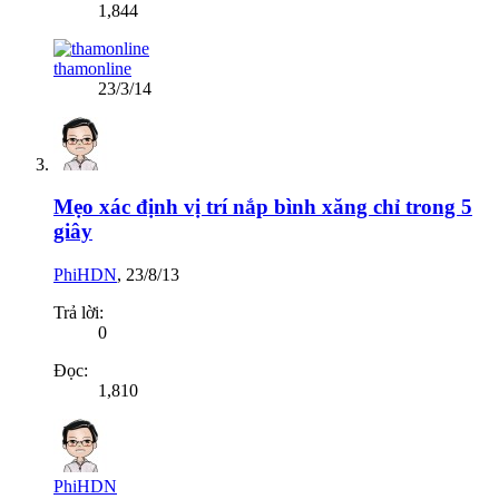
1,844
thamonline
23/3/14
Mẹo xác định vị trí nắp bình xăng chỉ trong 5
giây
PhiHDN
,
23/8/13
Trả lời:
0
Đọc:
1,810
PhiHDN