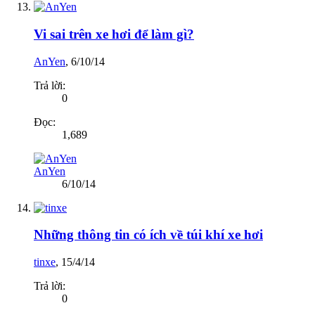
Vi sai trên xe hơi để làm gì?
AnYen
,
6/10/14
Trả lời:
0
Đọc:
1,689
AnYen
6/10/14
Những thông tin có ích về túi khí xe hơi
tinxe
,
15/4/14
Trả lời:
0