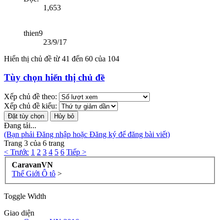
1,653
thien9
23/9/17
Hiển thị chủ đề từ 41 đến 60 của 104
Tùy chọn hiển thị chủ đề
Xếp chủ đề theo:
Xếp chủ đề kiểu:
Đang tải...
(Bạn phải Đăng nhập hoặc Đăng ký để đăng bài viết)
Trang 3 của 6 trang
< Trước
1
2
3
4
5
6
Tiếp >
CaravanVN
Thế Giới Ô tô
>
Toggle Width
Giao diện