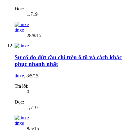
Đọc:
1,719
tinxe
28/8/15
Sự cố do đứt cầu chì trên ô tô và cách khắc
phục nhanh nhất
tinxe
,
8/5/15
Trả lời:
0
Đọc:
1,710
tinxe
8/5/15