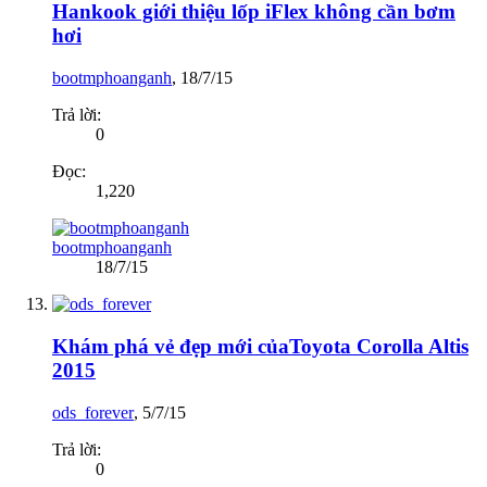
Hankook giới thiệu lốp iFlex không cần bơm
hơi
bootmphoanganh
,
18/7/15
Trả lời:
0
Đọc:
1,220
bootmphoanganh
18/7/15
Khám phá vẻ đẹp mới củaToyota Corolla Altis
2015
ods_forever
,
5/7/15
Trả lời:
0