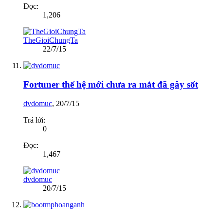
Đọc:
1,206
TheGioiChungTa
22/7/15
Fortuner thế hệ mới chưa ra mắt đã gây sốt
dvdomuc
,
20/7/15
Trả lời:
0
Đọc:
1,467
dvdomuc
20/7/15