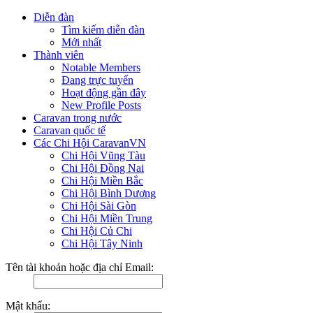
Diễn đàn
Tìm kiếm diễn đàn
Mới nhất
Thành viên
Notable Members
Đang trực tuyến
Hoạt động gần đây
New Profile Posts
Caravan trong nước
Caravan quốc tế
Các Chi Hội CaravanVN
Chi Hội Vũng Tàu
Chi Hội Đồng Nai
Chi Hội Miền Bắc
Chi Hội Bình Dương
Chi Hội Sài Gòn
Chi Hội Miền Trung
Chi Hội Củ Chi
Chi Hội Tây Ninh
Tên tài khoản hoặc địa chỉ Email:
Mật khẩu: