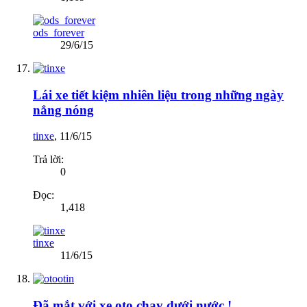
ods_forever
29/6/15
Lái xe tiết kiệm nhiên liệu trong những ngày
nắng nóng
tinxe
,
11/6/15
Trả lời:
0
Đọc:
1,418
tinxe
11/6/15
Đã mắt với xe oto chạy dưới nước !