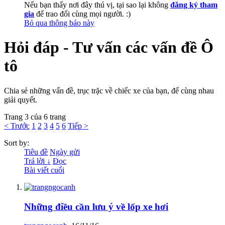
Nếu bạn thấy nơi đây thú vị, tại sao lại không
đăng ký tham
gia
để trao đổi cùng mọi người. :)
Bỏ qua thông báo này
Hỏi đáp - Tư vấn các vấn đề Ô
tô
Chia sẻ những vấn đề, trục trặc về chiếc xe của bạn, để cùng nhau
giải quyết.
Trang 3 của 6 trang
< Trước
1
2
3
4
5
6
Tiếp >
Sort by:
Tiêu đề
Ngày gửi
Trả lời ↓
Đọc
Bài viết cuối
Những điều cần lưu ý về lốp xe hơi