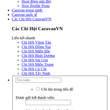
Hoạt động gần đây
New Profile Posts
Caravan trong nước
Caravan quốc tế
Các Chi Hội CaravanVN
Các Chi Hội CaravanVN
Liên kết nhanh
Chi Hội Vũng Tàu
Chi Hội Đồng Nai
Chi Hội Miền Bắc
Chi Hội Bình Dương
Chi Hội Sài Gòn
Chi Hội Miền Trung
Chi Hội Củ Chi
Chi Hội Tây Ninh
Chỉ tìm trong tiêu đề
Được gửi bởi thành viên: