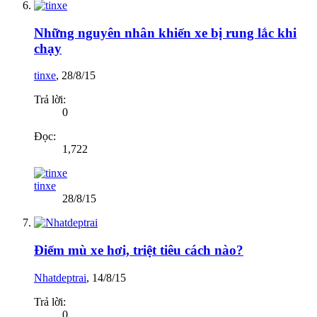
Những nguyên nhân khiến xe bị rung lắc khi
chạy
tinxe
,
28/8/15
Trả lời:
0
Đọc:
1,722
tinxe
28/8/15
Điểm mù xe hơi, triệt tiêu cách nào?
Nhatdeptrai
,
14/8/15
Trả lời:
0