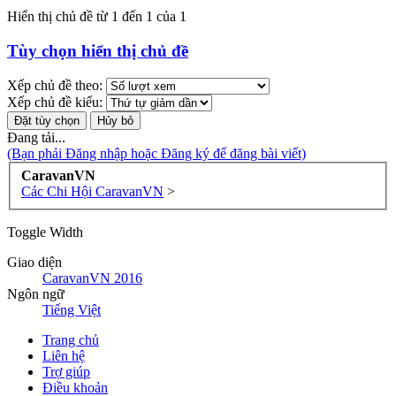
Hiển thị chủ đề từ 1 đến 1 của 1
Tùy chọn hiển thị chủ đề
Xếp chủ đề theo:
Xếp chủ đề kiểu:
Đang tải...
(Bạn phải Đăng nhập hoặc Đăng ký để đăng bài viết)
CaravanVN
Các Chi Hội CaravanVN
>
Toggle Width
Giao diện
CaravanVN 2016
Ngôn ngữ
Tiếng Việt
Trang chủ
Liên hệ
Trợ giúp
Điều khoản