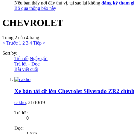
Nếu bạn thấy nơi đây thú vị, tại sao lại không
đăng ký tham g
Bỏ qua thông báo này
CHEVROLET
Trang 2 của 4 trang
< Trước
1
2
3
4
Tiếp >
Sort by:
Tiêu đề
Ngày gửi
Trả lời ↓
Đọc
Bài viết cuối
Xe bán tải cỡ lớn Chevrolet Silverado ZR2 chính
cakho
,
21/10/19
Trả lời:
0
Đọc:
1,575