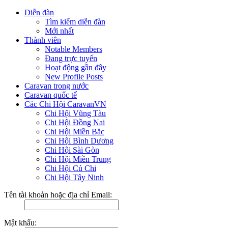
Diễn đàn
Tìm kiếm diễn đàn
Mới nhất
Thành viên
Notable Members
Đang trực tuyến
Hoạt động gần đây
New Profile Posts
Caravan trong nước
Caravan quốc tế
Các Chi Hội CaravanVN
Chi Hội Vũng Tàu
Chi Hội Đồng Nai
Chi Hội Miền Bắc
Chi Hội Bình Dương
Chi Hội Sài Gòn
Chi Hội Miền Trung
Chi Hội Củ Chi
Chi Hội Tây Ninh
Tên tài khoản hoặc địa chỉ Email:
Mật khẩu: