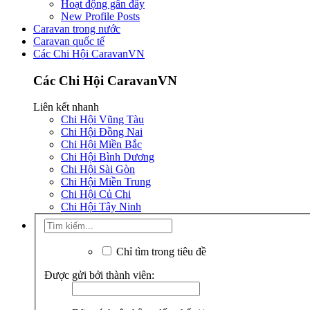
Hoạt động gần đây
New Profile Posts
Caravan trong nước
Caravan quốc tế
Các Chi Hội CaravanVN
Các Chi Hội CaravanVN
Liên kết nhanh
Chi Hội Vũng Tàu
Chi Hội Đồng Nai
Chi Hội Miền Bắc
Chi Hội Bình Dương
Chi Hội Sài Gòn
Chi Hội Miền Trung
Chi Hội Củ Chi
Chi Hội Tây Ninh
Chỉ tìm trong tiêu đề
Được gửi bởi thành viên: