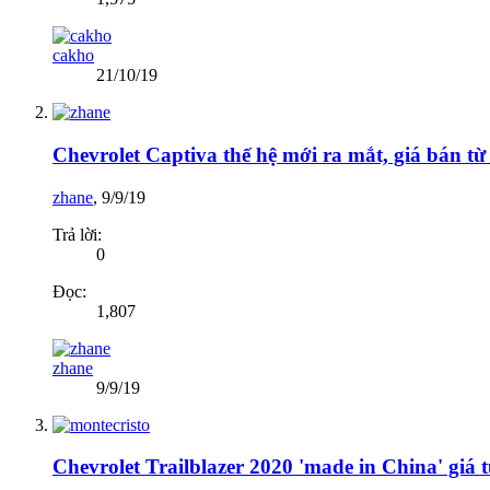
cakho
21/10/19
Chevrolet Captiva thế hệ mới ra mắt, giá bán t
zhane
,
9/9/19
Trả lời:
0
Đọc:
1,807
zhane
9/9/19
Chevrolet Trailblazer 2020 'made in China' giá