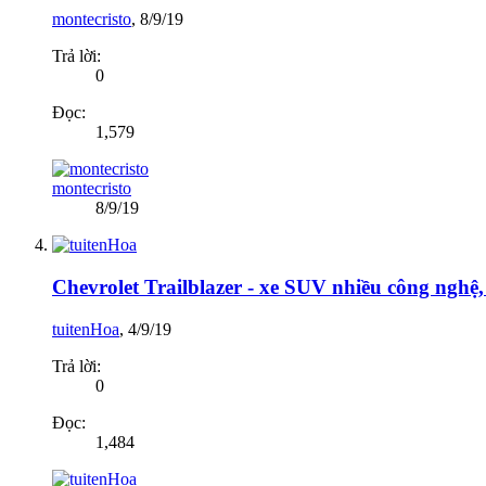
montecristo
,
8/9/19
Trả lời:
0
Đọc:
1,579
montecristo
8/9/19
Chevrolet Trailblazer - xe SUV nhiều công nghệ
tuitenHoa
,
4/9/19
Trả lời:
0
Đọc:
1,484