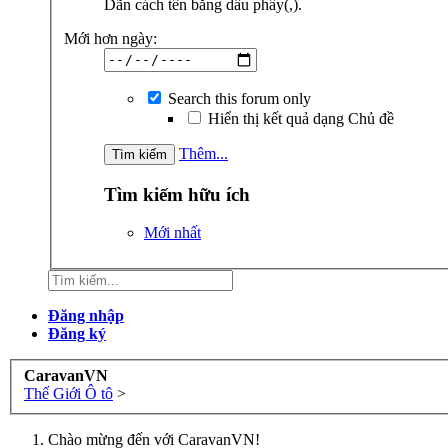
Dãn cách tên bằng dấu phẩy(,).
Mới hơn ngày:
Search this forum only
Hiển thị kết quả dạng Chủ đề
Thêm...
Tìm kiếm hữu ích
Mới nhất
Đăng nhập
Đăng ký
CaravanVN
Thế Giới Ô tô
>
Chào mừng đến với CaravanVN!