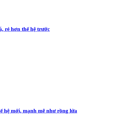
, rẻ hơn thế hệ trước
hế hệ mới, mạnh mẽ như rồng lửa