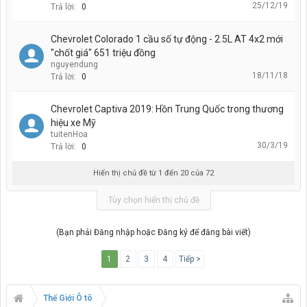
25/12/19
Trả lời:
0
Chevrolet Colorado 1 cầu số tự động - 2.5L AT 4x2 mới
"chốt giá" 651 triệu đồng
nguyendung
18/11/18
Trả lời:
0
Chevrolet Captiva 2019: Hồn Trung Quốc trong thương
hiệu xe Mỹ
tuitenHoa
30/3/19
Trả lời:
0
Hiển thị chủ đề từ 1 đến 20 của 72
Tùy chọn hiển thị chủ đề
(Bạn phải Đăng nhập hoặc Đăng ký để đăng bài viết)
1
2
3
4
Tiếp >
Thế Giới Ô tô