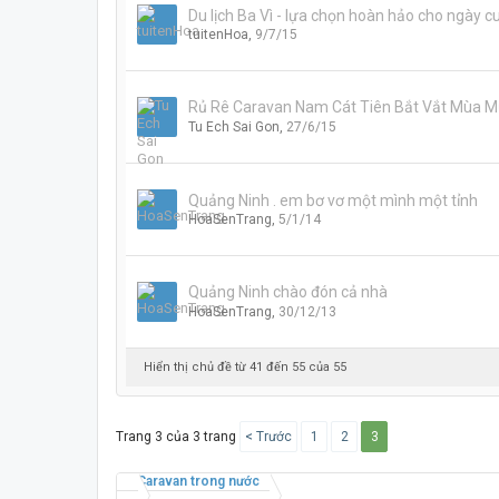
Du lịch Ba Vì - lựa chọn hoàn hảo cho ngày c
tuitenHoa
,
9/7/15
Rủ Rê Caravan Nam Cát Tiên Bắt Vắt Mùa 
Tu Ech Sai Gon
,
27/6/15
Quảng Ninh . em bơ vơ một mình một tỉnh
HoaSenTrang
,
5/1/14
Quảng Ninh chào đón cả nhà
HoaSenTrang
,
30/12/13
Hiển thị chủ đề từ 41 đến 55 của 55
Trang 3 của 3 trang
< Trước
1
2
3
Caravan trong nước