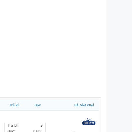
Trả lời
Đọc
Bài viết cuối
Trả lời:
9
Đọc:
8,088