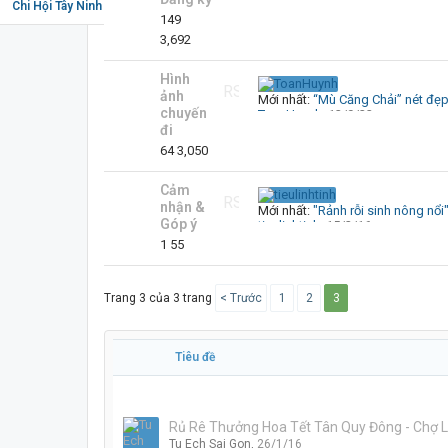
Đậu xanh
,
25/5/26
Chi Hội Tây Ninh
149
3,692
Hình
RSS
ảnh
Mới nhất:
“Mù Căng Chải” nét đẹp giữa núi rừng Tây B
chuyến
ToanHuynh
,
12/9/22
đi
64
3,050
Cảm
RSS
nhận &
Mới nhất:
"Rảnh rỗi sinh nông nổi" của Tư Ếch và chuyến đi Sadec ngắm hoa 31/
Góp ý
tieulinhtinh
,
15/2/16
1
55
Trang 3 của 3 trang
< Trước
1
2
3
Tiêu đề
Rủ Rê Thưởng Hoa Tết Tân Quy Đông - Chợ L
Tu Ech Sai Gon
,
26/1/16