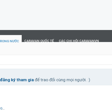
CARAVAN QUỐC TẾ
CÁC CHI HỘI CARAVANVN
TRONG NƯỚC
đăng ký tham gia
để trao đổi cùng mọi người. :)
026