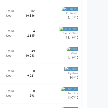
Trả lời:
32
Xuanlynh
Đọc:
10,836
5/11/15
Trả lời:
4
tieulinhtinh
Đọc:
2,185
18/10/15
Trả lời:
49
khoai
Đọc:
10,083
1/10/15
Trả lời:
0
kyubee
Đọc:
9,021
4/8/15
Trả lời:
0
tuitenHoa
Đọc:
1,593
18/7/15