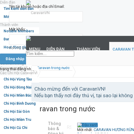
Diễn đàn
Tên tài khoản hoặc địa chỉ Email:
Tìm kiếm diễn đàn
Mới nhất
Thành viên
Mật khẩu:
Notable Members
Đang trực tuyến
Hoạt động gần đây
Bạn đã quên mật khẩu?
MENU
DIỄN ĐÀN
THÀNH VIÊN
CARAVAN 
New Profile Posts
Duy trì
Caravan trong nước
Caravan quốc tế
Caravan trong nước
trạng thái đăng nhập
Các Chi Hội CaravanVN
Chi Hội Vũng Tàu
Chi Hội Đồng Nai
Chào mừng đến với CaravanVN!
Nếu bạn thấy nơi đây thú vị, tại sao lại không
Chi Hội Miền Bắc
Chi Hội Bình Dương
Caravan trong nước
Chi Hội Sài Gòn
Chi Hội Miền Trung
Thông
RSS
Chi Hội Củ Chi
báo &
Mới nhất:
CARAVAN HƯƠNG RỪNG - SẮC BIỂN 2
Đăng ký