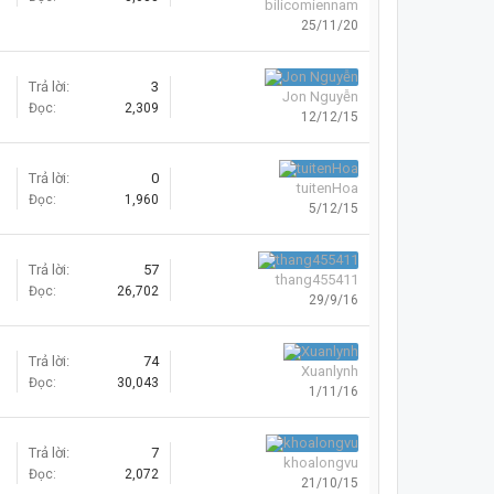
bilicomiennam
25/11/20
Trả lời:
3
Jon Nguyễn
Đọc:
2,309
12/12/15
Trả lời:
0
tuitenHoa
Đọc:
1,960
5/12/15
Trả lời:
57
thang455411
Đọc:
26,702
29/9/16
Trả lời:
74
Xuanlynh
Đọc:
30,043
1/11/16
Trả lời:
7
khoalongvu
Đọc:
2,072
21/10/15