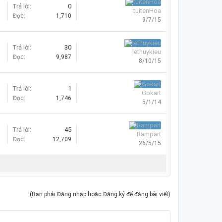
Trả lời:
0
tuitenHoa
Đọc:
1,710
9/7/15
Trả lời:
30
lethuykieu
Đọc:
9,987
8/10/15
Trả lời:
1
Gokart
Đọc:
1,746
5/1/14
Trả lời:
45
Rampart
Đọc:
12,709
26/5/15
(Bạn phải Đăng nhập hoặc Đăng ký để đăng bài viết)