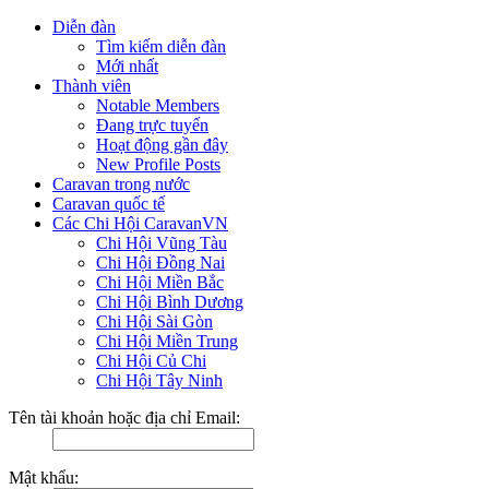
Diễn đàn
Tìm kiếm diễn đàn
Mới nhất
Thành viên
Notable Members
Đang trực tuyến
Hoạt động gần đây
New Profile Posts
Caravan trong nước
Caravan quốc tế
Các Chi Hội CaravanVN
Chi Hội Vũng Tàu
Chi Hội Đồng Nai
Chi Hội Miền Bắc
Chi Hội Bình Dương
Chi Hội Sài Gòn
Chi Hội Miền Trung
Chi Hội Củ Chi
Chi Hội Tây Ninh
Tên tài khoản hoặc địa chỉ Email:
Mật khẩu: