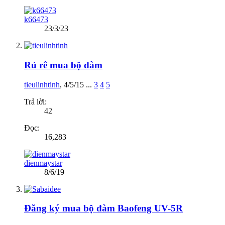
k66473
23/3/23
Rủ rê mua bộ đàm
tieulinhtinh
,
4/5/15
...
3
4
5
Trả lời:
42
Đọc:
16,283
dienmaystar
8/6/19
Đăng ký mua bộ đàm Baofeng UV-5R