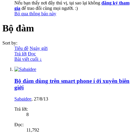
Nếu bạn thấy nơi đây thú vị, tại sao lại không
đăng ký tham
gia
để trao đổi cùng mọi người. :)
Bỏ qua thông báo này
Bộ đàm
Sort by:
Tiêu đề
Ngày gửi
Trả lời
Đọc
Bài viết cuối ↓
Bộ đàm dùng trên smart phone í ới xuyên biên
giới
Sabaidee
,
27/8/13
Trả lời:
8
Đọc:
11,792