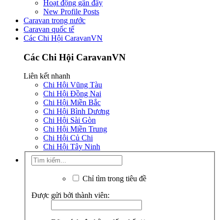
Hoạt động gần đây
New Profile Posts
Caravan trong nước
Caravan quốc tế
Các Chi Hội CaravanVN
Các Chi Hội CaravanVN
Liên kết nhanh
Chi Hội Vũng Tàu
Chi Hội Đồng Nai
Chi Hội Miền Bắc
Chi Hội Bình Dương
Chi Hội Sài Gòn
Chi Hội Miền Trung
Chi Hội Củ Chi
Chi Hội Tây Ninh
Chỉ tìm trong tiêu đề
Được gửi bởi thành viên: