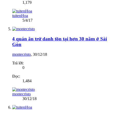
1,179
tuitenHoa
5/4/17
4 quán ăn trứ danh tồn tại hơn 30 năm ở Sài
Gòn
montecristo
,
30/12/18
Trả lời:
0
Đọc:
1,484
montecristo
30/12/18