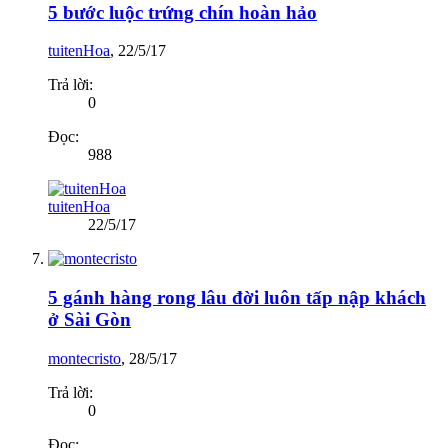
5 bước luộc trứng chín hoàn hảo
tuitenHoa
,
22/5/17
Trả lời:
0
Đọc:
988
tuitenHoa
22/5/17
5 gánh hàng rong lâu đời luôn tấp nập khách
ở Sài Gòn
montecristo
,
28/5/17
Trả lời:
0
Đọc: