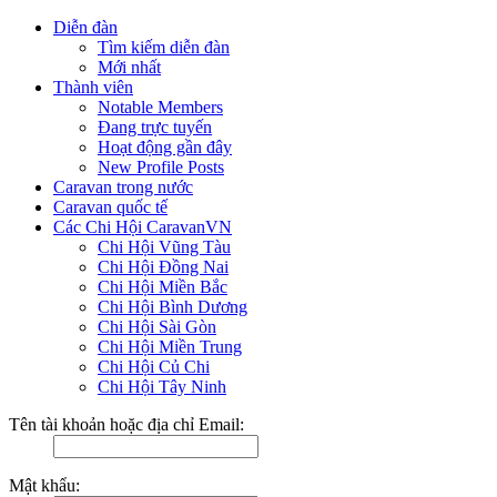
Diễn đàn
Tìm kiếm diễn đàn
Mới nhất
Thành viên
Notable Members
Đang trực tuyến
Hoạt động gần đây
New Profile Posts
Caravan trong nước
Caravan quốc tế
Các Chi Hội CaravanVN
Chi Hội Vũng Tàu
Chi Hội Đồng Nai
Chi Hội Miền Bắc
Chi Hội Bình Dương
Chi Hội Sài Gòn
Chi Hội Miền Trung
Chi Hội Củ Chi
Chi Hội Tây Ninh
Tên tài khoản hoặc địa chỉ Email:
Mật khẩu: