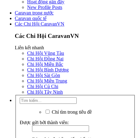
Hoạt động gần đây
New Profile Posts
Caravan trong nước
Caravan quốc tế
Các Chi Hội CaravanVN
Các Chi Hội CaravanVN
Liên kết nhanh
Chi Hội Vũng Tàu
Chi Hội Đồng Nai
Chi Hội Miền Bắc
Chi Hội Bình Dương
Chi Hội Sài Gòn
Chi Hội Miền Trung
Chi Hội Củ Chi
Chi Hội Tây Ninh
Chỉ tìm trong tiêu đề
Được gửi bởi thành viên: