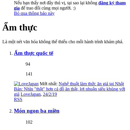
Nếu bạn thấy nơi đây thú vị, tại sao lại không
đăng ký tham
gia
để trao đổi cùng mọi người. :)
Bỏ qua thông báo này
Ẩm thực
Là một nét văn hóa không thể thiếu cho mỗi hành trình khám phá.
Ẩm thực quốc tế
94
141
Mới nhất:
Nghệ thuật làm thức ăn giả tại Nhật
Bản: Nhìn "thật" hơn cả đồ ăn thật, lợi nhuận siêu khủng với
giá
LoveJapan
,
24/2/19
RSS
Món ngon ba miền
102