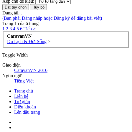
Xếp chủ đề kiểu:
Đang tải...
(Bạn phải Đăng nhập hoặc Đăng ký để đăng bài viết)
Trang 1 của 6 trang
1
2
3
4
5
6
Tiếp >
CaravanVN
Du Lịch & Đời Sống
>
Toggle Width
Giao diện
CaravanVN 2016
Ngôn ngữ
Tiếng Việt
Trang chủ
Liên hệ
Trợ giúp
Điều khoản
Lên đầu trang