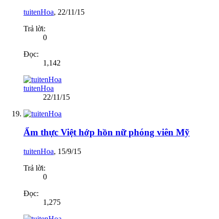
tuitenHoa
,
22/11/15
Trả lời:
0
Đọc:
1,142
tuitenHoa
22/11/15
Ẩm thực Việt hớp hồn nữ phóng viên Mỹ
tuitenHoa
,
15/9/15
Trả lời:
0
Đọc:
1,275