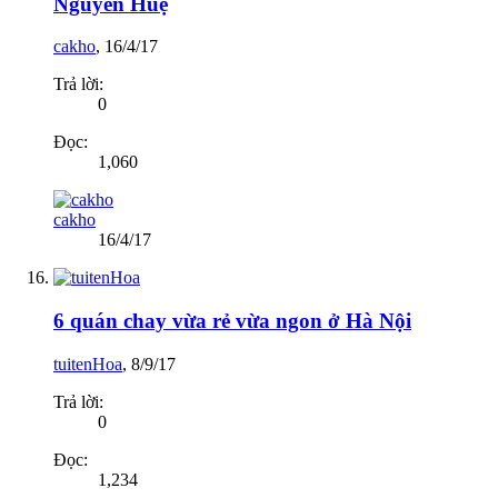
Nguyễn Huệ
cakho
,
16/4/17
Trả lời:
0
Đọc:
1,060
cakho
16/4/17
6 quán chay vừa rẻ vừa ngon ở Hà Nội
tuitenHoa
,
8/9/17
Trả lời:
0
Đọc:
1,234