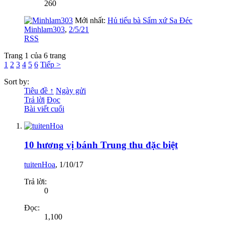
260
Mới nhất:
Hủ tiếu bà Sẩm xứ Sa Đéc
Minhlam303
,
2/5/21
RSS
Trang 1 của 6 trang
1
2
3
4
5
6
Tiếp >
Sort by:
Tiêu đề ↑
Ngày gửi
Trả lời
Đọc
Bài viết cuối
10 hương vị bánh Trung thu đặc biệt
tuitenHoa
,
1/10/17
Trả lời:
0
Đọc:
1,100