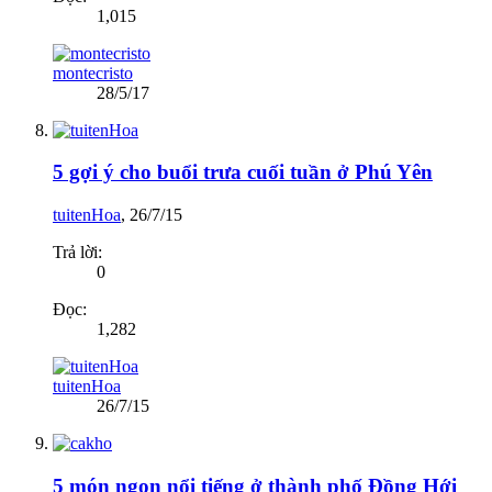
1,015
montecristo
28/5/17
5 gợi ý cho buổi trưa cuối tuần ở Phú Yên
tuitenHoa
,
26/7/15
Trả lời:
0
Đọc:
1,282
tuitenHoa
26/7/15
5 món ngon nổi tiếng ở thành phố Đồng Hới