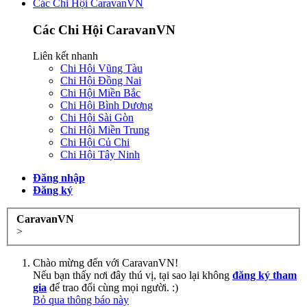
Các Chi Hội CaravanVN
Các Chi Hội CaravanVN
Liên kết nhanh
Chi Hội Vũng Tàu
Chi Hội Đồng Nai
Chi Hội Miền Bắc
Chi Hội Bình Dương
Chi Hội Sài Gòn
Chi Hội Miền Trung
Chi Hội Củ Chi
Chi Hội Tây Ninh
Đăng nhập
Đăng ký
CaravanVN
>
Chào mừng đến với CaravanVN!
Nếu bạn thấy nơi đây thú vị, tại sao lại không
đăng ký tham
gia
để trao đổi cùng mọi người. :)
Bỏ qua thông báo này