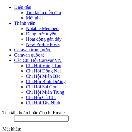
Diễn đàn
Tìm kiếm diễn đàn
Mới nhất
Thành viên
Notable Members
Đang trực tuyến
Hoạt động gần đây
New Profile Posts
Caravan trong nước
Caravan quốc tế
Các Chi Hội CaravanVN
Chi Hội Vũng Tàu
Chi Hội Đồng Nai
Chi Hội Miền Bắc
Chi Hội Bình Dương
Chi Hội Sài Gòn
Chi Hội Miền Trung
Chi Hội Củ Chi
Chi Hội Tây Ninh
Tên tài khoản hoặc địa chỉ Email:
Mật khẩu: