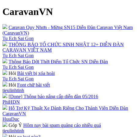
CaravanVN
Caravan Quy Nhơn - Mừng SN15 Diễn Đàn Caravan Việt Nam
(CaravanVN)
Tu Ech Sai Gon
THÔNG BÁO TỔ CHỨC SINH NHẬT 12+ DIỄN ĐÀN
CARAVAN VIỆT NAM
Tu Ech Sai Gon
Thông Báo Dời Thời Điểm Tổ Chức SN Diễn Đàn
Tu Ech Sai Gon
Hỏi
Bài viết bị xóa hoài
Tu Ech Sai Gon
Hỏi
Font chữ bài viết
tieulinhtinh
[Done] Thông báo nâng cấp diễn đàn 05/2016
PhiHDN
Hỗ Trợ Kỹ Thuật Xe Dành Riêng Cho Thành Viên Diễn Đàn
CaravanVN
HuuDuc
Góp Ý
Hôm nay bài spam quảng cáo nhiều quá
tieulinhtinh
Hỏi
xe loại nào?