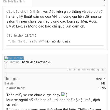
Bài viết:
2
Chi Hội Tây Ninh
Đã được thích:
2
Các bác cho hỏi thăm, với điều kiên giao thông và các cơ sở
hạ tầng kỹ thuật sẵn có của VN, thì cùng giá tiền để mua xe
salon thì nên chọn loại nào trong các loại sau: Mer, Audi,
BMW, Lexus? Mong các bác chỉ giúp. Xin cám ơn.
#1
anhxehoi
,
28/2/15
Tu Ech Sai Gon
và
SalaVT
thích nội dung này.
tieulinhtinh
Thành viên CaravanVN
thích thì nhích, vợ không thích thì.
Tham gia:
6/9/14
Bài viết:
943
Đã được thích:
1,996
Toàn mấy xe em chưa được chạy
Mua xe ngoài số tiền ban đầu thì còn chế độ hậu mãi, dịch
vụ...nữa.
Bác ra 4 showroom xem thử, chạy thử luôn. Chiếc nào ưng