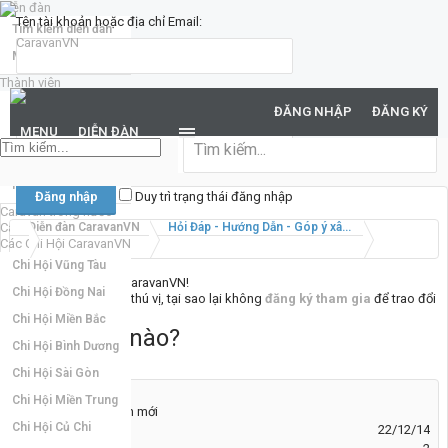
Diễn đàn
Tên tài khoản hoặc địa chỉ Email:
Tìm kiếm diễn đàn
Mới nhất
Thành viên
Mật khẩu:
Notable Members
ĐĂNG NHẬP
ĐĂNG KÝ
Đang trực tuyến
MENU
DIỄN ĐÀN
Hoạt động gần đây
Bạn đã quên mật khẩu?
New Profile Posts
Duy trì trạng thái đăng nhập
Caravan trong nước
Caravan quốc tế
Diễn đàn CaravanVN
Hỏi Đáp - Hướng Dẫn - Góp ý xây dựng CaravanVN
Các Chi Hội CaravanVN
Chi Hội Vũng Tàu
Chào mừng đến với CaravanVN!
Chi Hội Đồng Nai
Nếu bạn thấy nơi đây thú vị, tại sao lại không
đăng ký tham gia
để trao đổi
cùng mọi người. :)
Chi Hội Miền Bắc
xe loại nào?
Hỏi
Chi Hội Bình Dương
Chi Hội Sài Gòn
Chi Hội Miền Trung
anhxehoi
Thành viên mới
Chi Hội Củ Chi
Tham gia:
22/12/14