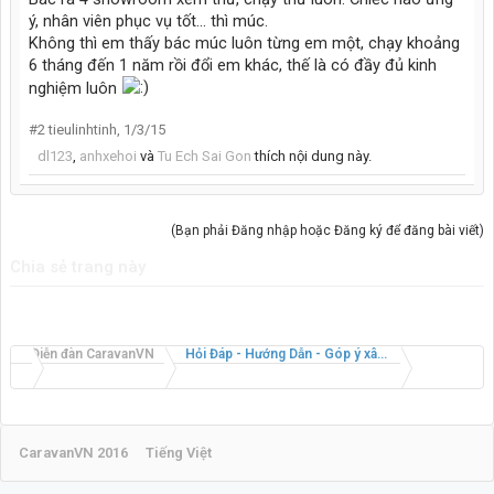
ý, nhân viên phục vụ tốt... thì múc.
Không thì em thấy bác múc luôn từng em một, chạy khoảng
6 tháng đến 1 năm rồi đổi em khác, thế là có đầy đủ kinh
nghiệm luôn
#2
tieulinhtinh
,
1/3/15
dl123
,
anhxehoi
và
Tu Ech Sai Gon
thích nội dung này.
(Bạn phải Đăng nhập hoặc Đăng ký để đăng bài viết)
Chia sẻ trang này
Diễn đàn CaravanVN
Hỏi Đáp - Hướng Dẫn - Góp ý xây dựng CaravanVN
CaravanVN 2016
Tiếng Việt