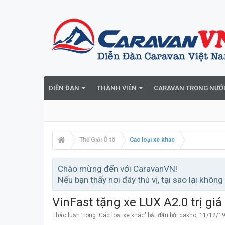
DIỄN ĐÀN
THÀNH VIÊN
CARAVAN TRONG NƯỚ
Thế Giới Ô tô
Các loại xe khác
Chào mừng đến với CaravanVN!
Nếu bạn thấy nơi đây thú vị, tại sao lại không
VinFast tặng xe LUX A2.0 trị gi
Thảo luận trong '
Các loại xe khác
' bắt đầu bởi
cakho
,
11/12/1