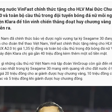
ong nước VinFast chính thức tặng cho HLV Mai Đức Ch
0 và toàn bộ cầu thủ trong đội tuyển bóng đá nữ mỗi n
n Klara để tôn vinh chiến thắng đoạt huy chương vàng 
ễn ra.
t Nam đã chính thức bảo vệ được ngôi vương tại kỳ Seagame 30 đang
ửa cho đoàn thể thao Việt Nam, VinFast chính thức tặng riêng cho HL
 A2.0 trị giá 1,35 tỷ đồng và toàn bộ cầu thủ trong đội bóng đá nữ
y điện Klara chị giá gần 40 triệu đồng kèm thêm một số tiền mặt.
ng gì những cầu thủ nữ Việt Nam mà tập đoàn VinGroup còn gửi đến 
h cao nhất trong kỳ Seagame 30 mang vinh quang về cho đất nước ở 
iá 20 triệu đồng cho ai giành được huy chương vàng, 10 triệu đồng c
c và 5 triệu đồng khi giành được huy chương đồng.