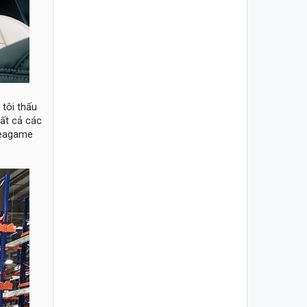
tôi thấu
tất cả các
 Seagame