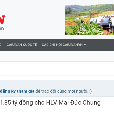
C
CARAVAN QUỐC TẾ
CÁC CHI HỘI CARAVANVN
đăng ký tham gia
để trao đổi cùng mọi người. :)
á 1,35 tỷ đồng cho HLV Mai Đức Chung
9
.