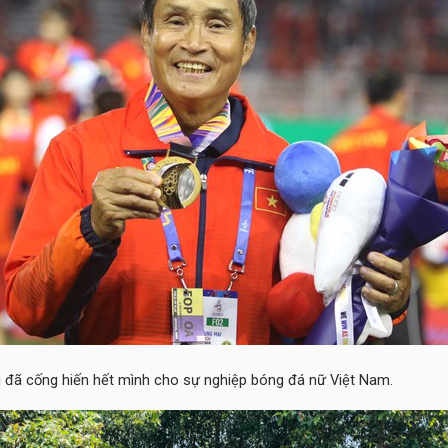
 đã cống hiến hết mình cho sự nghiệp bóng đá nữ Việt Nam.