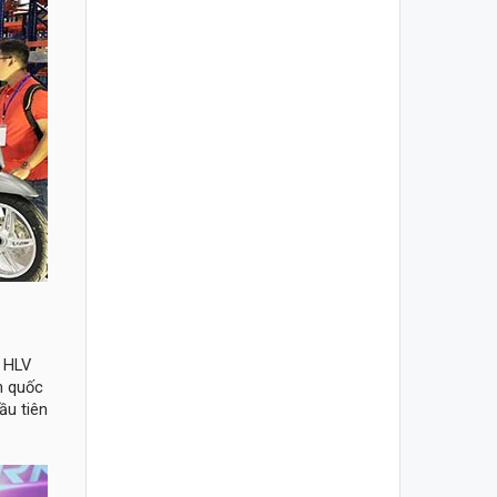
o HLV
n quốc
ầu tiên