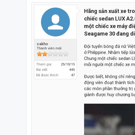
Hãng sản xuất xe tr
chiếc sedan LUX A2.
một chiếc xe máy điệ
Seagame 30 đang di
cakho
Đội tuyển bóng đá nữ Việ
Thành viên mới
ở Philippine. Nhằm tiếp l
Chung một chiếc sedan LUX
mỗi người một chiếc xe má
Tham gia:
25/10/15
Bài viết:
445
Đã được thích:
47
Được biết, không chỉ riê
động viên đoạt thành tíc
các môn phần thưởng trị g
giành được huy chương bạ