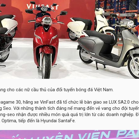
ặng cho các nữ cầu thủ của đổi tuyển bóng đá Việt Nam.
eagame 30, hãng xe VinFast đã tổ chức lễ bàn giao xe LUX SA2.0 ch
 Seo. Với những thành tích đáng nể mang đến vẻ vang cho đội tuyể
ang-seo nhận được nhiều món quà quá trị lớn từ các doanh nghiệp. Đ
 Optima, tiếp đến là Hyundai SantaFe.