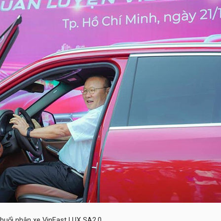
buổi nhận xe VinFast LUX SA2.0.