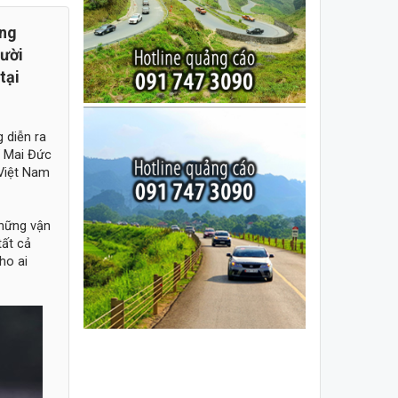
ung
gười
tại
 diễn ra
V Mai Đức
 Việt Nam
những vận
tất cả
ho ai