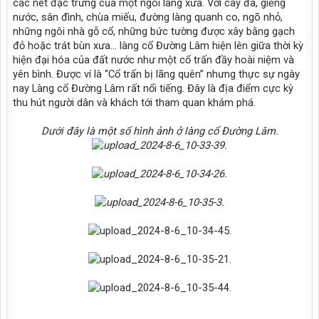
các nét đặc trưng của một ngôi làng xưa. Với cây đa, giếng
nước, sân đình, chùa miếu, đường làng quanh co, ngõ nhỏ,
những ngôi nhà gỗ cổ, những bức tường được xây bằng gạch
đỏ hoặc trát bùn xưa… làng cổ Đường Lâm hiện lên giữa thời kỳ
hiện đại hóa của đất nước như một cổ trấn đầy hoài niệm và
yên bình. Được ví là “Cổ trấn bị lãng quên” nhưng thực sự ngày
nay Làng cổ Đường Lâm rất nổi tiếng. Đây là địa điểm cực kỳ
thu hút người dân và khách tới tham quan khám phá.
Dưới đây là một số hình ảnh ở làng cổ Đường Lâm.