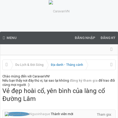
MENU
ĐĂNG NHẬP
ĐĂNG KÝ
Du Lịch & Đời Sống
Địa danh - Thắng cảnh
Chào mừng đến với CaravanVN!
Nếu bạn thấy nơi đây thú vị, tại sao lại không
đăng ký tham gia
để trao đổi
cùng mọi người. :)
Vẻ đẹp hoài cổ, yên bình của làng cổ
Đường Lâm
Nguoinhaque
Thành viên mới
Tham gia: