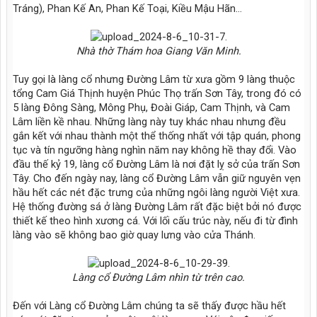
Tráng), Phan Kế An, Phan Kế Toại, Kiều Mậu Hãn…
Nhà thờ Thám hoa Giang Văn Minh.
Tuy gọi là làng cổ nhưng Đường Lâm từ xưa gồm 9 làng thuộc
tổng Cam Giá Thịnh huyện Phúc Thọ trấn Sơn Tây, trong đó có
5 làng Đông Sàng, Mông Phụ, Đoài Giáp, Cam Thịnh, và Cam
Lâm liền kề nhau. Những làng này tuy khác nhau nhưng đều
gắn kết với nhau thành một thể thống nhất với tập quán, phong
tục và tín ngưỡng hàng nghìn năm nay không hề thay đổi. Vào
đầu thế kỷ 19, làng cổ Đường Lâm là nơi đặt lỵ sở của trấn Sơn
Tây. Cho đến ngày nay, làng cổ Đường Lâm vẫn giữ nguyên vẹn
hầu hết các nét đặc trưng của những ngôi làng người Việt xưa.
Hệ thống đường sá ở làng Đường Lâm rất đặc biệt bởi nó được
thiết kế theo hình xương cá. Với lối cấu trúc này, nếu đi từ đình
làng vào sẽ không bao giờ quay lưng vào cửa Thánh.
Làng cổ Đường Lâm nhìn từ trên cao.
Đến với Làng cổ Đường Lâm chúng ta sẽ thấy được hầu hết