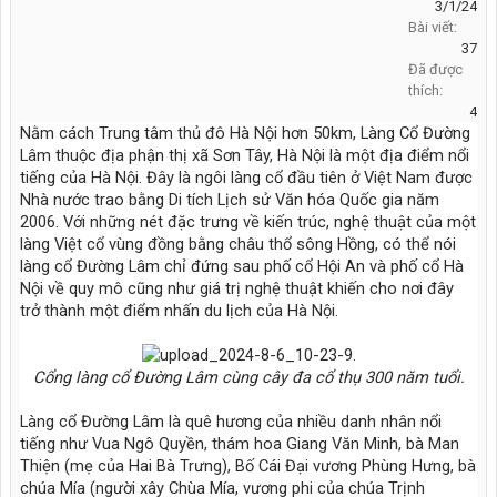
3/1/24
Bài viết:
37
Đã được
thích:
4
Nằm cách Trung tâm thủ đô Hà Nội hơn 50km, Làng Cổ Đường
Lâm thuộc địa phận thị xã Sơn Tây, Hà Nội là một địa điểm nổi
tiếng của Hà Nội. Đây là ngôi làng cổ đầu tiên ở Việt Nam được
Nhà nước trao bằng Di tích Lịch sử Văn hóa Quốc gia năm
2006. Với những nét đặc trưng về kiến trúc, nghệ thuật của một
làng Việt cổ vùng đồng bằng châu thổ sông Hồng, có thể nói
làng cổ Đường Lâm chỉ đứng sau phố cổ Hội An và phố cổ Hà
Nội về quy mô cũng như giá trị nghệ thuật khiến cho nơi đây
trở thành một điểm nhấn du lịch của Hà Nội.
Cổng làng cổ Đường Lâm cùng cây đa cổ thụ 300 năm tuổi.
Làng cổ Đường Lâm là quê hương của nhiều danh nhân nổi
tiếng như Vua Ngô Quyền, thám hoa Giang Văn Minh, bà Man
Thiện (mẹ của Hai Bà Trưng), Bố Cái Đại vương Phùng Hưng, bà
chúa Mía (người xây Chùa Mía, vương phi của chúa Trịnh