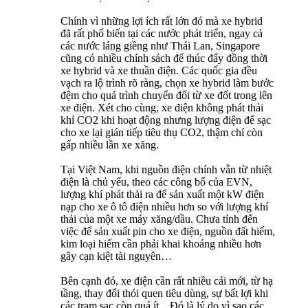
Chính vì những lợi ích rất lớn đó mà xe hybrid
đã rất phổ biến tại các nước phát triển, ngay cả
các nước láng giềng như Thái Lan, Singapore
cũng có nhiều chính sách để thúc đẩy đồng thời
xe hybrid và xe thuần điện. Các quốc gia đều
vạch ra lộ trình rõ ràng, chọn xe hybrid làm bước
đệm cho quá trình chuyển đổi từ xe đốt trong lên
xe điện. Xét cho cùng, xe điện không phát thải
khí CO2 khi hoạt động nhưng lượng điện để sạc
cho xe lại gián tiếp tiêu thụ CO2, thậm chí còn
gấp nhiều lần xe xăng.
Tại Việt Nam, khi nguồn điện chính vẫn từ nhiệt
điện là chủ yếu, theo các công bố của EVN,
lượng khí phát thải ra để sản xuất một kW điện
nạp cho xe ô tô điện nhiều hơn so với lượng khí
thải của một xe máy xăng/dầu. Chưa tính đến
việc để sản xuất pin cho xe điện, nguồn đất hiếm,
kim loại hiếm cần phải khai khoáng nhiều hơn
gây cạn kiệt tài nguyên…
Bên cạnh đó, xe điện cần rất nhiều cái mới, từ hạ
tầng, thay đổi thói quen tiêu dùng, sự bất lợi khi
các trạm sạc còn quá ít…Đó là lý do vì sao các