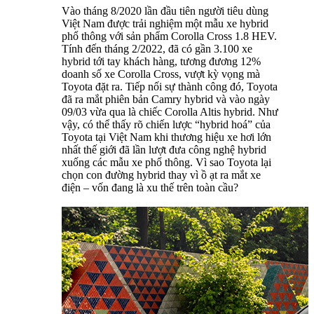
Vào tháng 8/2020 lần đầu tiên người tiêu dùng
Việt Nam được trải nghiệm một mẫu xe hybrid
phổ thông với sản phẩm Corolla Cross 1.8 HEV.
Tính đến tháng 2/2022, đã có gần 3.100 xe
hybrid tới tay khách hàng, tương đương 12%
doanh số xe Corolla Cross, vượt kỳ vọng mà
Toyota đặt ra. Tiếp nối sự thành công đó, Toyota
đã ra mắt phiên bản Camry hybrid và vào ngày
09/03 vừa qua là chiếc Corolla Altis hybrid. Như
vậy, có thể thấy rõ chiến lược “hybrid hoá” của
Toyota tại Việt Nam khi thương hiệu xe hơi lớn
nhất thế giới đã lần lượt đưa công nghệ hybrid
xuống các mẫu xe phổ thông. Vì sao Toyota lại
chọn con đường hybrid thay vì ồ ạt ra mắt xe
điện – vốn đang là xu thế trên toàn cầu?