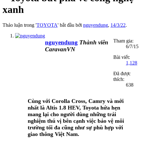
xanh
Thảo luận trong '
TOYOTA
' bắt đầu bởi
nguyendung
,
14/3/22
.
Tham gia:
nguyendung
Thành viên
6/7/15
CaravanVN
Bài viết:
1,128
Đã được
thích:
638
Cùng với Corolla Cross, Camry và mới
nhất là Altis 1.8 HEV, Toyota hứa hẹn
mang lại cho người dùng những trải
nghiệm thú vị bên cạnh việc bảo vệ môi
trường tối đa cũng như sự phù hợp với
giao thông Việt Nam.