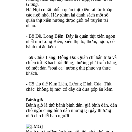
Giang.
Hà Nội có rất nhiều quán thịt xiên rải rác khắp
các ngõ nhỏ. Hãy ghim lại danh sách một số
quán thịt xiên nướng được giới trẻ truyền tai
nhau:
- Bồ Đề, Long Biên: Đây là quán thịt xiên ngon
nhất nhì Long Biên, xiên thịt to, thơm, ngon, có
bánh mì ăn kèm.
- 69 Chùa Láng, Đống Đa: Quán chỉ bán trưa và
chiều tối. Khách rất đông, thường phải xếp hàng,
có một dàn “soái ca” nướng thịt phục vụ thực
khách.
- C5 tập thể Kim Liên, Lương Định Của: Thịt
chắc, không bị mỡ, có đầy đủ dưa góp ăn kèm.
Bánh giò
Bánh giò là thứ bánh bình dân, giá bình dân, đến
chỗ ngồi cũng bình dân nhưng lại gây thương
nhớ cho biết bao người.
Bánh giò thường ăn kèm với giò, chả, dưa góp