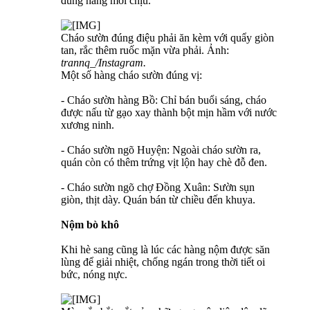
đúng hàng mới chịu.
Cháo sườn đúng điệu phải ăn kèm với quẩy giòn
tan, rắc thêm ruốc mặn vừa phải. Ảnh:
trannq_/Instagram.
Một số hàng cháo sườn đúng vị:
- Cháo sườn hàng Bồ: Chỉ bán buổi sáng, cháo
được nấu từ gạo xay thành bột mịn hầm với nước
xương ninh.
- Cháo sườn ngõ Huyện: Ngoài cháo sườn ra,
quán còn có thêm trứng vịt lộn hay chè đỗ đen.
- Cháo sườn ngõ chợ Đồng Xuân: Sườn sụn
giòn, thịt dày. Quán bán từ chiều đến khuya.
Nộm bò khô
Khi hè sang cũng là lúc các hàng nộm được săn
lùng để giải nhiệt, chống ngán trong thời tiết oi
bức, nóng nực.