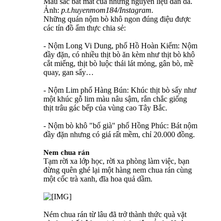
Màu sắc bắt mắt của những nguyên liệu dân dã.
Ảnh:
p.t.huyenmom184/Instagram.
Những quán nộm bò khô ngon đúng điệu được
các tín đồ ẩm thực chia sẻ:
- Nộm Long Vi Dung, phố Hồ Hoàn Kiếm: Nộm
đầy đặn, có nhiều thịt bò ăn kèm như thịt bò khô
cắt miếng, thịt bò luộc thái lát mỏng, gân bò, mề
quay, gan sấy…
- Nộm Lim phố Hàng Bún: Khúc thịt bò sấy như
một khúc gỗ lim màu nâu sậm, rắn chắc giống
thịt trâu gác bếp của vùng cao Tây Bắc.
- Nộm bò khô "bố già" phố Hồng Phúc: Bát nộm
đầy đặn nhưng có giá rất mềm, chỉ 20.000 đồng.
Nem chua rán
Tạm rời xa lớp học, rời xa phòng làm việc, bạn
đừng quên ghé lại một hàng nem chua rán cùng
một cốc trà xanh, đĩa hoa quả dầm.
Ném chua rán từ lâu đã trở thành thức quà vặt