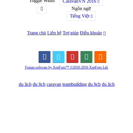
Toggle Width
CaravanVN 2016
Ngôn ngữ
Tiếng Việt
Trang chủ
Liên hệ
Trợ giúp
Điều khoản
Forum software by XenForo™
©2010-2016 XenForo Ltd.
du lich
du lịch
caravan
teambuilding
du lịch
du lich