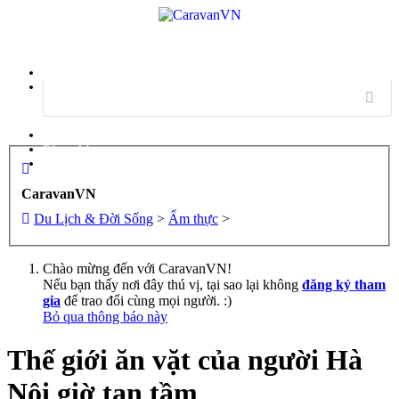
Menu
Đăng nhập
Đăng ký
CaravanVN
Du Lịch & Đời Sống
>
Ẩm thực
>
Chào mừng đến với CaravanVN!
Nếu bạn thấy nơi đây thú vị, tại sao lại không
đăng ký tham
gia
để trao đổi cùng mọi người. :)
Bỏ qua thông báo này
Thế giới ăn vặt của người Hà
Nội giờ tan tầm