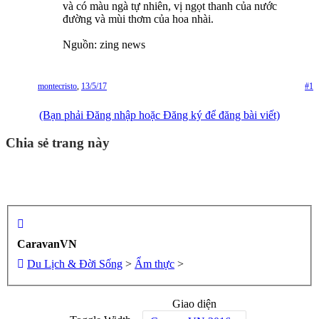
và có màu ngà tự nhiên, vị ngọt thanh của nước
đường và mùi thơm của hoa nhài.
Nguồn: zing news
montecristo
,
13/5/17
#1
(Bạn phải Đăng nhập hoặc Đăng ký để đăng bài viết)
Chia sẻ trang này
CaravanVN
Du Lịch & Đời Sống
>
Ẩm thực
>
Giao diện