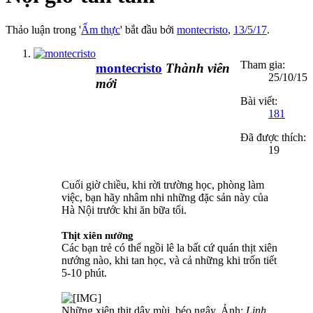
Thảo luận trong '
Ẩm thực
' bắt đầu bởi
montecristo
,
13/5/17
.
Tham gia:
montecristo
Thành viên
25/10/15
mới
Bài viết:
181
Đã được thích:
19
Cuối giờ chiều, khi rời trường học, phòng làm
việc, bạn hãy nhâm nhi những đặc sản này của
Hà Nội trước khi ăn bữa tối.
Thịt xiên nướng
Các bạn trẻ có thể ngồi lê la bất cứ quán thịt xiên
nướng nào, khi tan học, và cả những khi trốn tiết
5-10 phút.
Những xiên thịt dậy mùi, béo ngậy. Ảnh:
Linh