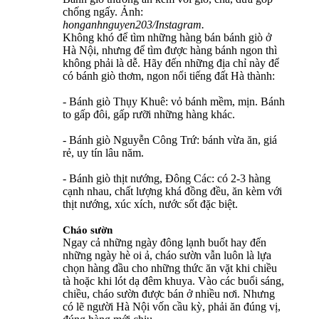
chống ngấy. Ảnh:
honganhnguyen203/Instagram.
Không khó để tìm những hàng bán bánh giò ở
Hà Nội, nhưng để tìm được hàng bánh ngon thì
không phải là dễ. Hãy đến những địa chỉ này để
có bánh giò thơm, ngon nổi tiếng đất Hà thành:
- Bánh giò Thụy Khuê: vỏ bánh mềm, mịn. Bánh
to gấp đôi, gấp rưỡi những hàng khác.
- Bánh giò Nguyễn Công Trứ: bánh vừa ăn, giá
rẻ, uy tín lâu năm.
- Bánh giò thịt nướng, Đông Các: có 2-3 hàng
cạnh nhau, chất lượng khá đồng đều, ăn kèm với
thịt nướng, xúc xích, nước sốt đặc biệt.
Cháo sườn
Ngay cả những ngày đông lạnh buốt hay đến
những ngày hè oi ả, cháo sườn vẫn luôn là lựa
chọn hàng đầu cho những thức ăn vặt khi chiều
tà hoặc khi lót dạ đêm khuya. Vào các buổi sáng,
chiều, cháo sườn được bán ở nhiều nơi. Nhưng
có lẽ người Hà Nội vốn cầu kỳ, phải ăn đúng vị,