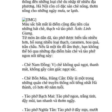
thống đến những loại chè du nhập từ nhiều địa
phương. Hà Nội còn có đặc sản chè nóng, thơm
nồng cho những ngày mưa, se lạnh.
Màu sắc bắt mắt là điểm cộng đầu tiên của
những bát chè, thạch và tào phớ. Ảnh:
Linh
Giang.
Từ món ăn dân dã, tào phớ được biến tấu nhiều
hơn, bổ sung nhiều loại thạch, caramen, hoa quả,
trân châu. Nếu là một tín đồ ẩm thực, bạn không
thể bỏ qua những địa điểm bán chè và tào phớ
ngon nổi tiếng này:
- Chè Nam Đồng: Vị chè không quá ngọt, thanh
mát, không gây cảm giác ngọt sắc.
- Chè Bốn Mùa, Hàng Cân: Đây là một trong
những quán chè truyền thống nổi tiếng nhất Hà
thành, có hơn 40 năm tuổi.
- Tào phớ Bạch Mai: Tào phớ ngon, trắng tinh,
dậy mùi, tan nhanh và thơm ngậy.
- Tào phớ Nghĩa Tân: Tào phớ ở đây mịn, mướt