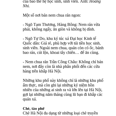
của bao thế hệ học sinh, sinh viên. Ảnh:
Hoàng
Nhi.
Một số nơi bán nem chua rán ngon:
- Ngõ Tạm Thương, Hàng Bông: Nem rán vừa
phải, không ngấy, ăn giòn và không bị dính.
- Ngõ Tự Do, khu ký túc xá Đại học Kinh tế
Quốc dân: Giá rẻ, phù hợp với túi tiền học sinh,
sinh viên. Ngoài nem chua, quán còn có ốc, bánh
bao rán, cút lộn, khoai tây chiên… để ăn cùng.
- Nem chua rán Trần Công Châu: Không chỉ bán
nem, nơi đây còn là nhà phân phối đến các cửa
hàng trên khắp Hà Nội.
Những khu phố này không chỉ là những khu phố
ẩm thực, mà còn ghi lại những kỷ niệm hồn
nhiên của những ai sinh ra và lớn lên tại Hà Nội,
gợi lại những năm tháng cùng lũ bạn đi khắp các
quán xá.
Chè, tào phớ
Chè Hà Nội đa dạng từ những loại chè truyền