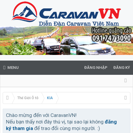
MENU
ĐĂNG NHẬP
ĐĂNG KÝ
Thế Giới Ô tô
KIA
Chào mừng đến với CaravanVN!
Nếu bạn thấy nơi đây thú vị, tại sao lại không
đăng
ký tham gia
để trao đổi cùng mọi người. :)