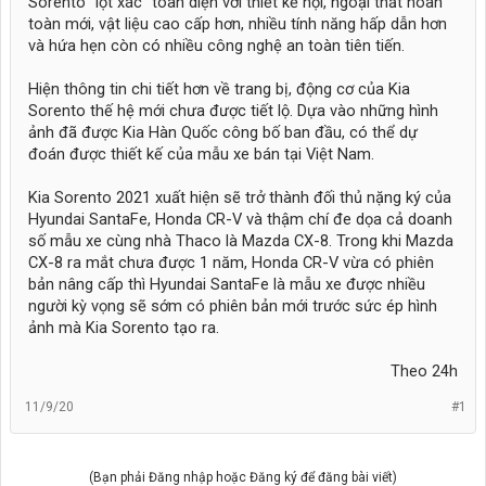
Sorento "lột xác" toàn diện với thiết kế nội, ngoại thất hoàn
toàn mới, vật liệu cao cấp hơn, nhiều tính năng hấp dẫn hơn
và hứa hẹn còn có nhiều công nghệ an toàn tiên tiến.
Hiện thông tin chi tiết hơn về trang bị, động cơ của Kia
Sorento thế hệ mới chưa được tiết lộ. Dựa vào những hình
ảnh đã được Kia Hàn Quốc công bố ban đầu, có thể dự
đoán được thiết kế của mẫu xe bán tại Việt Nam.
Kia Sorento 2021 xuất hiện sẽ trở thành đối thủ nặng ký của
Hyundai SantaFe, Honda CR-V và thậm chí đe dọa cả doanh
số mẫu xe cùng nhà Thaco là Mazda CX-8. Trong khi Mazda
CX-8 ra mắt chưa được 1 năm, Honda CR-V vừa có phiên
bản nâng cấp thì Hyundai SantaFe là mẫu xe được nhiều
người kỳ vọng sẽ sớm có phiên bản mới trước sức ép hình
ảnh mà Kia Sorento tạo ra.
Theo 24h​
11/9/20
#1
(Bạn phải Đăng nhập hoặc Đăng ký để đăng bài viết)