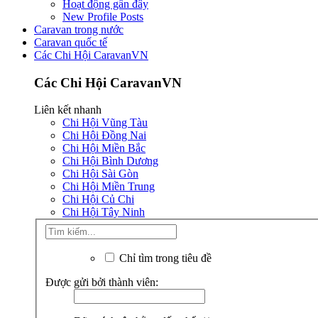
Hoạt động gần đây
New Profile Posts
Caravan trong nước
Caravan quốc tế
Các Chi Hội CaravanVN
Các Chi Hội CaravanVN
Liên kết nhanh
Chi Hội Vũng Tàu
Chi Hội Đồng Nai
Chi Hội Miền Bắc
Chi Hội Bình Dương
Chi Hội Sài Gòn
Chi Hội Miền Trung
Chi Hội Củ Chi
Chi Hội Tây Ninh
Chỉ tìm trong tiêu đề
Được gửi bởi thành viên: