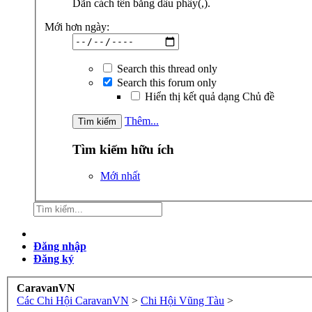
Dãn cách tên bằng dấu phẩy(,).
Mới hơn ngày:
Search this thread only
Search this forum only
Hiển thị kết quả dạng Chủ đề
Thêm...
Tìm kiếm hữu ích
Mới nhất
Đăng nhập
Đăng ký
CaravanVN
Các Chi Hội CaravanVN
>
Chi Hội Vũng Tàu
>