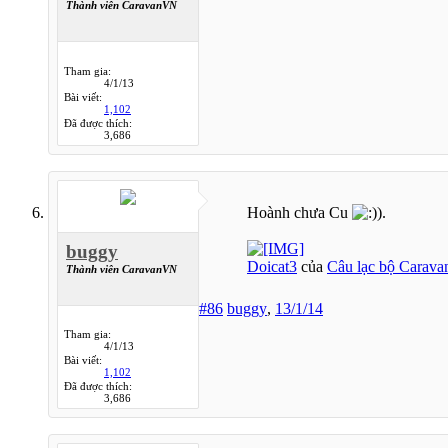
Thành viên CaravanVN
Tham gia:
4/1/13
Bài viết:
1,102
Đã được thích:
3,686
Hoành chưa Cu
.
buggy
Doicat3
của
Câu lạc bộ Carava
Thành viên CaravanVN
#86
buggy
,
13/1/14
Tham gia:
4/1/13
Bài viết:
1,102
Đã được thích:
3,686