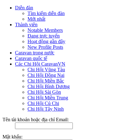
Diễn đàn
Tìm kiếm diễn đàn
Mới nhất
Thành viên
Notable Members
Đang trực tuyến
Hoạt động gần đây
New Profile Posts
Caravan trong nước
Caravan quốc tế
Các Chi Hội CaravanVN
Chi Hội Vũng Tàu
Chi Hội Đồng Nai
Chi Hội Miền Bắc
Chi Hội Bình Dương
Chi Hội Sài Gòn
Chi Hội Miền Trung
Chi Hội Củ Chi
Chi Hội Tây Ninh
Tên tài khoản hoặc địa chỉ Email:
Mật khẩu: