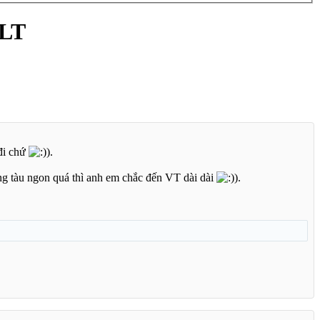
 LT
 đi chứ
.
g tàu ngon quá thì anh em chắc đến VT dài dài
.