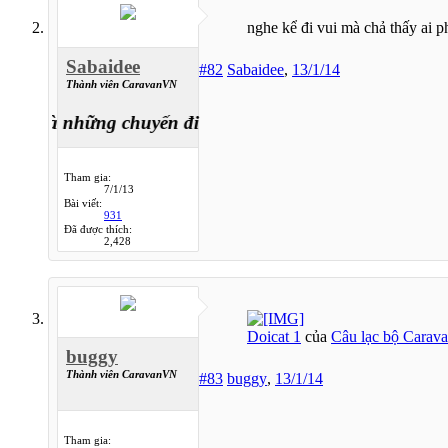
nghe kể đi vui mà chả thấy ai p
Sabaidee
#82
Sabaidee
,
13/1/14
Thành viên CaravanVN
i là những chuyến đi
Tham gia:
7/1/13
Bài viết:
931
Đã được thích:
2,428
Doicat 1
của
Câu lạc bộ Carav
buggy
Thành viên CaravanVN
#83
buggy
,
13/1/14
Tham gia: