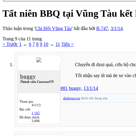
Tất niên BBQ tại Vũng Tàu kết 
Thảo luận trong '
Chi Hội Vũng Tàu
' bắt đầu bởi
B.747
,
3/1/14
.
Trang 9 của 11 trang
< Trước
1
←
6
7
8
9
10
→
11
Tiếp >
Chuyến đi dzui quá, cứu hộ ch
Tối nhậu say tít mà de xe vào
buggy
Thành viên CaravanVN
#81
buggy
,
13/1/14
dinhquocvn
thích nội dung này.
Tham gia:
4/1/13
Bài viết:
1,102
Đã được thích:
3,686