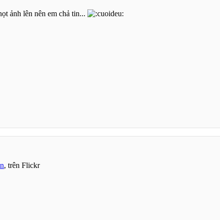
họt ảnh lên nên em chả tin...
an
, trên Flickr