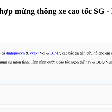
hợp mừng thông xe cao tốc SG -
o cả
dinhquocvn
&
vvt64
Voi &
B.747
, các bác trả tiền cứu hộ cho em
 chung cư ngon lành. Tình hình đường cao tốc ngon thế này & BBQ Vũn