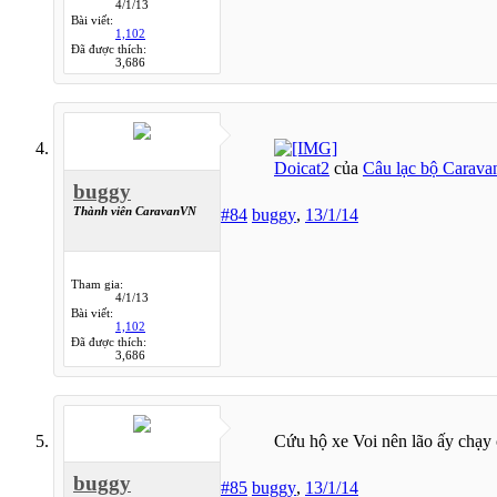
4/1/13
Bài viết:
1,102
Đã được thích:
3,686
Doicat2
của
Câu lạc bộ Carava
buggy
Thành viên CaravanVN
#84
buggy
,
13/1/14
Tham gia:
4/1/13
Bài viết:
1,102
Đã được thích:
3,686
Cứu hộ xe Voi nên lão ấy chạy 
buggy
#85
buggy
,
13/1/14