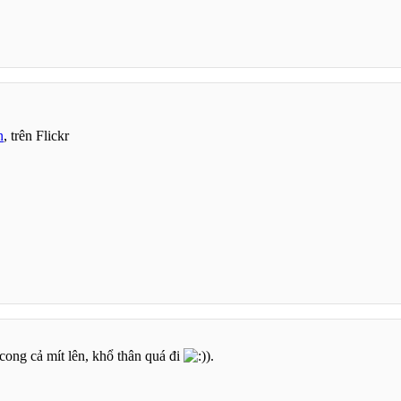
n
, trên Flickr
cong cả mít lên, khổ thân quá đi
.