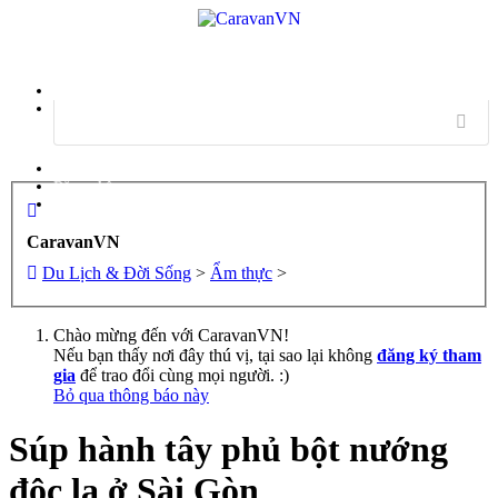
Menu
Đăng nhập
Đăng ký
CaravanVN
Du Lịch & Đời Sống
>
Ẩm thực
>
Chào mừng đến với CaravanVN!
Nếu bạn thấy nơi đây thú vị, tại sao lại không
đăng ký tham
gia
để trao đổi cùng mọi người. :)
Bỏ qua thông báo này
Súp hành tây phủ bột nướng
độc lạ ở Sài Gòn