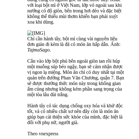
với loại bột mì ở Việt Nam, lớp vỏ ngoài sau khi
nướng có độ giòn, bên trong hơi dẻo và đặc biệt
không thể thiếu mùi thơm khiến bạn phải xuýt
xoa khi dùng.
Chỉ cần hành tây, bột mì cùng vài nguyên liệu
đơn giản đi kèm là đã có món ăn hấp dẫn. Ảnh:
TajmaSago
.
Cắn vào lớp bột phủ bên ngoài giòn tan rồi húp
một muỗng súp béo ngậy, bạn sẽ cảm nhận được
vị ngon lạ miệng. Món ăn chỉ có duy nhất tại một
quán trên đường Phan Văn Chương, quận 7. Bạn
sẽ được thưởng thức món này trong không gian
ấm cúng nhưng không kém phần sang trọng của
một tòa lâu đài trắng.
Hành tây có tác dụng chống oxy hóa và khử độc
tốt, và có nhiều chất xơ nên đây còn là món ăn
giúp bạn cải thiện sức khỏe của mình, đặc biệt là
đối với phụ nữ, người già.
Theo vnexpress