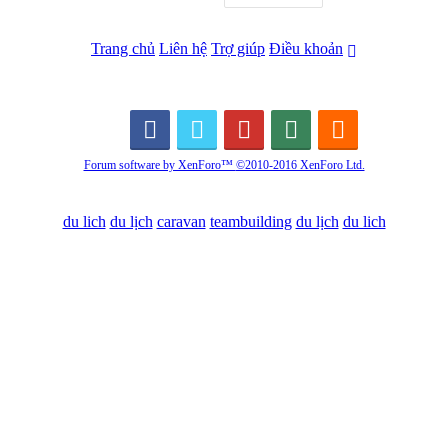
Trang chủ
Liên hệ
Trợ giúp
Điều khoản
Forum software by XenForo™
©2010-2016 XenForo Ltd.
du lich
du lịch
caravan
teambuilding
du lịch
du lich