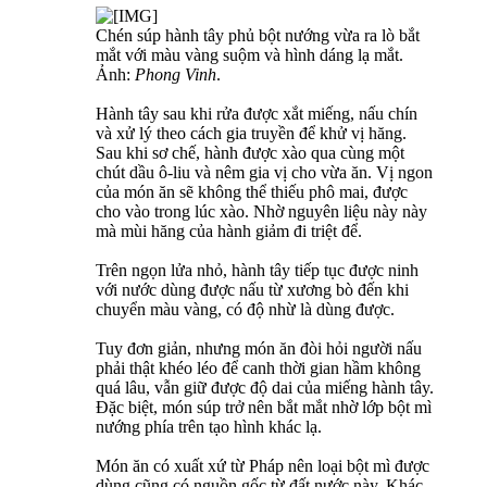
Chén súp hành tây phủ bột nướng vừa ra lò bắt
mắt với màu vàng suộm và hình dáng lạ mắt.
Ảnh:
Phong Vinh
.
Hành tây sau khi rửa được xắt miếng, nấu chín
và xử lý theo cách gia truyền để khử vị hăng.
Sau khi sơ chế, hành được xào qua cùng một
chút dầu ô-liu và nêm gia vị cho vừa ăn. Vị ngon
của món ăn sẽ không thể thiếu phô mai, được
cho vào trong lúc xào. Nhờ nguyên liệu này này
mà mùi hăng của hành giảm đi triệt để.
Trên ngọn lửa nhỏ, hành tây tiếp tục được ninh
với nước dùng được nấu từ xương bò đến khi
chuyển màu vàng, có độ nhừ là dùng được.
Tuy đơn giản, nhưng món ăn đòi hỏi người nấu
phải thật khéo léo để canh thời gian hầm không
quá lâu, vẫn giữ được độ dai của miếng hành tây.
Đặc biệt, món súp trở nên bắt mắt nhờ lớp bột mì
nướng phía trên tạo hình khác lạ.
Món ăn có xuất xứ từ Pháp nên loại bột mì được
dùng cũng có nguồn gốc từ đất nước này. Khác