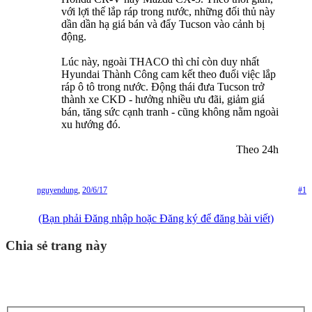
với lợi thế lắp ráp trong nước, những đối thủ này
dần dần hạ giá bán và đẩy Tucson vào cảnh bị
động.
Lúc này, ngoài THACO thì chỉ còn duy nhất
Hyundai Thành Công cam kết theo đuổi việc lắp
ráp ô tô trong nước. Động thái đưa Tucson trở
thành xe CKD - hưởng nhiều ưu đãi, giảm giá
bán, tăng sức cạnh tranh - cũng không nằm ngoài
xu hướng đó.
Theo 24h​
nguyendung
,
20/6/17
#1
(Bạn phải Đăng nhập hoặc Đăng ký để đăng bài viết)
Chia sẻ trang này