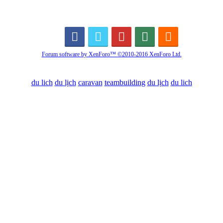
Forum software by XenForo™
©2010-2016 XenForo Ltd.
du lich
du lịch
caravan
teambuilding
du lịch
du lich
Diễn đàn
Liên kết nhanh
Tìm kiếm diễn đàn
Mới nhất
Thành viên
Liên kết nhanh
Notable Members
Đang trực tuyến