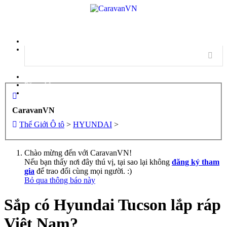
Menu
Đăng nhập
Đăng ký
CaravanVN
Thế Giới Ô tô
>
HYUNDAI
>
Chào mừng đến với CaravanVN!
Nếu bạn thấy nơi đây thú vị, tại sao lại không
đăng ký tham
gia
để trao đổi cùng mọi người. :)
Bỏ qua thông báo này
Sắp có Hyundai Tucson lắp ráp
Việt Nam?