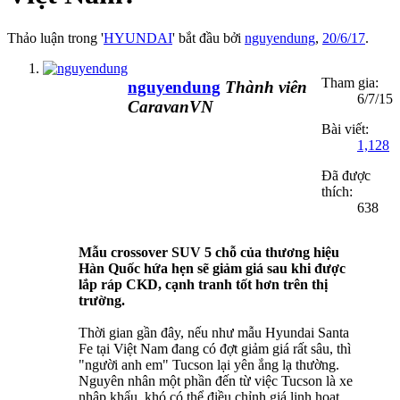
Thảo luận trong '
HYUNDAI
' bắt đầu bởi
nguyendung
,
20/6/17
.
Tham gia:
nguyendung
Thành viên
6/7/15
CaravanVN
Bài viết:
1,128
Đã được
thích:
638
Mẫu crossover SUV 5 chỗ của thương hiệu
Hàn Quốc hứa hẹn sẽ giảm giá sau khi được
lắp ráp CKD, cạnh tranh tốt hơn trên thị
trường.
Thời gian gần đây, nếu như mẫu Hyundai Santa
Fe tại Việt Nam đang có đợt giảm giá rất sâu, thì
"người anh em" Tucson lại yên ắng lạ thường.
Nguyên nhân một phần đến từ việc Tucson là xe
nhập khẩu, khó có thể điều chỉnh giá linh hoạt