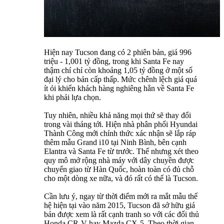
Hiện nay Tucson đang có 2 phiên bản, giá 996
triệu - 1,001 tỷ đồng, trong khi Santa Fe nay
thậm chí chỉ còn khoảng 1,05 tỷ đồng ở một số
đại lý cho bản cấp thấp. Mức chênh lệch giá quá
ít ỏi khiến khách hàng nghiêng hẳn về Santa Fe
khi phải lựa chọn.
Tuy nhiên, nhiều khả năng mọi thứ sẽ thay đổi
trong vài tháng tới. Hiện nhà phân phối Hyundai
Thành Công mới chính thức xác nhận sẽ lắp ráp
thêm mẫu Grand i10 tại Ninh Bình, bên cạnh
Elantra và Santa Fe từ trước. Thế nhưng xét theo
quy mô mở rộng nhà máy với dây chuyền được
chuyển giao từ Hàn Quốc, hoàn toàn có đủ chỗ
cho một dòng xe nữa, và đó rất có thể là Tucson.
Cần lưu ý, ngay từ thời điểm mới ra mắt mẫu thế
hệ hiện tại vào năm 2015, Tucson đã sở hữu giá
bán được xem là rất cạnh tranh so với các đối thủ
Honda CR-V hay Mazda CX-5. Theo thời gian,