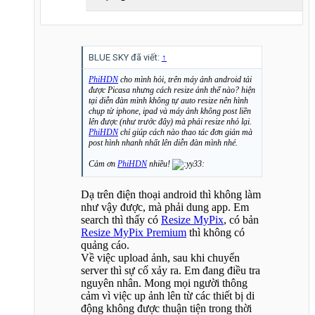
BLUE SKY đã viết:
↑
PhiHDN
cho mình hỏi, trên máy ảnh android tải
được Picasa nhưng cách resize ảnh thế nào? hiện
tại diễn đàn mình không tự auto resize nên hình
chụp từ iphone, ipad và máy ảnh không post liền
lên được (như trước đây) mà phải resize nhỏ lại.
PhiHDN
chỉ giúp cách nào thao tác đơn giản mà
post hình nhanh nhất lên diễn đàn mình nhé.
Cảm ơn
PhiHDN
nhiều!
Dạ trên điện thoại android thì không làm
như vậy được, mà phải dung app. Em
search thì thấy có
Resize MyPix
, có bản
Resize MyPix Premium
thì không có
quảng cáo.
Về việc upload ảnh, sau khi chuyển
server thì sự cố xảy ra. Em đang điều tra
nguyên nhân. Mong mọi người thông
cảm vì việc up ảnh lên từ các thiết bị di
động không được thuận tiện trong thời