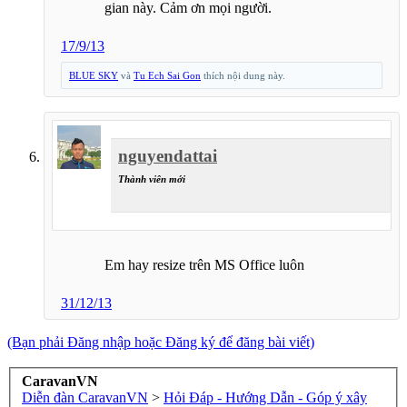
gian này. Cảm ơn mọi người.
17/9/13
BLUE SKY
và
Tu Ech Sai Gon
thích nội dung này.
nguyendattai
Thành viên mới
Em hay resize trên MS Office luôn
31/12/13
(Bạn phải Đăng nhập hoặc Đăng ký để đăng bài viết)
CaravanVN
Diễn đàn CaravanVN
>
Hỏi Đáp - Hướng Dẫn - Góp ý xây