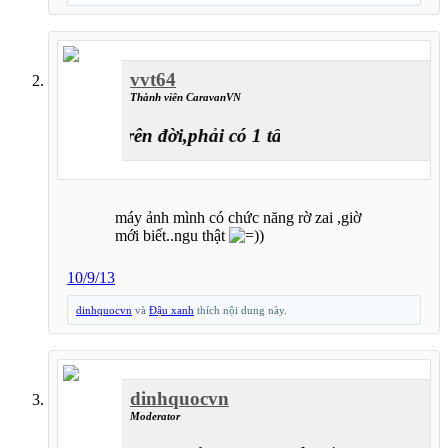
vvt64
Thành viên CaravanVN
sống trên đời,phải có 1 tấm chồng..quên..1 tấm 
máy ảnh mình có chức năng rờ zai ,giờ
mới biết..ngu thật
10/9/13
dinhquocvn
và
Đậu xanh
thích nội dung này.
dinhquocvn
Moderator