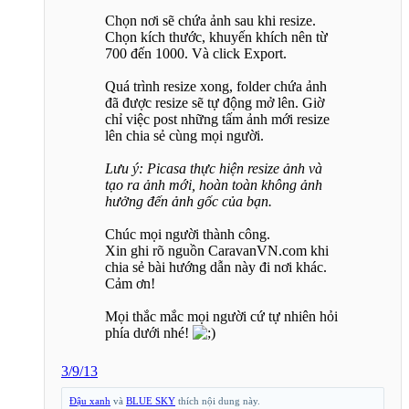
Chọn nơi sẽ chứa ảnh sau khi resize.
Chọn kích thước, khuyến khích nên từ
700 đến 1000. Và click Export.
Quá trình resize xong, folder chứa ảnh
đã được resize sẽ tự động mở lên. Giờ
chỉ việc post những tấm ảnh mới resize
lên chia sẻ cùng mọi người.
Lưu ý: Picasa thực hiện resize ảnh và
tạo ra ảnh mới, hoàn toàn không ảnh
hưởng đến ảnh gốc của bạn.
Chúc mọi người thành công.
Xin ghi rõ nguồn CaravanVN.com khi
chia sẻ bài hướng dẫn này đi nơi khác.
Cảm ơn!
Mọi thắc mắc mọi người cứ tự nhiên hỏi
phía dưới nhé!
3/9/13
Đậu xanh
và
BLUE SKY
thích nội dung này.