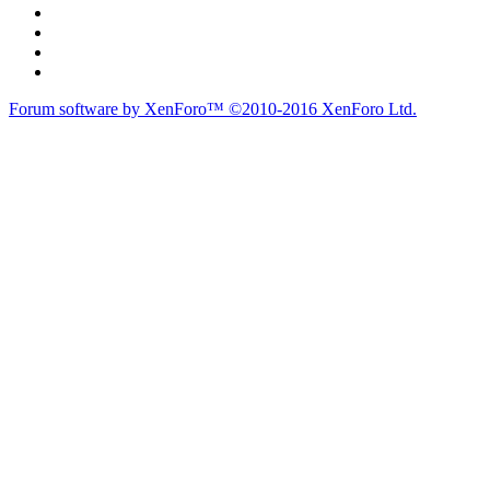
Forum software by XenForo™
©2010-2016 XenForo Ltd.
du lich
du lịch
caravan
teambuilding
du lịch
du lich
Diễn đàn
Liên kết nhanh
Tìm kiếm diễn đàn
Mới nhất
Thành viên
Liên kết nhanh
Notable Members
Đang trực tuyến
Hoạt động gần đây
New Profile Posts