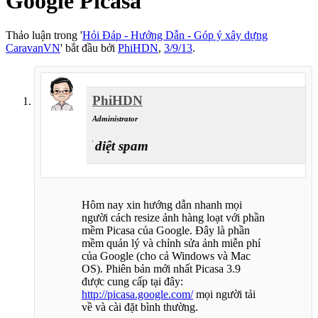
Google Picasa
Thảo luận trong '
Hỏi Đáp - Hướng Dẫn - Góp ý xây dựng
CaravanVN
' bắt đầu bởi
PhiHDN
,
3/9/13
.
PhiHDN
Administrator
chiến sĩ diệt spam
Hôm nay xin hướng dẫn nhanh mọi
người cách resize ảnh hàng loạt với phần
mềm Picasa của Google. Đây là phần
mềm quản lý và chỉnh sửa ảnh miễn phí
của Google (cho cả Windows và Mac
OS). Phiên bản mới nhất Picasa 3.9
được cung cấp tại đây:
http://picasa.google.com/
mọi người tải
về và cài đặt bình thường.