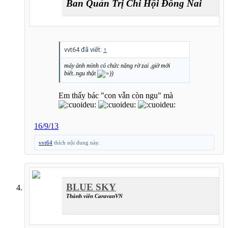
Ban Quản Trị
Chi Hội Đồng Nai
vvt64 đã viết:
↑
máy ảnh mình có chức năng rờ zai ,giờ mới
biết..ngu thật
Em thấy bác "con vẫn còn ngu" mà
16/9/13
vvt64
thích nội dung này.
BLUE SKY
Thành viên CaravanVN