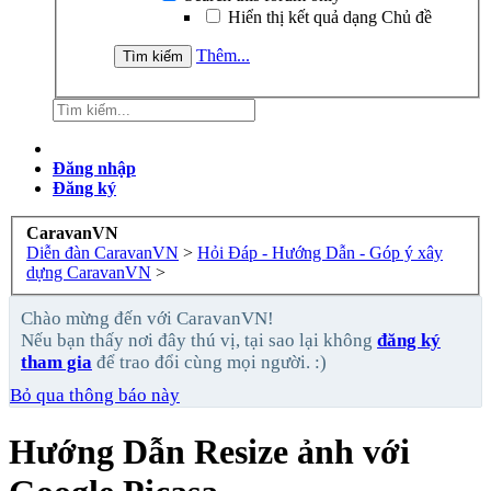
Hiển thị kết quả dạng Chủ đề
Thêm...
Đăng nhập
Đăng ký
CaravanVN
Diễn đàn CaravanVN
>
Hỏi Đáp - Hướng Dẫn - Góp ý xây
dựng CaravanVN
>
Chào mừng đến với CaravanVN!
Nếu bạn thấy nơi đây thú vị, tại sao lại không
đăng ký
tham gia
để trao đổi cùng mọi người. :)
Bỏ qua thông báo này
Hướng Dẫn
Resize ảnh với