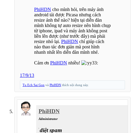
PhiHDN
cho mình hỏi, trên máy ảnh
android tải được Picasa nhưng cách
resize ảnh thế nào? hiện tại diễn đàn
mình không tự auto resize nên hình chụp
từ iphone, ipad và máy ảnh không post
liền lên được (như trước đây) mà phải
resize nhỏ lại.
PhiHDN
chỉ giúp cách
nào thao tác đơn giản mà post hình
nhanh nhất lên diễn đàn mình nhé.
Cảm ơn
PhiHDN
nhiều!
17/9/13
Tu Ech Sai Gon
và
PhiHDN
thích nội dung này.
PhiHDN
Administrator
chiến sĩ diệt spam