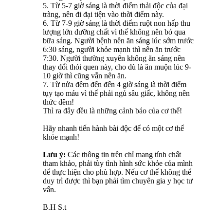
5. Từ 5-7 giờ sáng là thời điểm thải độc của đại
tràng, nên đi đại tiện vào thời điểm này.
6. Từ 7-9 giờ sáng là thời điểm ruột non hấp thu
lượng lớn dưỡng chất vì thế không nên bỏ qua
bữa sáng. Người bệnh nên ăn sáng lúc sớm trước
6:30 sáng, người khỏe mạnh thì nên ăn trước
7:30. Người thường xuyên không ăn sáng nên
thay đổi thói quen này, cho dù là ăn muộn lúc 9-
10 giờ thì cũng vẫn nên ăn.
7. Từ nửa đêm đến đến 4 giờ sáng là thời điểm
tụy tạo máu vì thế phải ngủ sâu giấc, không nên
thức đêm!
Thì ra đây đều là những cảnh báo của cơ thể!
Hãy nhanh tiến hành bài độc để có một cơ thể
khỏe mạnh!
Lưu ý:
Các thông tin trên chỉ mang tính chất
tham khảo, phải tùy tình hình sức khỏe của mình
để thực hiện cho phù hợp. Nếu cơ thể không thể
duy trì được thì bạn phải tìm chuyên gia y học tư
vấn.
B.H S.t