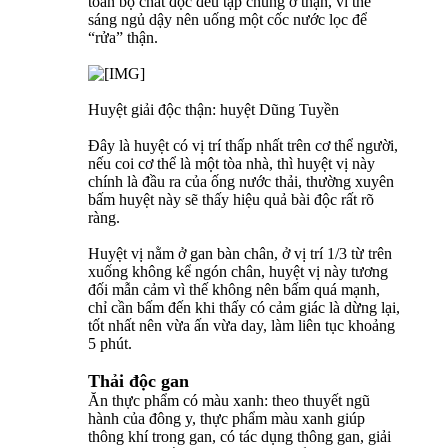
toàn bộ chất độc đều tập chung ở thận, vì thế
sáng ngủ dậy nên uống một cốc nước lọc để
“rửa” thận.
Huyệt giải độc thận: huyệt Dũng Tuyền
Đây là huyệt có vị trí thấp nhất trên cơ thể người,
nếu coi cơ thể là một tòa nhà, thì huyệt vị này
chính là đầu ra của ống nước thải, thường xuyên
bấm huyệt này sẽ thấy hiệu quả bài độc rất rõ
ràng.
Huyệt vị nằm ở gan bàn chân, ở vị trí 1/3 từ trên
xuống không kể ngón chân, huyệt vị này tương
đối mẫn cảm vì thế không nên bấm quá mạnh,
chỉ cần bấm đến khi thấy có cảm giác là dừng lại,
tốt nhất nên vừa ấn vừa day, làm liên tục khoảng
5 phút.
Thải độc gan
Ăn thực phẩm có màu xanh: theo thuyết ngũ
hành của đông y, thực phẩm màu xanh giúp
thông khí trong gan, có tác dụng thông gan, giải