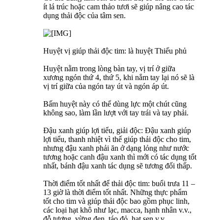
ít lá trúc hoặc cam thảo tươi sẽ giúp nâng cao tác
dụng thải độc của tâm sen.
Huyệt vị giúp thải độc tim: là huyệt Thiếu phủ
Huyệt nằm trong lòng bàn tay, vị trí ở giữa
xương ngón thứ 4, thứ 5, khi nắm tay lại nó sẽ là
vị trí giữa của ngón tay út và ngón áp út.
Bấm huyệt này có thể dùng lực một chút cũng
không sao, làm lần lượt với tay trái và tay phải.
Đậu xanh giúp lợi tiểu, giải độc: Đậu xanh giúp
lợi tiểu, thanh nhiệt vì thế giúp thải độc cho tim,
nhưng đậu xanh phải ăn ở dạng lỏng như nước
tương hoặc canh đậu xanh thì mới có tác dụng tốt
nhất, bánh đậu xanh tác dụng sẽ tương đối thấp.
Thời điểm tốt nhất để thải độc tim: buổi trưa 11 –
13 giờ là thời điểm tốt nhất. Những thực phẩm
tốt cho tim và giúp thải độc bao gồm phục linh,
các loại hạt khô như lạc, macca, hạnh nhân v.v.,
đỗ tương, vừng đen, táo đỏ, hạt sen v.v.