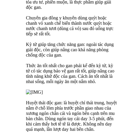
tỏa ưu tư, phiền muộn, là thực phẩm giúp giải
độc gan.
Chuyên gia đông y khuyên dùng quýt hoặc
chanh vỏ xanh chế biến thành nước quýt hoặc
nước chanh tươi (dùng cả vỏ) sau đó uống trực
tiếp sẽ rất tốt.
Kỳ tử giúp tăng chức năng gan: ngoài tác dụng
giải độc, còn giúp nâng cao khả năng phòng
chống độc của gan.
Thức ăn tốt nhất cho gan phải kể đến kỳ tử, kỳ
tử có tác dụng bảo vệ gan rất tốt, giúp nâng cao
tính năng khử độc của gan. Cách ăn tốt nhất là
nhai sống, mỗi ngày ăn một nắm nhỏ.
Huyệt thải độc gan: là huyệt chỉ thái trung, huyệt
nằm ở chỗ lõm phía trước phần giao nhau của
xương ngón chân cái và ngón bên cạnh trên mu
bàn chân. Dùng ngón tay cái day 3-5 phút, đến
khi cảm thấy hơi tê tê là được. Không nên day
quá mạnh, lần lượt day hai bên chân.