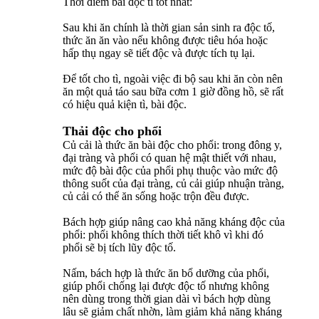
Thời điểm bài độc tì tốt nhất:
Sau khi ăn chính là thời gian sản sinh ra độc tố,
thức ăn ăn vào nếu không được tiêu hóa hoặc
hấp thụ ngay sẽ tiết độc và được tích tụ lại.
Để tốt cho tì, ngoài việc đi bộ sau khi ăn còn nên
ăn một quả táo sau bữa cơm 1 giờ đồng hồ, sẽ rất
có hiệu quả kiện tì, bài độc.
Thải độc cho phổi
Củ cải là thức ăn bài độc cho phổi: trong đông y,
đại tràng và phổi có quan hệ mật thiết với nhau,
mức độ bài độc của phổi phụ thuộc vào mức độ
thông suốt của đại tràng, củ cải giúp nhuận tràng,
củ cải có thể ăn sống hoặc trộn đều được.
Bách hợp giúp nâng cao khả năng kháng độc của
phổi: phổi không thích thời tiết khô vì khi đó
phổi sẽ bị tích lũy độc tố.
Nấm, bách hợp là thức ăn bổ dưỡng của phổi,
giúp phổi chống lại được độc tố nhưng không
nên dùng trong thời gian dài vì bách hợp dùng
lâu sẽ giảm chất nhờn, làm giảm khả năng kháng