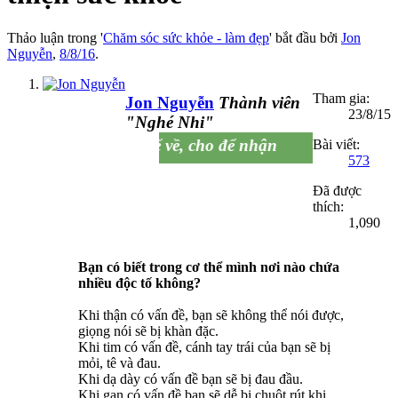
Thảo luận trong '
Chăm sóc sức khỏe - làm đẹp
' bắt đầu bởi
Jon
Nguyễn
,
8/8/16
.
Tham gia:
Jon Nguyễn
Thành viên
23/8/15
"Nghé Nhi"
Đi để về, cho để nhận
Bài viết:
573
Đã được
thích:
1,090
Bạn có biết trong cơ thể mình nơi nào chứa
nhiều độc tố không?
Khi thận có vấn đề, bạn sẽ không thể nói được,
giọng nói sẽ bị khàn đặc.
Khi tim có vấn đề, cánh tay trái của bạn sẽ bị
mỏi, tê và đau.
Khi dạ dày có vấn đề bạn sẽ bị đau đầu.
Khi gan có vấn đề bạn sẽ dễ bị chuột rút khi