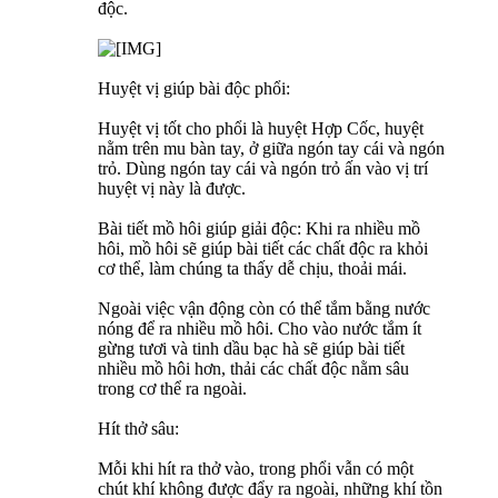
độc.
Huyệt vị giúp bài độc phổi:
Huyệt vị tốt cho phổi là huyệt Hợp Cốc, huyệt
nằm trên mu bàn tay, ở giữa ngón tay cái và ngón
trỏ. Dùng ngón tay cái và ngón trỏ ấn vào vị trí
huyệt vị này là được.
Bài tiết mồ hôi giúp giải độc: Khi ra nhiều mồ
hôi, mồ hôi sẽ giúp bài tiết các chất độc ra khỏi
cơ thể, làm chúng ta thấy dễ chịu, thoải mái.
Ngoài việc vận động còn có thể tắm bằng nước
nóng để ra nhiều mồ hôi. Cho vào nước tắm ít
gừng tươi và tinh dầu bạc hà sẽ giúp bài tiết
nhiều mồ hôi hơn, thải các chất độc nằm sâu
trong cơ thể ra ngoài.
Hít thở sâu:
Mỗi khi hít ra thở vào, trong phổi vẫn có một
chút khí không được đẩy ra ngoài, những khí tồn