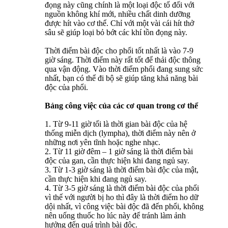
đọng này cũng chính là một loại độc tố đối với
nguồn không khí mới, nhiều chất dinh dưỡng
được hít vào cơ thể. Chỉ với một vài cái hít thở
sâu sẽ giúp loại bỏ bớt các khí tồn đọng này.
Thời điểm bài độc cho phổi tốt nhất là vào 7-9
giờ sáng. Thời điểm này rất tốt để thải độc thông
qua vận động. Vào thời điểm phổi đang sung sức
nhất, bạn có thể đi bộ sẽ giúp tăng khả năng bài
độc của phổi.
Bảng công việc của các cơ quan trong cơ thể
1. Từ 9-11 giờ tối là thời gian bài độc của hệ
thống miễn dịch (lympha), thời điểm này nên ở
những nơi yên tĩnh hoặc nghe nhạc.
2. Từ 11 giờ đêm – 1 giờ sáng là thời điểm bài
độc của gan, cần thực hiện khi đang ngủ say.
3. Từ 1-3 giờ sáng là thời điểm bài độc của mật,
cần thực hiện khi đang ngủ say.
4. Từ 3-5 giờ sáng là thời điểm bài độc của phổi
vì thế với người bị ho thì đây là thời điểm ho dữ
dội nhất, vì công việc bài độc đã đến phổi, không
nên uống thuốc ho lúc này để tránh làm ảnh
hưởng đến quá trình bài độc.