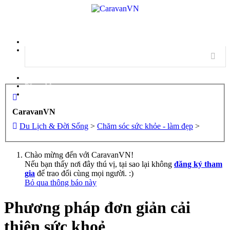
Menu
Đăng nhập
Đăng ký
CaravanVN
Du Lịch & Đời Sống
>
Chăm sóc sức khỏe - làm đẹp
>
Chào mừng đến với CaravanVN!
Nếu bạn thấy nơi đây thú vị, tại sao lại không
đăng ký tham
gia
để trao đổi cùng mọi người. :)
Bỏ qua thông báo này
Phương pháp đơn giản cải
thiện sức khoẻ