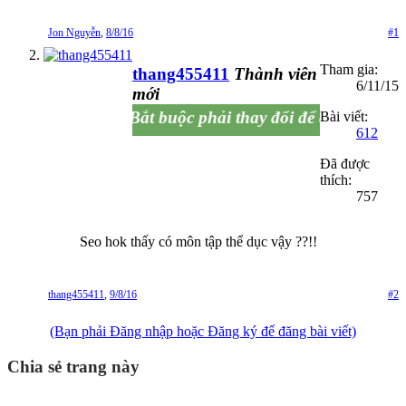
Jon Nguyễn
,
8/8/16
#1
Tham gia:
thang455411
Thành viên
6/11/15
mới
Bắt buộc phải thay đổi để đừng.... đổi t
Bài viết:
612
Đã được
thích:
757
Seo hok thấy có môn tập thể dục vậy ??!!
thang455411
,
9/8/16
#2
(Bạn phải Đăng nhập hoặc Đăng ký để đăng bài viết)
Chia sẻ trang này