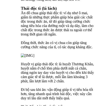
Thải độc tì (lá lách)
Ăn đồ chua giúp thải độc tì: ví dụ như ô mai,
giấm là những thực phẩm giúp hóa giải các chất
độc trong thức ăn, từ đó giúp tăng cường chức
năng tiêu hóa của đường ruột và dạ dày, làm cho
chất độc trong thức ăn được thải ra ngoài cơ thể
trong thời gian rất ngắn.
Đồng thời, thức ăn có vị chua còn giúp tăng
cường chức năng của tì, có tác dụng kháng độc.
Huyệt vị giúp thải độc tì: là huyệt Thương Khâu,
huyệt nằm ở chỗ lõm phía dưới mắt cá chân,
dùng ngón tay day vào huyệt vị cho đến khi thấy
cảm giác tê tê là được, mỗi lần làm khoảng 3
phút, lần lượt làm với 2 chân.
Đi bộ sau khi ăn: vận động giúp tì vị tiêu hóa tốt
hơn, tăng nhanh quá trình bài độc, việc này cần
duy trì lâu dài mới thấy hiệu quả.