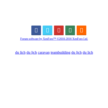
Forum software by XenForo™
©2010-2016 XenForo Ltd.
du lich
du lịch
caravan
teambuilding
du lịch
du lich
Diễn đàn
Liên kết nhanh
Tìm kiếm diễn đàn
Mới nhất
Thành viên
Liên kết nhanh