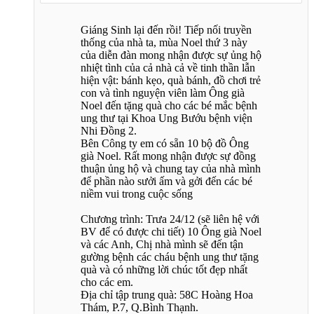
Giáng Sinh lại đến rồi! Tiếp nối truyền
thống của nhà ta, mùa Noel thứ 3 này
của diễn đàn mong nhận được sự ủng hộ
nhiệt tình của cả nhà cả về tinh thần lẫn
hiện vật: bánh kẹo, quà bánh, đồ chơi trẻ
con và tình nguyện viên làm Ông già
Noel đến tặng quà cho các bé mắc bệnh
ung thư tại Khoa Ung Bướu bệnh viện
Nhi Đồng 2.
Bên Công ty em có sẵn 10 bộ đồ Ông
già Noel. Rất mong nhận được sự đồng
thuận ủng hộ và chung tay của nhà mình
để phần nào sưởi ấm và gởi đến các bé
niềm vui trong cuộc sống
Chương trình: Trưa 24/12 (sẽ liên hệ với
BV để có được chi tiết) 10 Ông già Noel
và các Anh, Chị nhà mình sẽ đến tận
gường bệnh các cháu bệnh ung thư tặng
quà và có những lời chúc tốt đẹp nhất
cho các em.
Địa chỉ tập trung quà: 58C Hoàng Hoa
Thám, P.7, Q.Bình Thạnh.