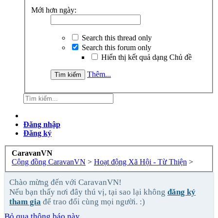
Mới hơn ngày:
Search this thread only
Search this forum only
Hiển thị kết quả dạng Chủ đề
Thêm...
Đăng nhập
Đăng ký
CaravanVN
Cộng đồng CaravanVN
>
Hoạt động Xã Hội - Từ Thiện
>
Chào mừng đến với CaravanVN!
Nếu bạn thấy nơi đây thú vị, tại sao lại không
đăng ký
tham gia
để trao đổi cùng mọi người. :)
Bỏ qua thông báo này