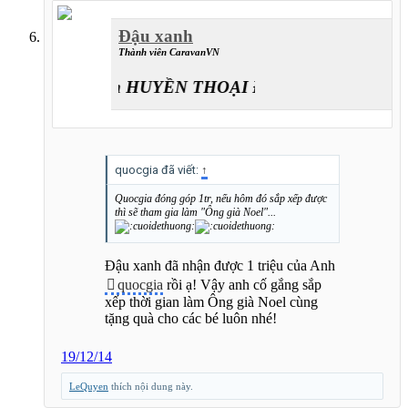
Đậu xanh
Thành viên CaravanVN
Caravan HUYỀN THOẠI ĐƯỜNG LÊN ĐỈNH T
quocgia đã viết:
↑
Quocgia đóng góp 1tr, nếu hôm đó sắp xếp được
thì sẽ tham gia làm "Ông già Noel"...
Đậu xanh đã nhận được 1 triệu của Anh
quocgia
rồi ạ! Vậy anh cố gắng sắp
xếp thời gian làm Ông già Noel cùng
tặng quà cho các bé luôn nhé!
19/12/14
LeQuyen
thích nội dung này.