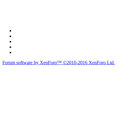
Forum software by XenForo™
©2010-2016 XenForo Ltd.
du lich
du lịch
caravan
teambuilding
du lịch
du lich
Diễn đàn
Liên kết nhanh
Tìm kiếm diễn đàn
Mới nhất
Thành viên
Liên kết nhanh