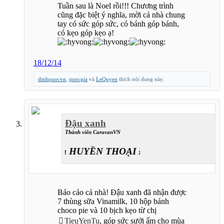
Tuần sau là Noel rồi!!! Chương trình
cũng đặc biệt ý nghĩa, mời cả nhà chung
tay có sức góp sức, có bánh góp bánh,
có kẹo góp kẹo ạ!
18/12/14
dinhquocvn
,
quocgia
và
LeQuyen
thích nội dung này.
Đậu xanh
Thành viên CaravanVN
Caravan HUYỀN THOẠI ĐƯỜNG LÊN ĐỈNH T
Báo cáo cả nhà! Đậu xanh đã nhận được
7 thùng sữa Vinamilk, 10 hộp bánh
choco pie và 10 bịch kẹo từ chị
TieuYenTu
, góp sức sưởi ấm cho mùa