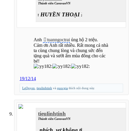
Thành viên CaravanVN
Caravan HUYỀN THOẠI ĐƯỜNG LÊN ĐỈNH T
Anh
tuanngoctrai
ủng hộ 2 triệu.
Cảm ơn Anh rất nhiều. Rất mong cả nhà
ta cùng chung lòng và chung sức đến
tặng quà và sưởi ấm mùa đông cho các
bé!
19/12/14
LeQuyen
,
tieulinhtinh
và
quocgia
thích nội dung này.
tieulinhtinh
Thành viên CaravanVN
thích thì nhích, vợ không thích thì...ở nhà :)