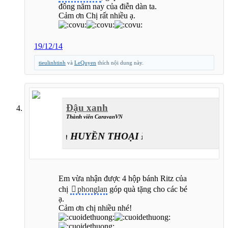
đông năm nay của điễn dàn ta.
Cảm ơn Chị rất nhiều ạ.
19/12/14
tieulinhtinh
và
LeQuyen
thích nội dung này.
Đậu xanh
Thành viên CaravanVN
Caravan HUYỀN THOẠI ĐƯỜNG LÊN ĐỈNH T
Em vừa nhận được 4 hộp bánh Ritz của
chị
phonglan
góp quà tặng cho các bé
ạ.
Cảm ơn chị nhiều nhé!