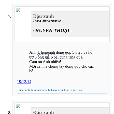
Đậu xanh
Thành viên CaravanVN
Caravan HUYỀN THOẠI ĐƯỜNG LÊN ĐỈNH T
Anh
honganh
đóng góp 5 triệu và hỗ
trợ 5 ông già Noel cùng tặng quà.
Cảm ơn Anh nhiều!
Mời cả nhà chung tay đóng góp cho các
bé.
19/12/14
tieulinhtinh
,
quocgia
và
LeQuyen
thích nội dung này.
Đậu xanh