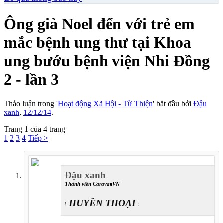
Ông già Noel đến với trẻ em
mắc bệnh ung thư tại Khoa
ung bướu bệnh viện Nhi Đồng
2 - lần 3
Thảo luận trong '
Hoạt động Xã Hội - Từ Thiện
' bắt đầu bởi
Đậu
xanh
,
12/12/14
.
Trang 1 của 4 trang
1
2
3
4
Tiếp >
Đậu xanh
Thành viên CaravanVN
Caravan HUYỀN THOẠI ĐƯỜNG LÊN ĐỈNH T