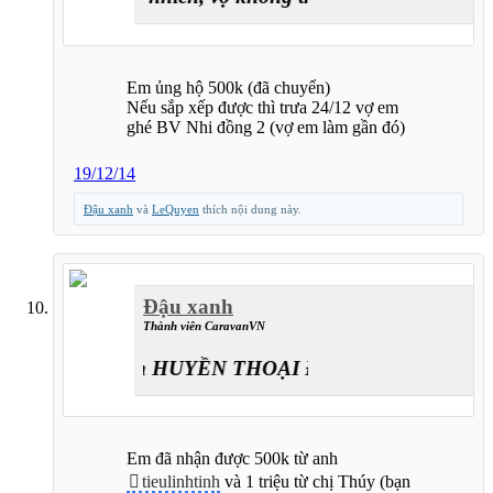
Em ủng hộ 500k (đã chuyển)
Nếu sắp xếp được thì trưa 24/12 vợ em
ghé BV Nhi đồng 2 (vợ em làm gần đó)
19/12/14
Đậu xanh
và
LeQuyen
thích nội dung này.
Đậu xanh
Thành viên CaravanVN
Caravan HUYỀN THOẠI ĐƯỜNG LÊN ĐỈNH T
Em đã nhận được 500k từ anh
tieulinhtinh
và 1 triệu từ chị Thúy (bạn