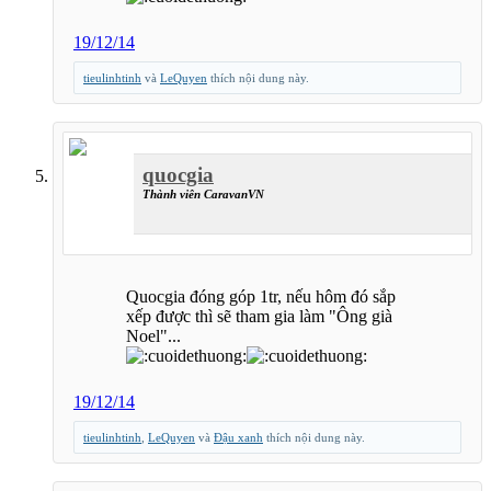
19/12/14
tieulinhtinh
và
LeQuyen
thích nội dung này.
quocgia
Thành viên CaravanVN
Quocgia đóng góp 1tr, nếu hôm đó sắp
xếp được thì sẽ tham gia làm "Ông già
Noel"...
19/12/14
tieulinhtinh
,
LeQuyen
và
Đậu xanh
thích nội dung này.