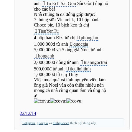
anh
Tu Ech Sai Gon
Sài Gòn) ủng hộ
cho các bé!
Nhà chúng ta đã đóng góp được:
7 thùng sữa Vinamilk, 10 hộp bánh
Choco pie, 10 bịch kẹo từ chị
TieuYenTu
4 hộp bánh Rizt từ chị
phonglan
1,000,000đ từ anh
quocgia
5,000,000đ và 5 ông già Noel từ anh
honganh
2,000,000đ đồng từ anh
tuanngoctrai
500,000đ từ anh
tieulinhtinh
1,000,000đ từ chị Thúy
Việc mua quà và tình nguyện viên làm
ông già Noel vẫn còn thiếu nhiều nên
mong cả nhà cùng quan tâm và ủng hộ
ạ!
22/12/14
LeQuyen
,
quocgia
và
dinhquocvn
thích nội dung này.