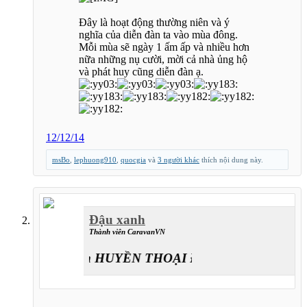
Đây là hoạt động thường niên và ý
nghĩa của diễn đàn ta vào mùa đông.
Mỗi mùa sẽ ngày 1 ấm ấp và nhiều hơn
nữa những nụ cười, mời cả nhà ủng hộ
và phát huy cũng diễn đàn ạ.
12/12/14
msBo
,
lephuong910
,
quocgia
và
3 người khác
thích nội dung này.
Đậu xanh
Thành viên CaravanVN
Caravan HUYỀN THOẠI ĐƯỜNG LÊN ĐỈNH T