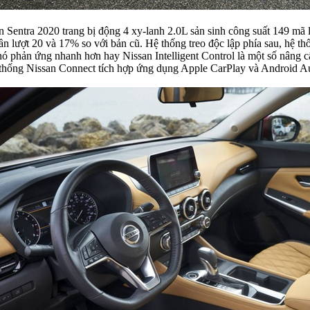
n Sentra 2020 trang bị động 4 xy-lanh 2.0L sản sinh công suất 149 m
lần lượt 20 và 17% so với bản cũ. Hệ thống treo độc lập phía sau, hệ thố
nó phản ứng nhanh hơn hay Nissan Intelligent Control là một số nâng c
 thống Nissan Connect tích hợp ứng dụng Apple CarPlay và Android A