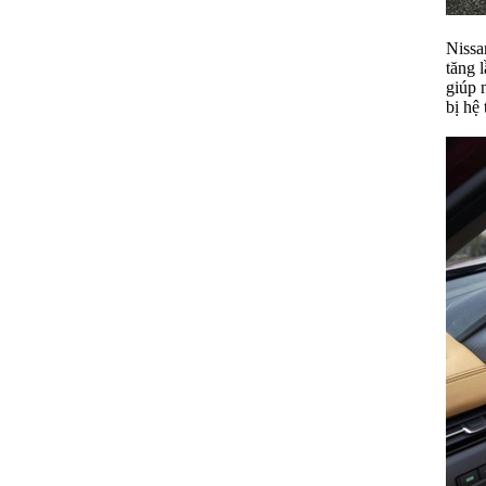
Nissa
tăng 
giúp 
bị hệ