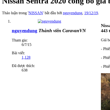
Nissan Sentra 2020 công bố giá
Thảo luận trong '
NISSAN
' bắt đầu bởi
nguyendung
,
19/12/19
.
Niss
nguyendung
Thành viên CaravanVN
443 
Giá b
Tham gia:
6/7/15
- Phi
Bài viết:
1,128
- Phi
Đã được thích:
- Phi
638