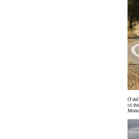
Ở thế
có th
Motio