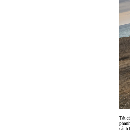
Tất c
phanh
cảnh 