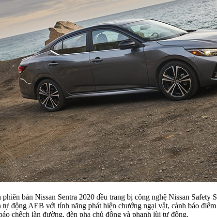
ả phiên bản Nissan Sentra 2020 đều trang bị công nghệ Nissan Safety 
 tự động AEB với tính năng phát hiện chướng ngại vật, cảnh báo điểm
báo chệch làn đường, đèn pha chủ động và phanh lùi tự động.