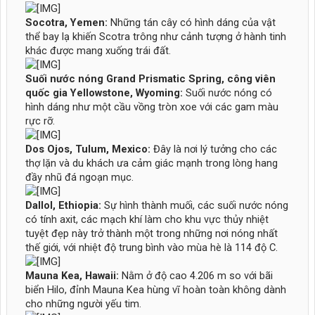
Socotra, Yemen:
Những tán cây có hình dáng của vật
thể bay lạ khiến Scotra trông như cảnh tượng ở hành tinh
khác được mang xuống trái đất.
Suối nước nóng Grand Prismatic Spring, công viên
quốc gia Yellowstone, Wyoming:
Suối nước nóng có
hình dáng như một cầu vồng tròn xoe với các gam màu
rực rỡ.
Dos Ojos, Tulum, Mexico:
Đây là nơi lý tưởng cho các
thợ lặn và du khách ưa cảm giác mạnh trong lòng hang
đầy nhũ đá ngoạn mục.
Dallol, Ethiopia:
Sự hình thành muối, các suối nước nóng
có tính axit, các mạch khí làm cho khu vực thủy nhiệt
tuyệt đẹp này trở thành một trong những nơi nóng nhất
thế giới, với nhiệt độ trung bình vào mùa hè là 114 độ C.
Mauna Kea, Hawaii:
Nằm ở độ cao 4.206 m so với bãi
biển Hilo, đỉnh Mauna Kea hùng vĩ hoàn toàn không dành
cho những người yếu tim.