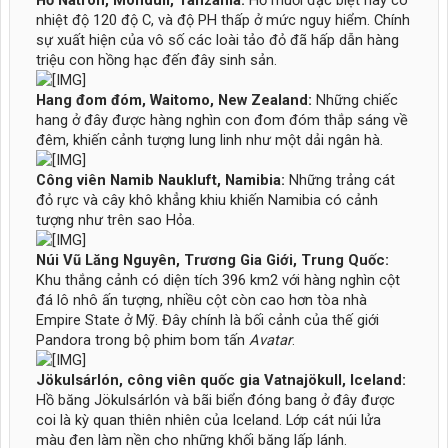
Hồ Natron, Monduli, Tanzania:
Hồ muối đặc biệt này có
nhiệt độ 120 độ C, và độ PH thấp ở mức nguy hiểm. Chính
sự xuất hiện của vô số các loài tảo đỏ đã hấp dẫn hàng
triệu con hồng hạc đến đây sinh sản.
Hang đom đóm, Waitomo, New Zealand:
Những chiếc
hang ở đây được hàng nghìn con đom đóm thắp sáng về
đêm, khiến cảnh tượng lung linh như một dải ngân hà.
Công viên Namib Naukluft, Namibia:
Những trảng cát
đỏ rực và cây khô khẳng khiu khiến Namibia có cảnh
tượng như trên sao Hỏa.
Núi Vũ Lăng Nguyên, Trương Gia Giới, Trung Quốc:
Khu thắng cảnh có diện tích 396 km2 với hàng nghìn cột
đá lô nhô ấn tượng, nhiều cột còn cao hơn tòa nhà
Empire State ở Mỹ. Đây chính là bối cảnh của thế giới
Pandora trong bộ phim bom tấn
Avatar
.
Jökulsárlón, công viên quốc gia Vatnajökull, Iceland:
Hồ băng Jökulsárlón và bãi biển đóng bang ở đây được
coi là kỳ quan thiên nhiên của Iceland. Lớp cát núi lửa
màu đen làm nền cho những khối băng lấp lánh.