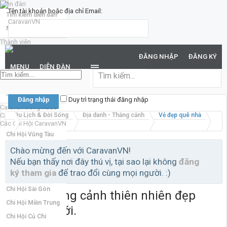
Diễn đàn
Tên tài khoản hoặc địa chỉ Email:
Tìm kiếm diễn đàn
Mới nhất
Thành viên
Mật khẩu:
Notable Members
ĐĂNG NHẬP
ĐĂNG KÝ
Đang trực tuyến
MENU
DIỄN ĐÀN
Hoạt động gần đây
Bạn đã quên mật khẩu?
New Profile Posts
Duy trì trạng thái đăng nhập
Caravan trong nước
Caravan quốc tế
Du Lịch & Đời Sống
Địa danh - Thắng cảnh
Vẻ đẹp quê nhà
Các Chi Hội CaravanVN
Chi Hội Vũng Tàu
Chi Hội Đồng Nai
Chào mừng đến với CaravanVN!
Nếu bạn thấy nơi đây thú vị, tại sao lại không
đăng
Chi Hội Miền Bắc
ký tham gia
để trao đổi cùng mọi người. :)
Chi Hội Bình Dương
Chi Hội Sài Gòn
Những thắng cảnh thiên nhiên đẹp
Chi Hội Miền Trung
nhất thế giới.
Chi Hội Củ Chi