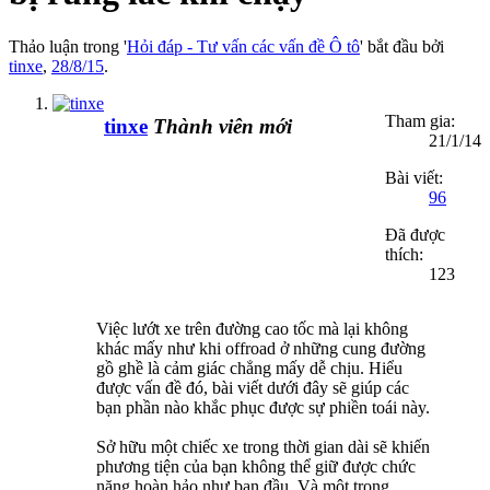
Thảo luận trong '
Hỏi đáp - Tư vấn các vấn đề Ô tô
' bắt đầu bởi
tinxe
,
28/8/15
.
Tham gia:
tinxe
Thành viên mới
21/1/14
Bài viết:
96
Đã được
thích:
123
Việc lướt xe trên đường cao tốc mà lại không
khác mấy như khi offroad ở những cung đường
gồ ghề là cảm giác chẳng mấy dễ chịu. Hiểu
được vấn đề đó, bài viết dưới đây sẽ giúp các
bạn phần nào khắc phục được sự phiền toái này.
Sở hữu một chiếc xe trong thời gian dài sẽ khiến
phương tiện của bạn không thể giữ được chức
năng hoàn hảo như ban đầu. Và một trong