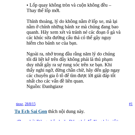
• Lốp quay không tròn và cuộn không đều –
Thay thế lốp mới.
Thỉnh thoảng, lý do không nằm ở lốp xe, mà lại
nằm ở chính những bánh xe mà chúng đang bao
quanh. Hãy xem xét và tránh né các đoạn ổ gà và
các khúc sửa đường cẩu thả có thể gây nguy
hiểm cho bánh xe của bạn.
Ngoài ra, nhớ trong đầu rằng năm lý do chúng
tôi đã liệt kê trên đây không phải là thủ phạm
duy nhất gây ra sự rung xóc trên xe bạn. Khi
thấy nghi ngờ, đừng chần chừ, hãy đến gặp ngay
các chuyên gia ô tô để tìm được lời giải đáp tốt
nhất cho các vấn đề liên quan.
Nguồn: Đanhgiaxe
tinxe
,
28/8/15
#1
Tu Ech Sai Gon
thích nội dung này.
(Bạn phải Đăng nhập hoặc Đăng ký để đăng bài viết)
Chia sẻ trang này