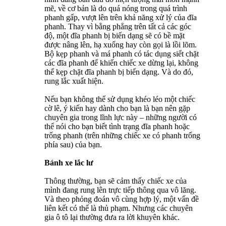
mẽ, về cơ bản là do quá nóng trong quá trình
phanh gấp, vượt lên trên khả năng xử lý của đĩa
phanh. Thay vì bằng phẳng trên tất cả các góc
độ, một đĩa phanh bị biến dạng sẽ có bề mặt
được nâng lên, hạ xuống hay còn gọi là lồi lõm.
Bộ kẹp phanh và má phanh có tác dụng siết chặt
các đĩa phanh để khiến chiếc xe dừng lại, không
thể kẹp chặt đĩa phanh bị biến dạng. Và do đó,
rung lắc xuất hiện.
Nếu bạn không thể sử dụng khéo léo một chiếc
cờ lê, ý kiến hay dành cho bạn là bạn nên gặp
chuyên gia trong lĩnh lực này – những người có
thể nói cho bạn biết tình trạng đĩa phanh hoặc
trống phanh (trên những chiếc xe có phanh trống
phía sau) của bạn.
Bánh xe lắc lư
Thông thường, bạn sẽ cảm thấy chiếc xe của
mình đang rung lên trực tiếp thông qua vô lăng.
Và theo phỏng đoán vô cùng hợp lý, một vấn đề
liên kết có thể là thủ phạm. Nhưng các chuyên
gia ô tô lại thường đưa ra lời khuyên khác.