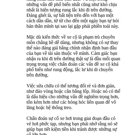
những vấn đề phổ biến nhất cũng như khó chịu
nhất là hiện tượng rung lắc khi đi trên đường.
Đáng ghét là, sự bất tiện trên đến với bạn một
cách dần dần, từ từ cho đến một ngày bạn tự hỏi
bản thân mình tại sao lại gặp phải phiền toái này.
Mặc dù kiến thức về xe cộ là phạm trù chuyên
môn chẳng hề dễ dàng, nhưng không có sự thay
thế nào đáng giá bằng chính nhận định ban đầu
của bạn về tài sản thuộc về mình. Cảm giác bạn
nhận ra khi đi trên đường thật sự là đầu mối quan
trọng trong việc chẩn đoán các vấn đề xe cộ khá
phổ biến như rung động, lắc lư khi di chuyển
trên đường.
Việc sửa chữa có thể tương đối rẻ và đơn giản,
như đảo vòng hoặc cân bằng lốp. Hoặc nó có thể
là dấu hiệu cho những vấn đề nghiêm trọng hơn,
tốn kém hơn như các hỏng hóc liên quan đế vô
lăng hoặc hệ thống treo.
Chẩn đoán sự cố xe hơi trong giai đoạn đầu có
vẻ hơi phức tạp, nhưng bạn phải nhớ rằng nó sẽ
giúp bạn tiết kiệm tiền khi tránh được những sự
cố lớn hơn.