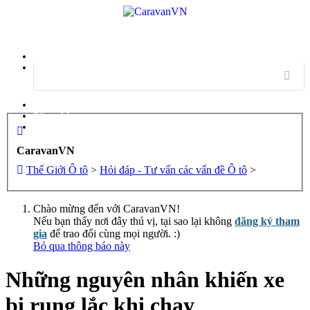
Menu
Đăng nhập
Đăng ký
CaravanVN
Thế Giới Ô tô
>
Hỏi đáp - Tư vấn các vấn đề Ô tô
>
Chào mừng đến với CaravanVN!
Nếu bạn thấy nơi đây thú vị, tại sao lại không
đăng ký tham
gia
để trao đổi cùng mọi người. :)
Bỏ qua thông báo này
Những nguyên nhân khiến xe
bị rung lắc khi chạy