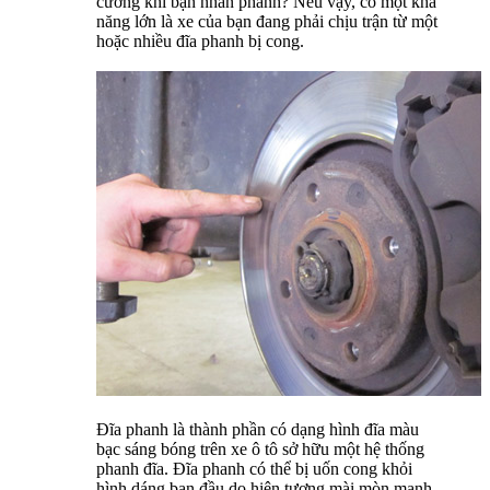
cường khi bạn nhấn phanh? Nếu vậy, có một khả
năng lớn là xe của bạn đang phải chịu trận từ một
hoặc nhiều đĩa phanh bị cong.
Đĩa phanh là thành phần có dạng hình đĩa màu
bạc sáng bóng trên xe ô tô sở hữu một hệ thống
phanh đĩa. Đĩa phanh có thể bị uốn cong khỏi
hình dáng ban đầu do hiện tượng mài mòn mạnh