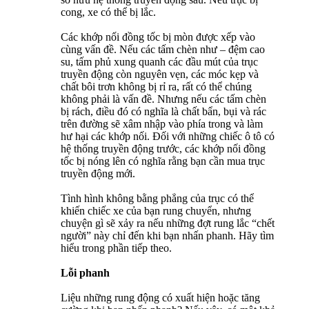
cong, xe có thể bị lắc.
Các khớp nối đồng tốc bị mòn được xếp vào
cùng vấn đề. Nếu các tấm chèn như – đệm cao
su, tấm phủ xung quanh các đầu mút của trục
truyền động còn nguyên vẹn, các móc kẹp và
chất bôi trơn không bị rỉ ra, rất có thể chúng
không phải là vấn đề. Nhưng nếu các tấm chèn
bị rách, điều đó có nghĩa là chất bẩn, bụi và rác
trên đường sẽ xâm nhập vào phía trong và làm
hư hại các khớp nối. Đối với những chiếc ô tô có
hệ thống truyền động trước, các khớp nối đồng
tốc bị nóng lên có nghĩa rằng bạn cần mua trục
truyền động mới.
Tình hình không bằng phẳng của trục có thể
khiến chiếc xe của bạn rung chuyển, nhưng
chuyện gì sẽ xảy ra nếu những đợt rung lắc “chết
người” này chỉ đến khi bạn nhấn phanh. Hãy tìm
hiểu trong phần tiếp theo.
Lỗi phanh
Liệu những rung động có xuất hiện hoặc tăng