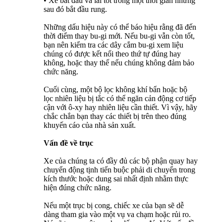
• Xe bắt đầu và lái tốt trong một thời gian nhưng
sau đó bắt đầu rung.
Những dấu hiệu này có thể báo hiệu rằng đã đến
thời điểm thay bu-gi mới. Nếu bu-gi vẫn còn tốt,
bạn nên kiểm tra các dây cắm bu-gi xem liệu
chúng có được kết nối theo thứ tự đúng hay
không, hoặc thay thế nếu chúng không đảm bảo
chức năng.
Cuối cùng, một bộ lọc không khí bẩn hoặc bộ
lọc nhiên liệu bị tắc có thể ngăn cản động cơ tiếp
cận với ô-xy hay nhiên liệu cần thiết. Vì vậy, hãy
chắc chắn bạn thay các thiết bị trên theo đúng
khuyến cáo của nhà sản xuất.
Vấn đề về trục
Xe của chúng ta có đầy đủ các bộ phận quay hay
chuyển động tịnh tiến buộc phải di chuyển trong
kích thước hoặc dung sai nhất định nhằm thực
hiện đúng chức năng.
Nếu một trục bị cong, chiếc xe của bạn sẽ dễ
dàng tham gia vào một vụ va chạm hoặc rủi ro.