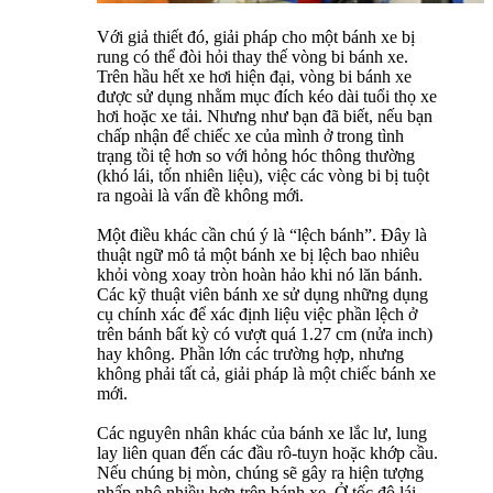
Với giả thiết đó, giải pháp cho một bánh xe bị
rung có thể đòi hỏi thay thế vòng bi bánh xe.
Trên hầu hết xe hơi hiện đại, vòng bi bánh xe
được sử dụng nhằm mục đích kéo dài tuổi thọ xe
hơi hoặc xe tải. Nhưng như bạn đã biết, nếu bạn
chấp nhận để chiếc xe của mình ở trong tình
trạng tồi tệ hơn so với hỏng hóc thông thường
(khó lái, tốn nhiên liệu), việc các vòng bi bị tuột
ra ngoài là vấn đề không mới.
Một điều khác cần chú ý là “lệch bánh”. Đây là
thuật ngữ mô tả một bánh xe bị lệch bao nhiêu
khỏi vòng xoay tròn hoàn hảo khi nó lăn bánh.
Các kỹ thuật viên bánh xe sử dụng những dụng
cụ chính xác để xác định liệu việc phần lệch ở
trên bánh bất kỳ có vượt quá 1.27 cm (nửa inch)
hay không. Phần lớn các trường hợp, nhưng
không phải tất cả, giải pháp là một chiếc bánh xe
mới.
Các nguyên nhân khác của bánh xe lắc lư, lung
lay liên quan đến các đầu rô-tuyn hoặc khớp cầu.
Nếu chúng bị mòn, chúng sẽ gây ra hiện tượng
nhấp nhô nhiều hơn trên bánh xe. Ở tốc độ lái