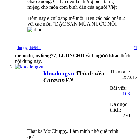
chảo xuống. Cả hai đều là những biến tấu lạ
miệng cho món cơm bình dân của người Việt.
Hôm nay e chỉ đăng thế thôi. Hẹn các bác phần 2
với các món "ĐẶC SẢN MÙA NƯỚC NỔI"
chuppy
,
19/9/14
#1
metocdo
,
nvtieng77
,
LUONGHO
và
1 người khác
thích
nội dung này.
Tham gia:
khoalongvu
Thành viên
25/2/13
CaravanVN
Bài viết:
103
Đã được
thích:
230
Thanks Mợ Chuppy. Làm mình nhớ quê mình
quá ....