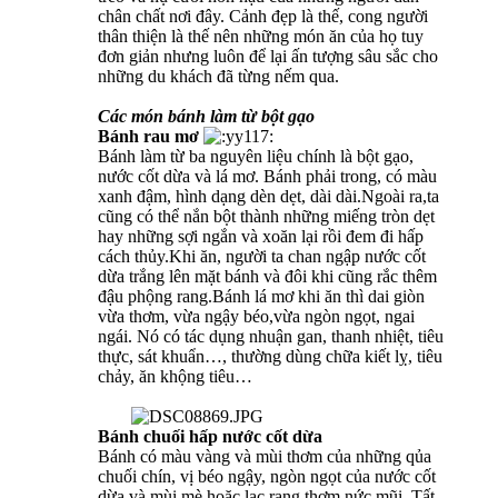
chân chất nơi đây. Cảnh đẹp là thế, cong người
thân thiện là thế nên những món ăn của họ tuy
đơn giản nhưng luôn để lại ấn tượng sâu sắc cho
những du khách đã từng nếm qua.
Các món bánh làm từ bột gạo
Bánh rau mơ
Bánh làm từ ba nguyên liệu chính là bột gạo,
nước cốt dừa và lá mơ. Bánh phải trong, có màu
xanh đậm, hình dạng dèn dẹt, dài dài.Ngoài ra,ta
cũng có thể nắn bột thành những miếng tròn dẹt
hay những sợi ngắn và xoăn lại rồi đem đi hấp
cách thủy.Khi ăn, người ta chan ngập nước cốt
dừa trắng lên mặt bánh và đôi khi cũng rắc thêm
đậu phộng rang.Bánh lá mơ khi ăn thì dai giòn
vừa thơm, vừa ngậy béo,vừa ngòn ngọt, ngai
ngái. Nó có tác dụng nhuận gan, thanh nhiệt, tiêu
thực, sát khuẩn…, thường dùng chữa kiết lỵ, tiêu
chảy, ăn khộng tiêu…
Bánh chuối hấp nước cốt dừa
Bánh có màu vàng và mùi thơm của những qủa
chuối chín, vị béo ngậy, ngòn ngọt của nước cốt
dừa và mùi mè hoặc lạc rang thơm nức mũi. Tất