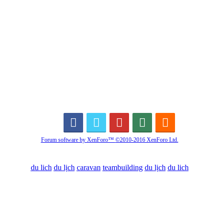
Forum software by XenForo™
©2010-2016 XenForo Ltd.
du lich
du lịch
caravan
teambuilding
du lịch
du lich
Diễn đàn
Liên kết nhanh