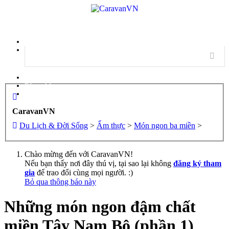
Menu
Đăng nhập
Đăng ký
CaravanVN
Du Lịch & Đời Sống
>
Ẩm thực
>
Món ngon ba miền
>
Chào mừng đến với CaravanVN!
Nếu bạn thấy nơi đây thú vị, tại sao lại không
đăng ký tham
gia
để trao đổi cùng mọi người. :)
Bỏ qua thông báo này
Những món ngon đậm chất
miền Tây Nam Bộ (phần 1)