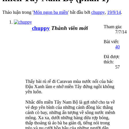
Thảo luận trong '
Món ngon ba miền
' bắt đầu bởi
chuppy
,
19/9/14
.
Tham gia:
chuppy
Thành viên mới
7/7/14
Bài viết:
40
Đã được
thích:
57
Thấy bài rủ rể đi Caravan mùa nước nổi của bác
Đậu Xanh làm e nhớ miền Tây đứng ngồi không
yên luôn.
Nhắc đến miền Tây Nam Bộ là gợi nhớ cho ta về
vẻ đẹp yên bình của những cánh đồng lúc thẳng
cánh cò bay, những ấn tượng về sông nước mênh
mông. Xa xa, dưới những hàng dừa rợp bóng,
thấp thoáng tà áo bà ba giản dị, tiếng nói trong
trẻo và nụ cười hồn hậu của những người dân