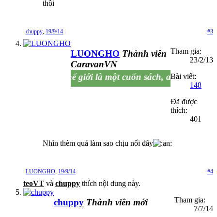
thôi
chuppy
,
19/9/14
#3
Tham gia:
LUONGHO
Thành viên
23/2/13
CaravanVN
Thế giới là một cuốn sách, ai không đi thì
Bài viết:
148
Đã được
thích:
401
Nhìn thèm quá làm sao chịu nổi đây
LUONGHO
,
19/9/14
#4
teoVT
và
chuppy
thích nội dung này.
Tham gia:
chuppy
Thành viên mới
7/7/14