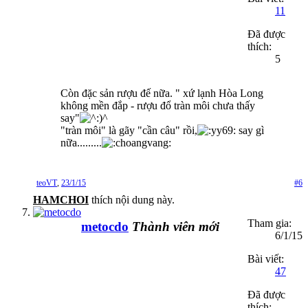
11
Đã được
thích:
5
Còn đặc sản rượu đế nữa. " xứ lạnh Hòa Long
không mền đắp - rượu đổ tràn môi chưa thấy
say"
"tràn môi" là gãy "cần câu" rồi,
say gì
nữa.........
teoVT
,
23/1/15
#6
HAMCHOI
thích nội dung này.
Tham gia:
metocdo
Thành viên mới
6/1/15
Bài viết:
47
Đã được
thích: