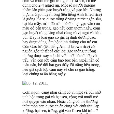
chín và muối mè gói trong chiếc lá sen, có thể
dùng cho 2-4 người ăn. Một số người thường
nhầm lẫn giữa gạo huyết rồng và gạo lứt. Nhưng
thực ra Gạo huyết rồng (tên tiếng Anh là red rice)
là giống lúa sạ được trồng ở vùng nước ngập sâu,
hạt lúa mẩy, màu đỏ nâu, bẻ đôi hạt gạo vẫn còn
màu đỏ bên trong, gạo nấu cơm thơm ngậy, cơm
gạo huyết rồng càng nhai càng có vị ngọt và béo
bùi. Đây là loại gạo có giá trị dinh dưỡng cao,
hay được dùng làm bột dinh dưỡng cho trẻ em.
Còn Gạo lứt (tên tiếng Anh là brown rice) có
nguồn gốc từ tất cả các loại gạo thông thường
nhưng được xay sơ, chỉ vừa mới bóc đi lớp vỏ
trấu, vẫn còn lớp cám bao bọc bên ngoài nên có
màu nâu, bẻ đôi hạt gạo thấy lõi trắng bên trong,
nếu giã sạch lớp cám này sẽ cho ra gạo trắng,
loại chúng ta ăn hằng ngày.
Cơm ngon, càng nhai càng có vị ngọt và bùi nhờ
tinh bột trong gại và hạt sen, cộng với muối mè
hoà quyện vào nhau. Hoặc cũng có thể thưởng
thức món cơn được chiên cùng với chút thịt, lạp
xưởng, hạt sen, trứng, gói vào lá sen khi trút từ