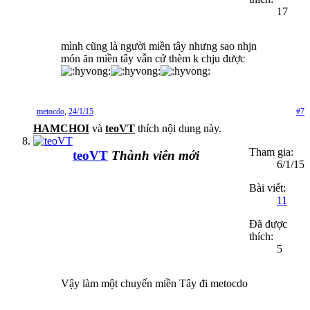
17
mình cũng là người miền tây nhưng sao nhjn
món ăn miền tây vẫn cứ thèm k chju được
metocdo
,
24/1/15
#7
HAMCHOI
và
teoVT
thích nội dung này.
Tham gia:
teoVT
Thành viên mới
6/1/15
Bài viết:
11
Đã được
thích:
5
Vậy làm một chuyến miền Tây đi metocdo