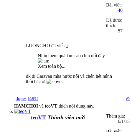
Bài viết:
40
Đã được
thích:
57
LUONGHO đã viết:
↑
Nhìn thèm quá làm sao chịu nổi đây
Xem toàn bộ...
đk đi Caravan mùa nước nổi và chén hết mình
thôi bác ơi
chuppy
,
19/9/14
#5
HAMCHOI
và
teoVT
thích nội dung này.
Tham gia:
teoVT
Thành viên mới
6/1/15
Bài viết: