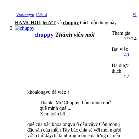
khoalongvu
,
19/9/14
#2
HAMCHOI
,
teoVT
và
chuppy
thích nội dung này.
Tham gia:
chuppy
Thành viên mới
7/7/14
Bài viết:
40
Đã được
thích:
57
khoalongvu đã viết:
↑
Thanks Mợ Chuppy. Làm mình nhớ
quê mình quá ....
Xem toàn bộ...
quê của bác khoalongvu ở đâu vậy? Còn món j
đặc sản của miền Tây bác chia sẻ với mọi người
với, chứ đâychỉ là những món e đã từng đc nếm