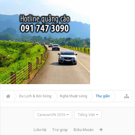
Du Lịch & Đời Sống
Nghệ thuật sống
Thư giãn
CaravanVN 2016
Tiếng Việt
Liên hệ
Trợ giúp
Điều khoản