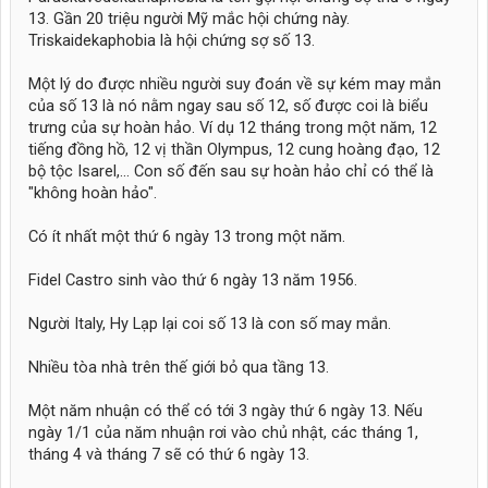
13. Gần 20 triệu người Mỹ mắc hội chứng này.
Triskaidekaphobia là hội chứng sợ số 13.
Một lý do được nhiều người suy đoán về sự kém may mắn
của số 13 là nó nằm ngay sau số 12, số được coi là biểu
trưng của sự hoàn hảo. Ví dụ 12 tháng trong một năm, 12
tiếng đồng hồ, 12 vị thần Olympus, 12 cung hoàng đạo, 12
bộ tộc Isarel,... Con số đến sau sự hoàn hảo chỉ có thể là
"không hoàn hảo".
Có ít nhất một thứ 6 ngày 13 trong một năm.
Fidel Castro sinh vào thứ 6 ngày 13 năm 1956.
Người Italy, Hy Lạp lại coi số 13 là con số may mắn.
Nhiều tòa nhà trên thế giới bỏ qua tầng 13.
Một năm nhuận có thể có tới 3 ngày thứ 6 ngày 13. Nếu
ngày 1/1 của năm nhuận rơi vào chủ nhật, các tháng 1,
tháng 4 và tháng 7 sẽ có thứ 6 ngày 13.