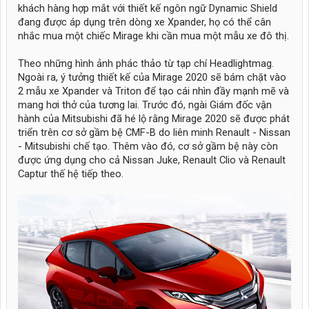
khách hàng hợp mắt với thiết kế ngôn ngữ Dynamic Shield
đang được áp dụng trên dòng xe Xpander, họ có thể cân
nhắc mua một chiếc Mirage khi cần mua một mẫu xe đô thị.
Theo những hình ảnh phác thảo từ tạp chí Headlightmag.
Ngoài ra, ý tưởng thiết kế của Mirage 2020 sẽ bám chặt vào
2 mẫu xe Xpander và Triton để tạo cái nhìn đầy mạnh mẽ và
mang hơi thở của tương lai. Trước đó, ngài Giám đốc vận
hành của Mitsubishi đã hé lộ rằng Mirage 2020 sẽ được phát
triển trên cơ sở gầm bệ CMF-B do liên minh Renault - Nissan
- Mitsubishi chế tạo. Thêm vào đó, cơ sở gầm bệ này còn
được ứng dụng cho cả Nissan Juke, Renault Clio và Renault
Captur thế hệ tiếp theo.