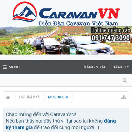
MENU
ĐĂNG NHẬP
ĐĂNG KÝ
Thế Giới Ô tô
MITSUBISHI
Chào mừng đến với CaravanVN!
Nếu bạn thấy nơi đây thú vị, tại sao lại không
đăng
ký tham gia
để trao đổi cùng mọi người. :)