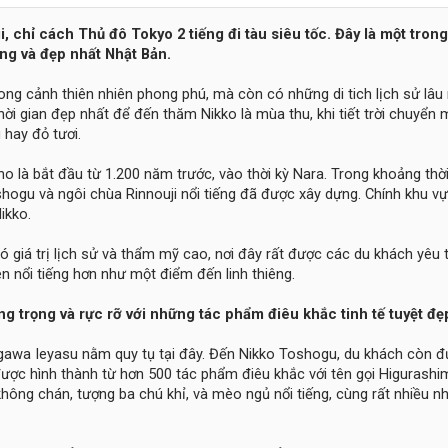
, chỉ cách Thủ đô Tokyo 2 tiếng đi tàu siêu tốc. Đây là một tron
ếng và đẹp nhất Nhật Bản.
ng cảnh thiên nhiên phong phú, mà còn có những di tich lịch sử lâu
 Thời gian đẹp nhất để đến thăm Nikko là mùa thu, khi tiết trời chuyển
hay đỏ tươi.
o là bắt đầu từ 1.200 năm trước, vào thời kỳ Nara. Trong khoảng thời
hogu và ngôi chùa Rinnouji nổi tiếng đã được xây dựng. Chính khu v
ikko.
có giá trị lịch sử và thẩm mỹ cao, nơi đây rất được các du khách yêu t
n nổi tiếng hơn như một điểm đến linh thiêng.
g trọng và rực rỡ với những tác phẩm điêu khắc tinh tế tuyệt đẹ
awa Ieyasu nằm quy tụ tại đây. Đến Nikko Toshogu, du khách còn 
ợc hình thành từ hơn 500 tác phẩm điêu khắc với tên gọi Higurashim
hông chán, tượng ba chú khỉ, và mèo ngủ nổi tiếng, cùng rất nhiều n