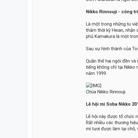
Nikko Rinnouji - công tr
Là một trong những tu vi
thăm thời kỳ Heian, nhậ
phủ Kamakura là một tron
Sau sự hình thành của Tos
Quần thể hai ngôi đền và 
tiếng không chỉ tại Nikk
năm 1999.
Chùa Nikko Rinnouji.
Lễ hội mì Soba Nikko 20
Lễ hội này được tổ chức 
Rất nhiều các thương hiệ
mì tươi được làm tại chỗ,