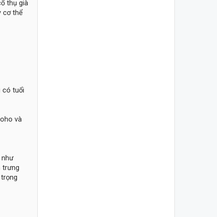
ổ thụ già
 cơ thể
 có tuổi
yoho và
c như
 trưng
 trọng