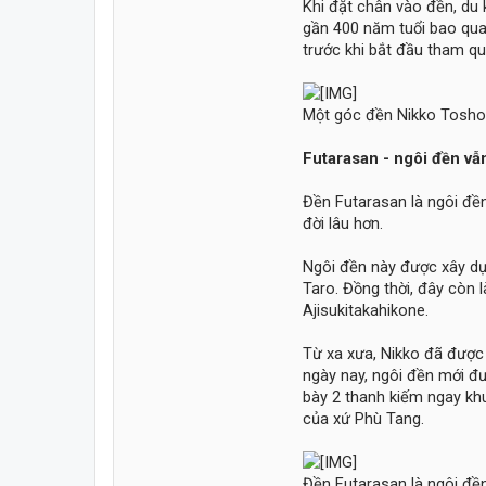
Khi đặt chân vào đền, du
gần 400 năm tuổi bao qua
trước khi bắt đầu tham qu
Một góc đền Nikko Tosho
Futarasan - ngôi đền vẫ
Đền Futarasan là ngôi đền 
đời lâu hơn.
Ngôi đền này được xây dựn
Taro. Đồng thời, đây còn l
Ajisukitakahikone.
Từ xa xưa, Nikko đã được 
ngày nay, ngôi đền mới đ
bày 2 thanh kiếm ngay khu
của xứ Phù Tang.
Đền Futarasan là ngôi đền 