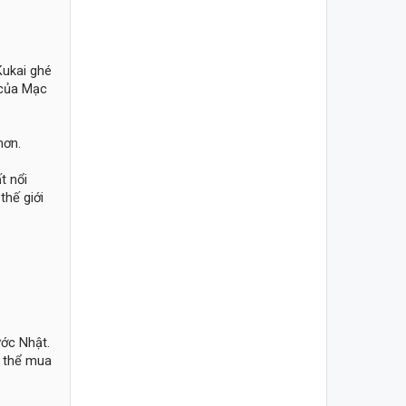
Kukai ghé
 của Mạc
hơn.
t nổi
thế giới
ước Nhật.
ó thể mua