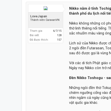
Nikko nằm ở tỉnh Tochigi
thành phố du lịch nổi ti
LoveJapan
Thành viên CaravanVN
Nikko không những có pho
thờ linh thiêng nổi tiếng.
Tham gia:
6/7/15
sắc nhuốm màu vàng óng 
Bài viết:
128
Đã được thích:
157
Lịch sử của Nikko được ch
2 ngôi đền Futarasan, Tos
sau đó được gọi là vùng N
Với các di tích Phật giáo 
Ngày nay Nikko còn trở nê
Đền Nikko Toshogu - san
Những ngôi đền thờ Tokug
chiêm ngưỡng cổng vào đư
nhìn ngắm cả ngày cũng k
vật quốc gia khác.