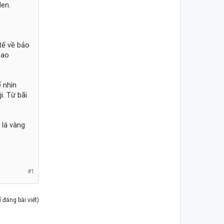
den.
tế về bảo
bao
 nhìn
i. Từ bãi
 lá vàng
#1
đăng bài viết)