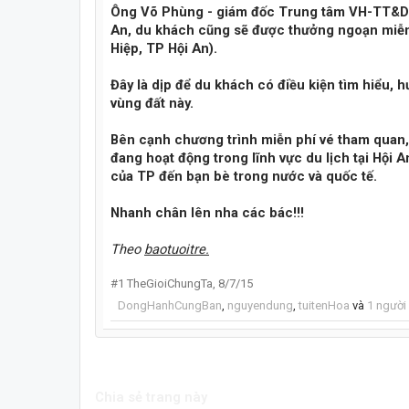
Ông Võ Phùng - giám đốc Trung tâm VH-TT&DL 
An, du khách cũng sẽ được thưởng ngoạn miễn 
Hiệp, TP Hội An).
Đây là dịp để du khách có điều kiện tìm hiểu, h
vùng đất này.
Bên cạnh chương trình miễn phí vé tham quan,
đang hoạt động trong lĩnh vực du lịch tại Hội
của TP đến bạn bè trong nước và quốc tế.
Nhanh chân lên nha các bác!!!
Theo
baotuoitre.
#1
TheGioiChungTa
,
8/7/15
DongHanhCungBan
,
nguyendung
,
tuitenHoa
và
1 người
Chia sẻ trang này