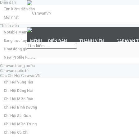
Diễn đàn
Tìm kiếm diễn đàn
Mới nhất
Thành viên
Notable Members
Đang trực tuyến
MENU
DIỄN ĐÀN
THÀNH VIÊN
CARAVAN 
Hoạt động gần đây
New Profile Posts
Caravan trong nước
Caravan quốc tế
Các Chi Hội CaravanVN
Chi Hội Vũng Tàu
Chi Hội Đồng Nai
Chi Hội Miền Bắc
Chi Hội Bình Dương
Chi Hội Sài Gòn
Chi Hội Miền Trung
Chi Hội Củ Chi