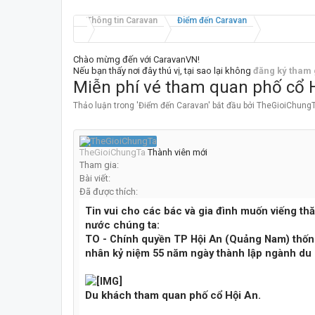
Thông tin Caravan
Điểm đến Caravan
Chào mừng đến với CaravanVN!
Nếu bạn thấy nơi đây thú vị, tại sao lại không
đăng ký tham 
Miễn phí vé tham quan phố cổ 
Thảo luận trong '
Điểm đến Caravan
' bắt đầu bởi
TheGioiChung
TheGioiChungTa
Thành viên mới
Tham gia:
Bài viết:
Đã được thích:
Tin vui cho các bác và gia đình muốn viếng thă
nước chúng ta:
TO - Chính quyền TP Hội An (Quảng Nam) thống
nhân kỷ niệm 55 năm ngày thành lập ngành du l
Du khách tham quan phố cổ Hội An.