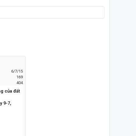
6/7/15
169
404
ng của đất
y 9-7,