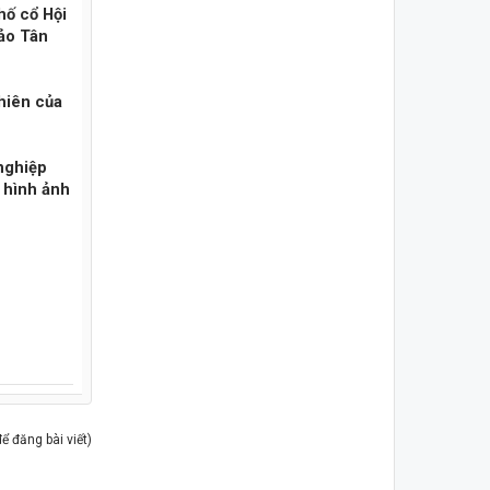
hố cổ Hội
ảo Tân
nhiên của
nghiệp
 hình ảnh
 đăng bài viết)