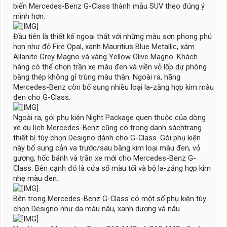
biến Mercedes-Benz G-Class thành mẫu SUV theo đúng ý
mình hơn.
Đầu tiên là thiết kế ngoại thất với những màu sơn phong phú
hơn như đỏ Fire Opal, xanh Mauritius Blue Metallic, xám
Allanite Grey Magno và vàng Yellow Olive Magno. Khách
hàng có thể chọn trần xe màu đen và viền vỏ lốp dự phòng
bằng thép không gỉ trùng màu thân. Ngoài ra, hãng
Mercedes-Benz còn bổ sung nhiều loại la-zăng hợp kim màu
đen cho G-Class.
Ngoài ra, gói phụ kiện Night Package quen thuộc của dòng
xe du lịch Mercedes-Benz cũng có trong danh sáchtrang
thiết bị tùy chọn Designo dành cho G-Class. Gói phụ kiện
này bổ sung cản va trước/sau bằng kim loại màu đen, vỏ
gương, hốc bánh và trần xe mới cho Mercedes-Benz G-
Class. Bên cạnh đó là cửa sổ màu tối và bộ la-zăng hợp kim
nhẹ màu đen.
Bên trong Mercedes-Benz G-Class có một số phụ kiện tùy
chọn Designo như da màu nâu, xanh dương và nâu.