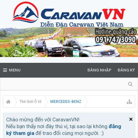
MENU
ĐĂNG NHẬP
ĐĂNG KÝ
Thế Giới Ô tô
MERCEDES-BENZ
Chào mừng đến với CaravanVN!
Nếu bạn thấy nơi đây thú vị, tại sao lại không
đăng
ký tham gia
để trao đổi cùng mọi người. :)