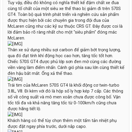
Tuy vậy, điều đó không có nghĩa thiết kế đậm chất xe đua
cùng tố chất của một siêu xe thể thao bị giảm đi trên 570S
GT4. Toàn bộ quá trình phát triển và nghiên cứu sản phẩm
được thực hiện bởi các chuyên gia trong đội đua của
McLaren cũng như các kỹ sư thuộc CRS GT. Đây được coi là
lời đảm bảo rõ ràng nhất cho một "siêu phẩm" đóng mác
McLaren.
Thân xe sử dụng nhiều sợi carbon để giảm bớt trọng lượng,
qua đó đạt tính khí động học cao hơn, tăng tốc tốt hơn.
Chiếc 570S GT4 được phủ lớp sơn đen mờ cùng các đường
viền vàng làm điểm nhấn. Cánh gió phía sau lớn cùng thiết kế
đèn hậu bắt mắt. Ống xả thể thao.
Trái tim của McLaren 570S GT4 là khối động cơ twin-turbo
3.8L, V8. Đi kèm với đó là hộp số ly hợp kép 7 cấp. Các thông
số về công suất và mô men xoắn chưa được công bố. Vận
tốc tối đa và khả năng tăng tốc từ 0-100km/h cũng chưa
được hãng tiết lộ.
Khách hàng có thể tùy chọn thêm một tấm tản nhiệt phụ
được đặt ngay phía trước, dưới nắp capo.