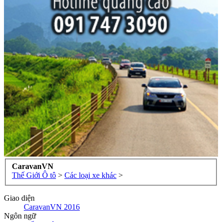
CaravanVN
Thế Giới Ô tô
>
Các loại xe khác
>
Giao diện
CaravanVN 2016
Ngôn ngữ