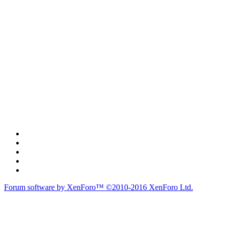
Forum software by XenForo™
©2010-2016 XenForo Ltd.
du lich
du lịch
caravan
teambuilding
du lịch
du lich
Diễn đàn