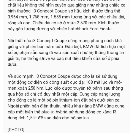
chất liệu không thể nhìn xuyên qua giống như những chiếc xe
bình thường. i3 Concept Coupe sở hữu kích thước tổng thể
3.964 mm, 1.768 mm, 1.555 mm tương ứng với các chiều dài,
rộng và cao. Chiều dài cơ sở ở mức 2.570 mm. Kích thước
này gần tương đương với chiếc hatchback Ford Fiesta.
Nội thất của i3 Concept Coupe cũng mang phong cách khá
giống với phiên bản năm cửa. Đặc biệt, BMW đã tích hợp một
số bộ phận sẵn sàng đi vào sản xuất như hệ thống thông tin
giải trí, hệ thống iDrive và các nút điều khiển cửa sổ ở phía
dưới.
Về sức mạnh, i3 Concept Coupe được cho là sẽ sử dụng
một động cơ điện có công suất cực đại 168 mã lực và mô-
men xoắn 250 Nm. Lực kéo được truyền tới bánh sau thông
qua hộp số chỉ có duy nhất một cấp. Cung cấp năng lượng
cho động cơ là một bộ pin lithium-ion đặt bên dưới sàn xe.
Ngoài phiên bản điện thuần, nhiều khả năng BMW cũng cung
cấp một biến thể plug-in hybrid sử dụng động cơ xăng I3
dung tích 1,5 lít để sạc điện cho bộ pin kia.
[PHOTO]