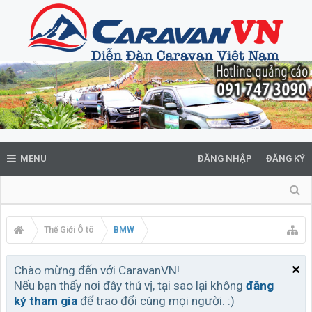
MENU
ĐĂNG NHẬP
ĐĂNG KÝ
Thế Giới Ô tô
BMW
Chào mừng đến với CaravanVN!
Nếu bạn thấy nơi đây thú vị, tại sao lại không
đăng
ký tham gia
để trao đổi cùng mọi người. :)