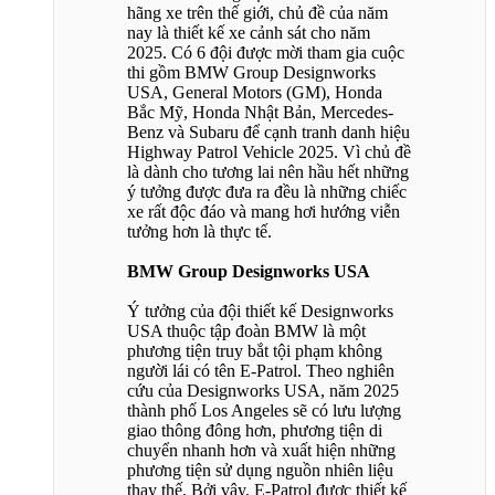
hãng xe trên thế giới, chủ đề của năm
nay là thiết kế xe cảnh sát cho năm
2025. Có 6 đội được mời tham gia cuộc
thi gồm BMW Group Designworks
USA, General Motors (GM), Honda
Bắc Mỹ, Honda Nhật Bản, Mercedes-
Benz và Subaru để cạnh tranh danh hiệu
Highway Patrol Vehicle 2025. Vì chủ đề
là dành cho tương lai nên hầu hết những
ý tưởng được đưa ra đều là những chiếc
xe rất độc đáo và mang hơi hướng viễn
tưởng hơn là thực tế.
BMW Group Designworks USA
Ý tưởng của đội thiết kế Designworks
USA thuộc tập đoàn BMW là một
phương tiện truy bắt tội phạm không
người lái có tên E-Patrol. Theo nghiên
cứu của Designworks USA, năm 2025
thành phố Los Angeles sẽ có lưu lượng
giao thông đông hơn, phương tiện di
chuyển nhanh hơn và xuất hiện những
phương tiện sử dụng nguồn nhiên liệu
thay thế. Bởi vậy, E-Patrol được thiết kế