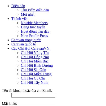
Diễn đàn
Tìm kiếm diễn đàn
Mới nhất
Thành viên
Notable Members
Đang trực tuyến
Hoạt động gần đây
New Profile Posts
Caravan trong nước
Caravan quốc tế
Các Chi Hội CaravanVN
Chi Hội Vũng Tàu
Chi Hội Đồng Nai
Chi Hội Miền Bắc
Chi Hội Bình Dương
Chi Hội Sài Gòn
Chi Hội Miền Trung
Chi Hội Củ Chi
Chi Hội Tây Ninh
Tên tài khoản hoặc địa chỉ Email:
Mật khẩu: