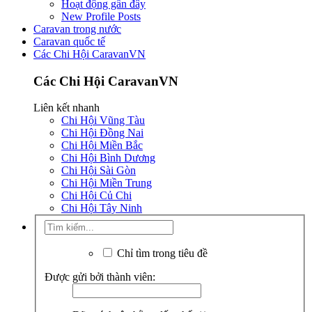
Hoạt động gần đây
New Profile Posts
Caravan trong nước
Caravan quốc tế
Các Chi Hội CaravanVN
Các Chi Hội CaravanVN
Liên kết nhanh
Chi Hội Vũng Tàu
Chi Hội Đồng Nai
Chi Hội Miền Bắc
Chi Hội Bình Dương
Chi Hội Sài Gòn
Chi Hội Miền Trung
Chi Hội Củ Chi
Chi Hội Tây Ninh
Chỉ tìm trong tiêu đề
Được gửi bởi thành viên: