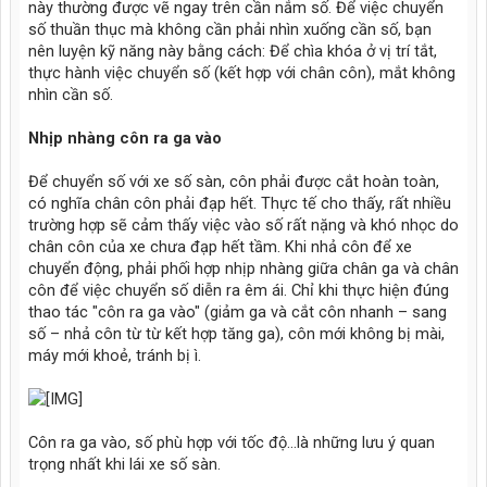
này thường được vẽ ngay trên cần nắm số. Để việc chuyển
số thuần thục mà không cần phải nhìn xuống cần số, bạn
nên luyện kỹ năng này bằng cách: Để chìa khóa ở vị trí tắt,
thực hành việc chuyển số (kết hợp với chân côn), mắt không
nhìn cần số.
Nhịp nhàng côn ra ga vào
Để chuyển số với xe số sàn, côn phải được cắt hoàn toàn,
có nghĩa chân côn phải đạp hết. Thực tế cho thấy, rất nhiều
trường hợp sẽ cảm thấy việc vào số rất nặng và khó nhọc do
chân côn của xe chưa đạp hết tầm. Khi nhả côn để xe
chuyển động, phải phối hợp nhịp nhàng giữa chân ga và chân
côn để việc chuyển số diễn ra êm ái. Chỉ khi thực hiện đúng
thao tác "côn ra ga vào" (giảm ga và cắt côn nhanh – sang
số – nhả côn từ từ kết hợp tăng ga), côn mới không bị mài,
máy mới khoẻ, tránh bị ì.
Côn ra ga vào, số phù hợp với tốc độ...là những lưu ý quan
trọng nhất khi lái xe số sàn.