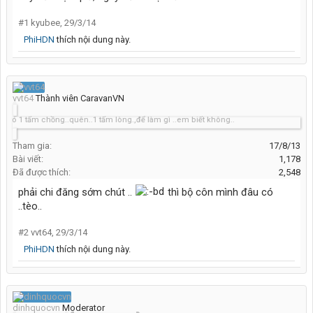
#1
kyubee
,
29/3/14
PhiHDN
thích nội dung này.
vvt64
Thành viên CaravanVN
 có 1 tấm chồng..quên..1 tấm lòng.,để làm gì ..em biết không..
Tham gia:
17/8/13
Bài viết:
1,178
Đã được thích:
2,548
phải chi đăng sớm chút ..
thì bộ côn mình đâu có
..tèo..
#2
vvt64
,
29/3/14
PhiHDN
thích nội dung này.
dinhquocvn
Moderator