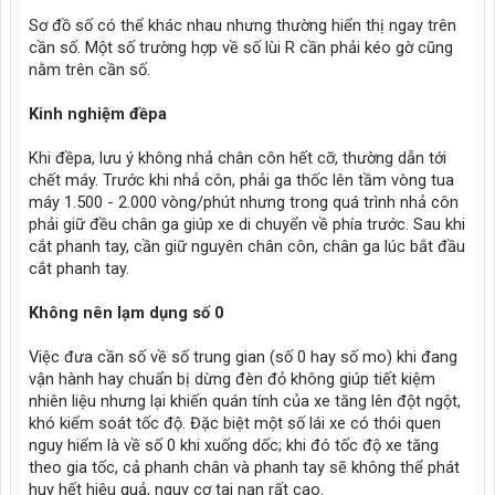
Sơ đồ số có thể khác nhau nhưng thường hiển thị ngay trên
cần số. Một số trường hợp về số lùi R cần phải kéo gờ cũng
nằm trên cần số.
Kinh nghiệm đềpa
Khi đềpa, lưu ý không nhả chân côn hết cỡ, thường dẫn tới
chết máy. Trước khi nhả côn, phải ga thốc lên tầm vòng tua
máy 1.500 - 2.000 vòng/phút nhưng trong quá trình nhả côn
phải giữ đều chân ga giúp xe di chuyển về phía trước. Sau khi
cắt phanh tay, cần giữ nguyên chân côn, chân ga lúc bắt đầu
cắt phanh tay.
Không nên lạm dụng số 0
Việc đưa cần số về số trung gian (số 0 hay số mo) khi đang
vận hành hay chuẩn bị dừng đèn đỏ không giúp tiết kiệm
nhiên liệu nhưng lại khiến quán tính của xe tăng lên đột ngột,
khó kiểm soát tốc độ. Đặc biệt một số lái xe có thói quen
nguy hiểm là về số 0 khi xuống dốc; khi đó tốc độ xe tăng
theo gia tốc, cả phanh chân và phanh tay sẽ không thể phát
huy hết hiệu quả, nguy cơ tai nạn rất cao.