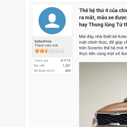
Thế hệ thứ 4 của chi
ra mắt, mẫu xe được
hay Thung lũng Tử t
Mới đây, nhà thiết kế Kol
tuitenHoa
mắt chính thức, để giúp c
Thành viên mới
trên Sorento thế hệ mới. K
thực tiễn cùng một số đườ
Tham gia:
6/7/15
Bài viết:
1,221
Đã được thích:
669