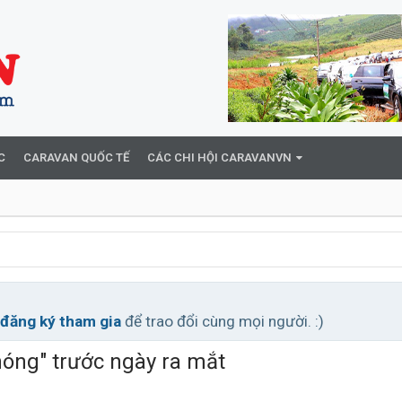
C
CARAVAN QUỐC TẾ
CÁC CHI HỘI CARAVANVN
đăng ký tham gia
để trao đổi cùng mọi người. :)
nóng" trước ngày ra mắt