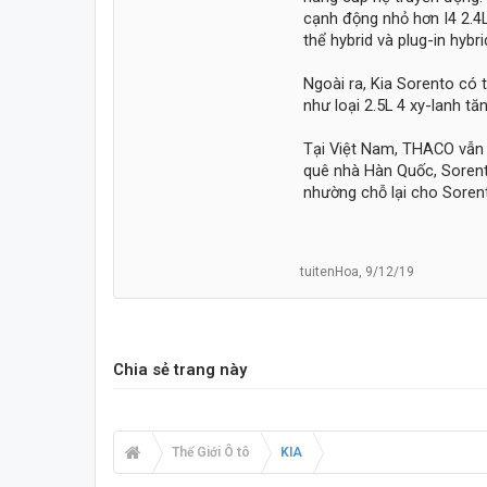
cạnh động nhỏ hơn I4 2.4
thể hybrid và plug-in hybri
Ngoài ra, Kia Sorento có 
như loại 2.5L 4 xy-lanh t
Tại Việt Nam, THACO vẫn đ
quê nhà Hàn Quốc, Sorent
nhường chỗ lại cho Sorent
tuitenHoa
,
9/12/19
Chia sẻ trang này
Thế Giới Ô tô
KIA