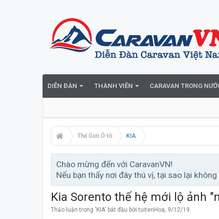
DIỄN ĐÀN
THÀNH VIÊN
CARAVAN TRONG NƯỚ
Thế Giới Ô tô
KIA
Chào mừng đến với CaravanVN!
Nếu bạn thấy nơi đây thú vị, tại sao lại không
Kia Sorento thế hệ mới lộ ảnh "
Thảo luận trong '
KIA
' bắt đầu bởi
tuitenHoa
,
9/12/19
.