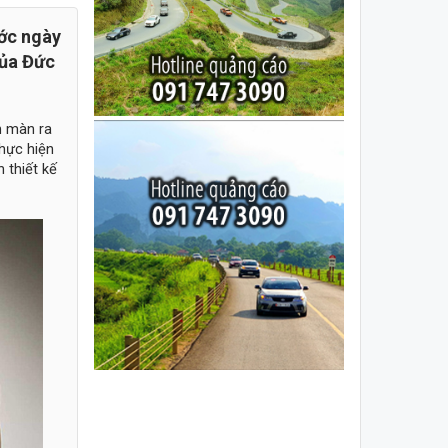
ước ngày
của Đức
n màn ra
thực hiện
 thiết kế