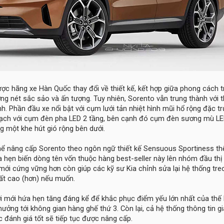
ợc hãng xe Hàn Quốc thay đổi về thiết kế, kết hợp giữa phong cách tr
ng nét sắc sảo và ấn tượng. Tuy nhiên, Sorento vẫn trung thành với t
h. Phần đầu xe nổi bật với cụm lưới tản nhiệt hình mũi hổ rộng đặc t
 mạch với cụm đèn pha LED 2 tầng, bên cạnh đó cụm đèn sương mù L
ng một khe hút gió rộng bên dưới.
 thể nâng cấp Sorento theo ngôn ngữ thiết kế Sensuous Sportiness th
 hẹn biến dòng tên vốn thuộc hàng best-seller này lên nhóm đầu thị
ới cứng vững hơn còn giúp các kỹ sư Kia chỉnh sửa lại hệ thống tre
ất cao (hơn) nếu muốn.
ời mới hứa hẹn tăng đáng kể để khắc phục điểm yếu lớn nhất của thế 
hưởng tới không gian hàng ghế thứ 3. Còn lại, cả hệ thống thông tin giả
c đánh giá tốt sẽ tiếp tục được nâng cấp.