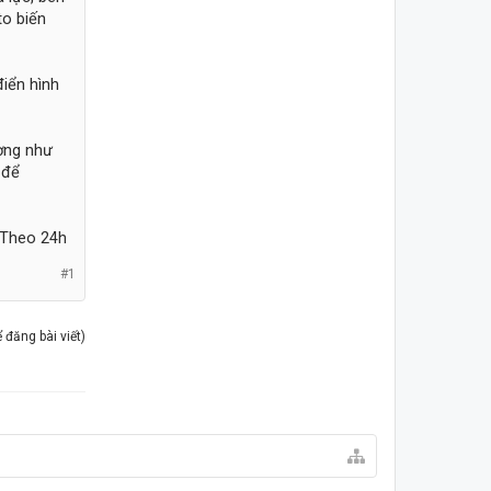
to biến
điển hình
ường như
 để
Theo 24h​
#1
đăng bài viết)