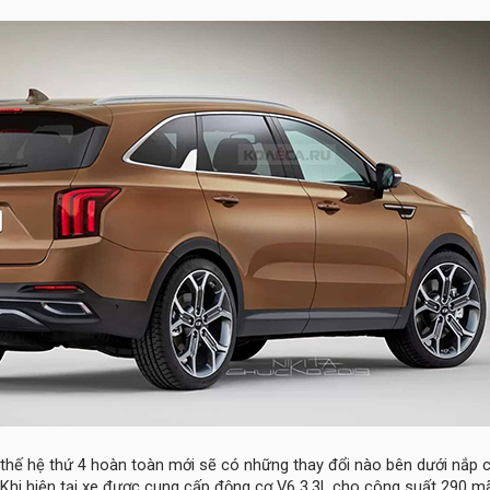
 thế hệ thứ 4 hoàn toàn mới sẽ có những thay đổi nào bên dưới nắp 
Khi hiện tại xe được cung cấp động cơ V6 3.3L cho công suất 290 mã