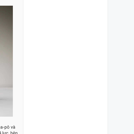
ca-pô và
 lực, bên