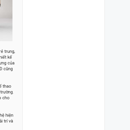
ẻ trung,
hiết kế
rưng của
ED cũng
ể thao
 trường.
o cho
hệ hiện
i trí và