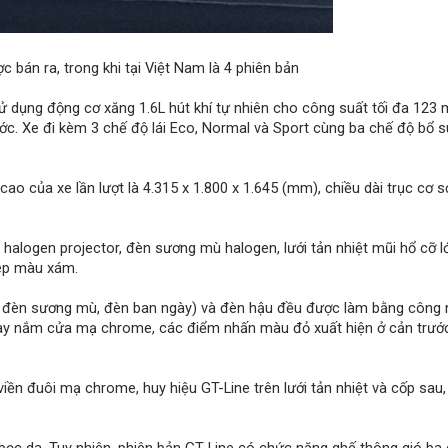
c bán ra, trong khi tại Việt Nam là 4 phiên bản
ử dụng động cơ xăng 1.6L hút khí tự nhiên cho công suất tối đa 123 m
c. Xe đi kèm 3 chế độ lái Eco, Normal và Sport cùng ba chế độ bổ s
cao của xe lần lượt là 4.315 x 1.800 x 1.645 (mm), chiều dài trục cơ s
 halogen projector, đèn sương mù halogen, lưới tản nhiệt mũi hổ cỡ 
kép màu xám.
, đèn sương mù, đèn ban ngày) và đèn hậu đều được làm bằng công 
 tay nắm cửa mạ chrome, các điểm nhấn màu đỏ xuất hiện ở cản trướ
iền đuôi mạ chrome, huy hiệu GT-Line trên lưới tản nhiệt và cốp sau