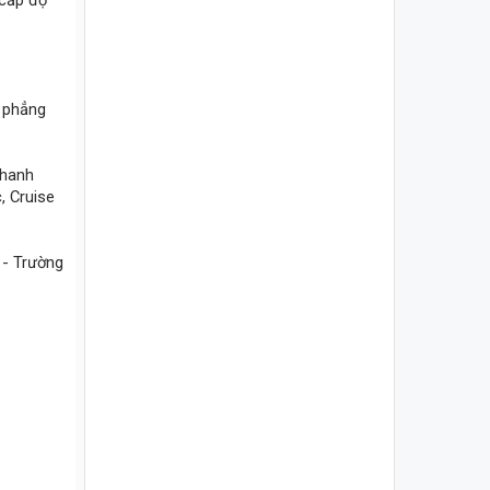
 cấp độ
y phẳng
phanh
, Cruise
 - Trường