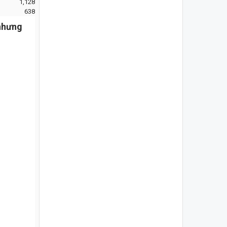
1,128
638
 nhưng