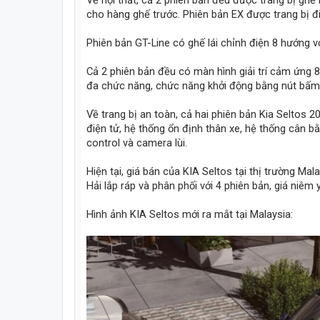
Về nội thất, cả 2 phiên bản đều được trang bị ghế
cho hàng ghế trước. Phiên bản EX được trang bị đi
Phiên bản GT-Line có ghế lái chỉnh điện 8 hướng v
Cả 2 phiên bản đều có màn hình giải trí cảm ứng 8
đa chức năng, chức năng khởi động bằng nút bấm 
Về trang bị an toàn, cả hai phiên bản Kia Seltos 
điện tử, hệ thống ổn định thân xe, hệ thống cân b
control và camera lùi.
Hiện tại, giá bán của KIA Seltos tại thị trường M
Hải lắp ráp và phân phối với 4 phiên bản, giá niêm 
Hình ảnh KIA Seltos mới ra mắt tại Malaysia: