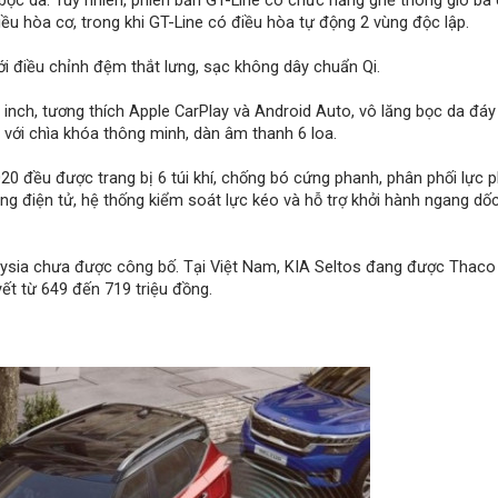
 bọc da. Tuy nhiên, phiên bản GT-Line có chức năng ghế thông gió ba
ều hòa cơ, trong khi GT-Line có điều hòa tự động 2 vùng độc lập.
ới điều chỉnh đệm thắt lưng, sạc không dây chuẩn Qi.
 inch, tương thích Apple CarPlay và Android Auto, vô lăng bọc da đá
với chìa khóa thông minh, dàn âm thanh 6 loa.
2020 đều được trang bị 6 túi khí, chống bó cứng phanh, phân phối lực 
ằng điện tử, hệ thống kiểm soát lực kéo và hỗ trợ khởi hành ngang dốc
alaysia chưa được công bố. Tại Việt Nam, KIA Seltos đang được Thaco
yết từ 649 đến 719 triệu đồng.