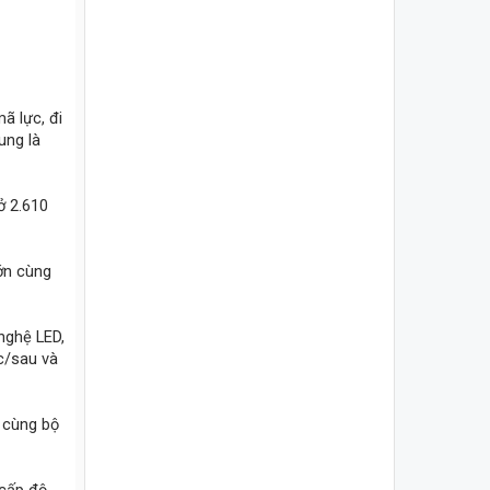
ã lực, đi
ung là
ở 2.610
lớn cùng
nghệ LED,
c/sau và
, cùng bộ