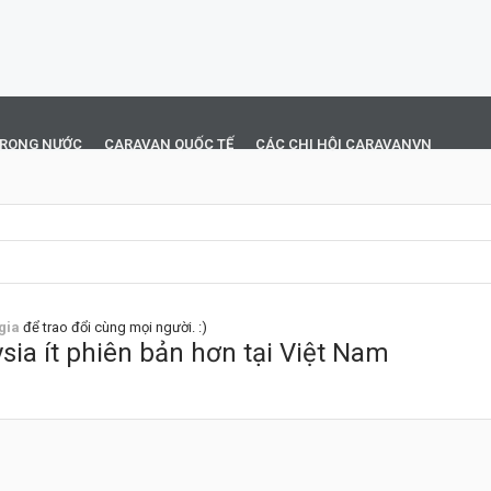
TRONG NƯỚC
CARAVAN QUỐC TẾ
CÁC CHI HỘI CARAVANVN
gia
để trao đổi cùng mọi người. :)
ysia ít phiên bản hơn tại Việt Nam