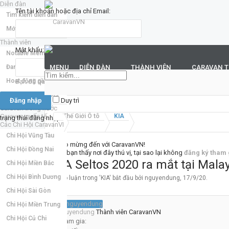
Diễn đàn
Tên tài khoản hoặc địa chỉ Email:
Tìm kiếm diễn đàn
Mới nhất
Thành viên
Mật khẩu:
Notable Members
Đang trực tuyến
MENU
DIỄN ĐÀN
THÀNH VIÊN
CARAVAN 
Hoạt động gần đây
Bạn đã quên mật khẩu?
New Profile Posts
Duy trì
Caravan trong nước
Caravan quốc tế
Thế Giới Ô tô
KIA
trạng thái đăng nhập
Các Chi Hội CaravanVN
Chi Hội Vũng Tàu
Chào mừng đến với CaravanVN!
Chi Hội Đồng Nai
Nếu bạn thấy nơi đây thú vị, tại sao lại không
đăng ký tham 
KIA Seltos 2020 ra mắt tại Mala
Chi Hội Miền Bắc
Chi Hội Bình Dương
Thảo luận trong '
KIA
' bắt đầu bởi
nguyendung
,
17/9/20
.
Chi Hội Sài Gòn
Chi Hội Miền Trung
nguyendung
Thành viên CaravanVN
Chi Hội Củ Chi
Tham gia: