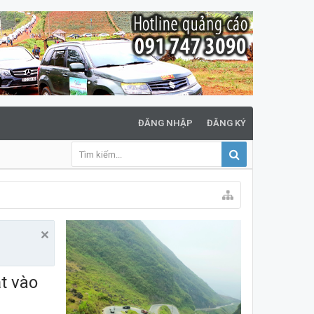
ĐĂNG NHẬP
ĐĂNG KÝ
ắt vào