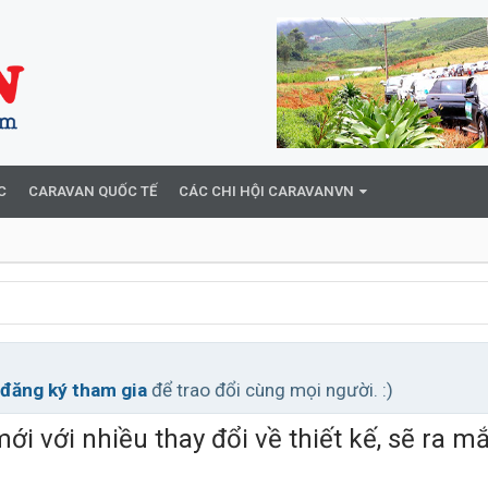
C
CARAVAN QUỐC TẾ
CÁC CHI HỘI CARAVANVN
đăng ký tham gia
để trao đổi cùng mọi người. :)
i với nhiều thay đổi về thiết kế, sẽ ra m