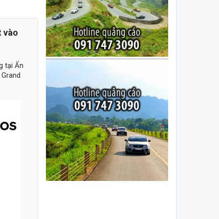
t vào
g tại Ấn
à Grand