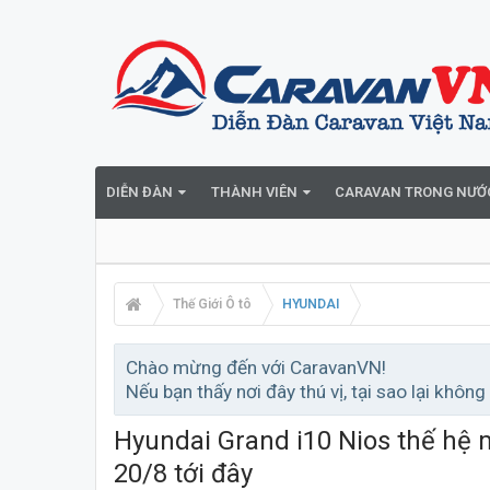
DIỄN ĐÀN
THÀNH VIÊN
CARAVAN TRONG NƯỚ
Thế Giới Ô tô
HYUNDAI
Chào mừng đến với CaravanVN!
Nếu bạn thấy nơi đây thú vị, tại sao lại không
Hyundai Grand i10 Nios thế hệ mớ
20/8 tới đây