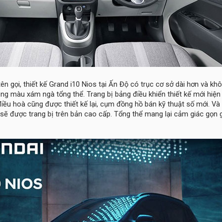
ên gọi, thiết kế Grand i10 Nios tại Ấn Độ có trục cơ sở dài hơn và kh
tông màu xám ngà tổng thể. Trang bị bảng điều khiển thiết kế mới hiện
điều hoà cũng được thiết kế lại, cụm đồng hồ bán kỹ thuật số mới. Và 
sẽ được trang bị trên bản cao cấp. Tổng thể mang lại cảm giác gọn 