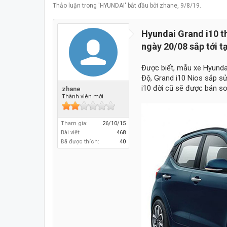
Thảo luận trong '
HYUNDAI
' bắt đầu bởi
zhane
,
9/8/19
.
Hyundai Grand i10 th
ngày 20/08 sắp tới tạ
Được biết, mẫu xe Hyundai
Độ, Grand i10 Nios sắp sử
i10 đời cũ sẽ được bán s
zhane
Thành viên mới
Tham gia:
26/10/15
Bài viết:
468
Đã được thích:
40