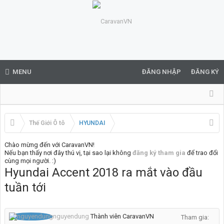
MENU
ĐĂNG NHẬP
ĐĂNG KÝ
Thế Giới Ô tô
HYUNDAI
Chào mừng đến với CaravanVN!
Nếu bạn thấy nơi đây thú vị, tại sao lại không
đăng ký tham gia
để trao đổi
cùng mọi người. :)
Hyundai Accent 2018 ra mắt vào đầu
tuần tới
nguyendung
Thành viên CaravanVN
Tham gia: