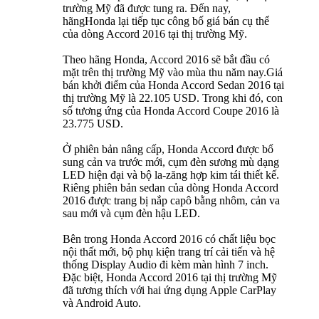
trường Mỹ đã được tung ra. Đến nay,
hãngHonda lại tiếp tục công bố giá bán cụ thể
của dòng Accord 2016 tại thị trường Mỹ.
Theo hãng Honda, Accord 2016 sẽ bắt đầu có
mặt trên thị trường Mỹ vào mùa thu năm nay.Giá
bán khởi điểm của Honda Accord Sedan 2016 tại
thị trường Mỹ là 22.105 USD. Trong khi đó, con
số tương ứng của Honda Accord Coupe 2016 là
23.775 USD.
Ở phiên bản nâng cấp, Honda Accord được bổ
sung cản va trước mới, cụm đèn sương mù dạng
LED hiện đại và bộ la-zăng hợp kim tái thiết kế.
Riêng phiên bản sedan của dòng Honda Accord
2016 được trang bị nắp capô bằng nhôm, cản va
sau mới và cụm đèn hậu LED.
Bên trong Honda Accord 2016 có chất liệu bọc
nội thất mới, bộ phụ kiện trang trí cải tiến và hệ
thống Display Audio đi kèm màn hình 7 inch.
Đặc biệt, Honda Accord 2016 tại thị trường Mỹ
đã tương thích với hai ứng dụng Apple CarPlay
và Android Auto.