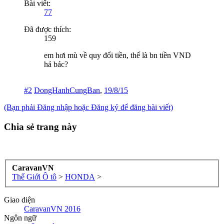
Bài viết:
77
Đã được thích:
159
em hơi mù về quy đổi tiền, thế là bn tiền VND
hả bác?
#2
DongHanhCungBan
,
19/8/15
(Bạn phải Đăng nhập hoặc Đăng ký để đăng bài viết)
Chia sẻ trang này
CaravanVN
Thế Giới Ô tô
>
HONDA
>
Giao diện
CaravanVN 2016
Ngôn ngữ