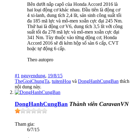
Bên dưới nắp capô của Honda Accord 2016 là
hai loại động cơ khác nhau. Đầu tiên là động cơ
4 xi-lanh, dung tích 2,4 lít, sản sinh công suất tối
đa 185 mã lực và mô-men xoắn cực đại 245 Nm.
Thứ hai là động cơ V6, dung tích 3,5 lít với công
suất tối đa 278 mã lực và mô-men xoắn cực đại
341 Nm. Tùy thuộc vào từng động cơ, Honda
Accord 2016 sẽ đi kèm hộp số sàn 6 cấp, CVT
hoặc tự động 6 cấp.
Theo autopro
#1
nguyendung
,
19/8/15
TheGioiChungTa
,
tuitenHoa
và
DongHanhCungBan
thích
nội dung này.
DongHanhCungBan
Thành viên CaravanVN
Tham gia:
6/7/15