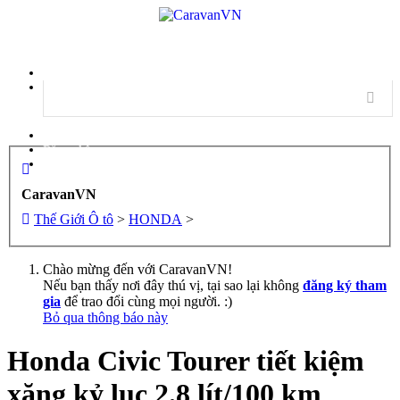
Menu
Đăng nhập
Đăng ký
CaravanVN
Thế Giới Ô tô
>
HONDA
>
Chào mừng đến với CaravanVN!
Nếu bạn thấy nơi đây thú vị, tại sao lại không
đăng ký tham
gia
để trao đổi cùng mọi người. :)
Bỏ qua thông báo này
Honda Civic Tourer tiết kiệm
xăng kỷ lục 2.8 lít/100 km