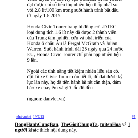
đạt được chỉ số tiêu thụ nhiên liệu thấp nhất so
với 2.8 lít/100 km trong suốt hành trình bắt đầu
từ ngày 1.6.2015.
Honda Civic Tourer trang bị động cơ i-DTEC
loại dung tích 1.6 lít này đã được 2 thành viên
của Trung tâm nghiên cứu và phát triển của
Honda ở châu Âu là Fergal McGrath và Julian
Warren. Suốt hành trình dài 25 ngày qua 24 nước
EU, Honda Civic Tourer chỉ phải nạp nhiên liệu
9 lần.
Ngoài các tính năng tiết kiệm nhiên liệu sẵn có,
đội lái xe Civic Tourer còn tiết lộ, để đạt được kỷ
lục lần này, họ đã tiến hành lái rất cẩn thận, đảm
bảo xe chạy êm và giữ tốc độ đều.
(nguon: danviet.vn)
nhabaohai
,
19/7/15
#1
DongHanhCungBan
,
TheGioiChungTa
,
tuitenHoa
và
1
người khác
thích nội dung này.