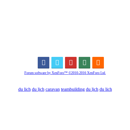
Forum software by XenForo™
©2010-2016 XenForo Ltd.
du lich
du lịch
caravan
teambuilding
du lịch
du lich
Diễn đàn
Liên kết nhanh
Tìm kiếm diễn đàn
Mới nhất