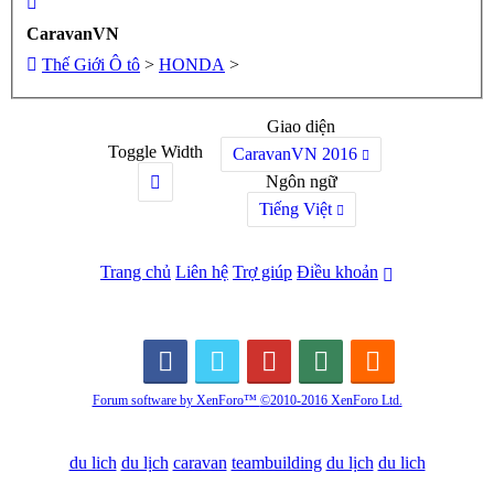
CaravanVN
Thế Giới Ô tô
>
HONDA
>
Giao diện
Toggle Width
CaravanVN 2016
Ngôn ngữ
Tiếng Việt
Trang chủ
Liên hệ
Trợ giúp
Điều khoản
Forum software by XenForo™
©2010-2016 XenForo Ltd.
du lich
du lịch
caravan
teambuilding
du lịch
du lich