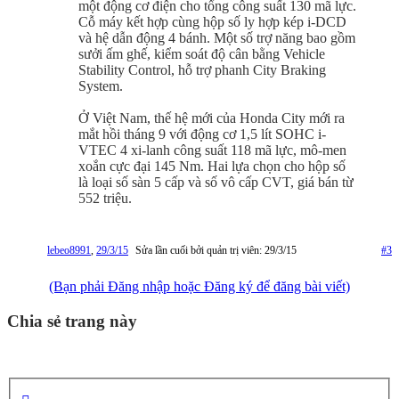
một động cơ điện cho tổng công suất 130 mã lực.
Cỗ máy kết hợp cùng hộp số ly hợp kép i-DCD
và hệ dẫn động 4 bánh. Một số trợ năng bao gồm
sưởi ấm ghế, kiểm soát độ cân bằng Vehicle
Stability Control, hỗ trợ phanh City Braking
System.
Ở Việt Nam, thế hệ mới của Honda City mới ra
mắt hồi tháng 9 với động cơ 1,5 lít SOHC i-
VTEC 4 xi-lanh công suất 118 mã lực, mô-men
xoắn cực đại 145 Nm. Hai lựa chọn cho hộp số
là loại số sàn 5 cấp và số vô cấp CVT, giá bán từ
552 triệu.
lebeo8991
,
29/3/15
Sửa lần cuối bởi quản trị viên:
29/3/15
#3
(Bạn phải Đăng nhập hoặc Đăng ký để đăng bài viết)
Chia sẻ trang này