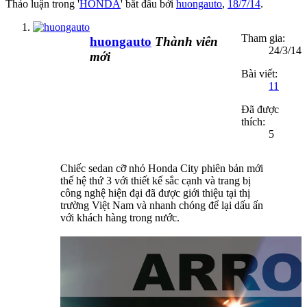
Thảo luận trong '
HONDA
' bắt đầu bởi
huongauto
,
18/7/14
.
Tham gia:
huongauto
Thành viên
24/3/14
mới
Bài viết:
11
Đã được
thích:
5
Chiếc sedan cỡ nhỏ Honda City phiên bản mới
thế hệ thứ 3 với thiết kế sắc cạnh và trang bị
công nghệ hiện đại đã được giới thiệu tại thị
trường Việt Nam và nhanh chóng để lại dấu ấn
với khách hàng trong nước.