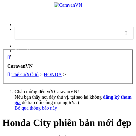
Menu
Đăng nhập
Đăng ký
CaravanVN
Thế Giới Ô tô
>
HONDA
>
Chào mừng đến với CaravanVN!
Nếu bạn thấy nơi đây thú vị, tại sao lại không
đăng ký tham
gia
để trao đổi cùng mọi người. :)
Bỏ qua thông báo này
Honda City phiên bản mới đẹp