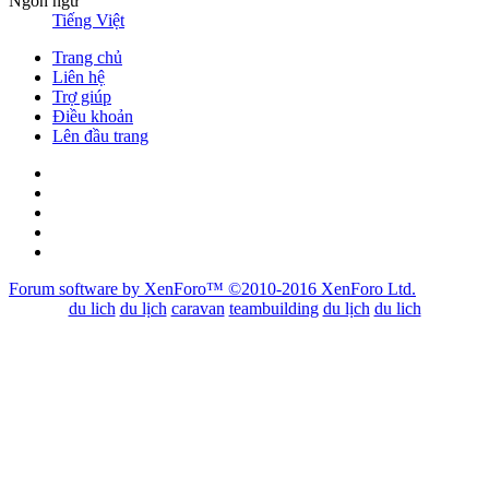
Ngôn ngữ
Tiếng Việt
Trang chủ
Liên hệ
Trợ giúp
Điều khoản
Lên đầu trang
Forum software by XenForo™
©2010-2016 XenForo Ltd.
du lich
du lịch
caravan
teambuilding
du lịch
du lich