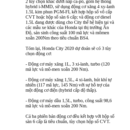
2 tùy chọn khác dưới nắp ca-pô, gồm hệ thống
hybrid i-MMD, sử dụng động cơ xăng 4 xy-lanh
1.5L kim phun PGM-FI, kết hợp hộp số vô cấp
CVT hoặc hộp số sàn 6 cấp; và động cơ diesel
1.5L đang được dùng cho City thế hệ hiện tại và
các mẫu xe khác của Honda tại thị trường Ấn
Độ, sản sinh công suất 100 mã lực và mômen
xoắn 200Nm theo tiêu chuẩn BS4.
Tóm lại, Honda City 2020 dự đoán sẽ có 3 tùy
chọn động cơ:
- Động cơ máy xăng 1L, 3 xi-lanh, turbo (120
mã lực và mô-men xoắn 200 Nm).
- Động cơ máy xăng 1,5L, 4 xi-lanh, hút khí tự
nhiên (117 mã lực, 145 Nm) với sự hỗ trợ của
một động cơ điện (hybrid cấp độ thấp).
- Động cơ máy dầu 1,5L, turbo, công suất 98,6
mã lực và mô-men xoắn 200 Nm.
Cả ba phiên bản động cơ đều kết hợp với hộp số
sàn 6 cấp là tiêu chuẩn, tùy chọn hộp số CVT.