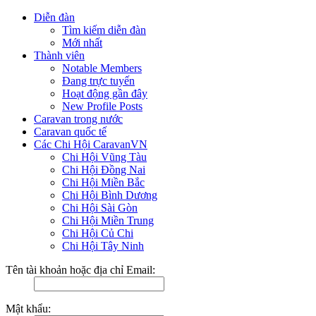
Diễn đàn
Tìm kiếm diễn đàn
Mới nhất
Thành viên
Notable Members
Đang trực tuyến
Hoạt động gần đây
New Profile Posts
Caravan trong nước
Caravan quốc tế
Các Chi Hội CaravanVN
Chi Hội Vũng Tàu
Chi Hội Đồng Nai
Chi Hội Miền Bắc
Chi Hội Bình Dương
Chi Hội Sài Gòn
Chi Hội Miền Trung
Chi Hội Củ Chi
Chi Hội Tây Ninh
Tên tài khoản hoặc địa chỉ Email:
Mật khẩu: