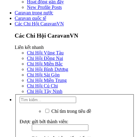
Hoạt động gần đây
New Profile Posts
Caravan trong nước
Caravan quốc tế
Các Chi Hội CaravanVN
Các Chi Hội CaravanVN
Liên kết nhanh
Chi Hội Vũng Tàu
Chi Hội Đồng Nai
Chi Hội Miền Bắc
Chi Hội Bình Dương
Chi Hội Sài Gòn
Chi Hội Miền Trung
Chi Hội Củ Chi
Chi Hội Tây Ninh
Chỉ tìm trong tiêu đề
Được gửi bởi thành viên: