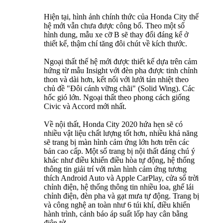
Hiện tại, hình ảnh chính thức của Honda City thế
hệ mới vẫn chưa được công bố. Theo một số
hình dung, mẫu xe cỡ B sẽ thay đổi đáng kể ở
thiết kế, thậm chí tăng đôi chút về kích thước.
Ngoại thất thế hệ mới được thiết kế dựa trên cảm
hứng từ mẫu Insight với đèn pha được tinh chỉnh
thon và dài hơn, kết nối với lưới tản nhiệt theo
chủ đề "Đôi cánh vững chãi" (Solid Wing). Các
hốc gió lớn. Ngoại thất theo phong cách giống
Civic và Accord mới nhất.
Về nội thất, Honda City 2020 hứa hẹn sẽ có
nhiều vật liệu chất lượng tốt hơn, nhiều khả năng
sẽ trang bị màn hình cảm ứng lớn hơn trên các
bản cao cấp. Một số trang bị nội thất đáng chú ý
khác như điều khiển điều hòa tự động, hệ thống
thông tin giải trí với màn hình cảm ứng tương
thích Android Auto và Apple CarPlay, cửa sổ trời
chỉnh điện, hệ thống thông tin nhiều loa, ghế lái
chỉnh điện, đèn pha và gạt mưa tự động. Trang bị
và công nghệ an toàn như 6 túi khí, điều khiển
hành trình, cảnh báo áp suất lốp hay cân bằng
điện tử.